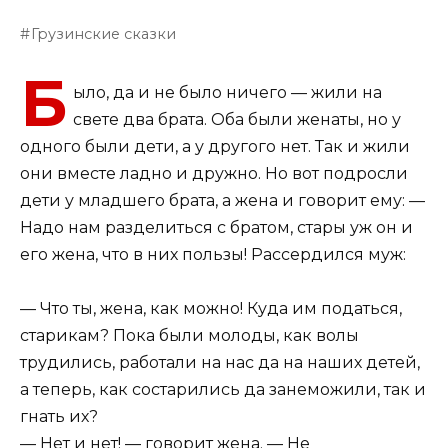
Грузинские сказки
Б
ыло, да и не было ничего — жили на
свете два брата. Оба были женаты, но у
одного были дети, а у другого нет. Так и жили
они вместе ладно и дружно. Но вот подросли
дети у младшего брата, а жена и говорит ему: —
Надо нам разделиться с братом, стары уж он и
его жена, что в них пользы! Рассердился муж:
— Что ты, жена, как можно! Куда им податься,
старикам? Пока были молоды, как волы
трудились, работали на нас да на наших детей,
а теперь, как состарились да занеможили, так и
гнать их?
— Нет и нет! — говорит жена. — Не