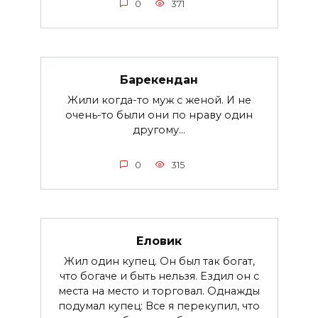
0
371
Барекендан
Жили когда-то муж с женой. И не
очень-то были они по нраву один
другому...
0
315
Еловик
Жил один купец. Он был так богат,
что богаче и быть нельзя. Ездил он с
места на место и торговал. Однажды
подумал купец: Все я перекупил, что