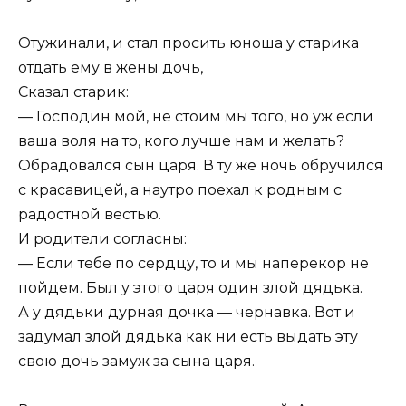
Отужинали, и стал просить юноша у старика
отдать ему в жены дочь,
Сказал старик:
— Господин мой, не стоим мы того, но уж если
ваша воля на то, кого лучше нам и желать?
Обрадовался сын царя. В ту же ночь обручился
с красавицей, а наутро поехал к родным с
радостной вестью.
И родители согласны:
— Если тебе по сердцу, то и мы наперекор не
пойдем. Был у этого царя один злой дядька.
А у дядьки дурная дочка — чернавка. Вот и
задумал злой дядька как ни есть выдать эту
свою дочь замуж за сына царя.