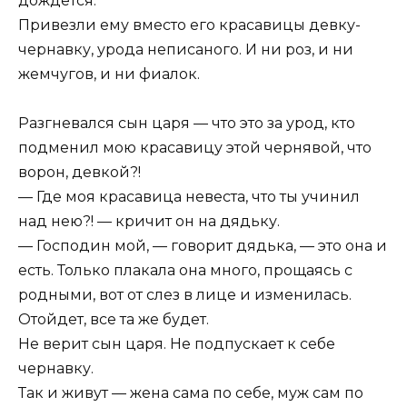
дождется.
Привезли ему вместо его красавицы девку-
чернавку, урода неписаного. И ни роз, и ни
жемчугов, и ни фиалок.
Разгневался сын царя — что это за урод, кто
подменил мою красавицу этой чернявой, что
ворон, девкой?!
— Где моя красавица невеста, что ты учинил
над нею?! — кричит он на дядьку.
— Господин мой, — говорит дядька, — это она и
есть. Только плакала она много, прощаясь с
родными, вот от слез в лице и изменилась.
Отойдет, все та же будет.
Не верит сын царя. Не подпускает к себе
чернавку.
Так и живут — жена сама по себе, муж сам по