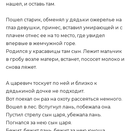
нашел, и оставь там.
Пошел старик, обменял у дядьки ожерелье на
глаз девушки, принес, вставил умирающей и с
плачем отнес ее на то место, где увидел
впервые в жемчужной горе.
Родился у красавицы там сын. Лежит мальчик
в гробу возле матери, встанет, пососет молоко и
снова ляжет.
А царевич тоскует по ней и близко к
дядькиной дочке не подходит.
Вот поехал он раз на охоту рассеяться немного.
Вошел в лес. Вспугнул лань, побежала она.
Пустил стрелу сын царя, убежала лань.
Погнался за нею сын царя.
Бежит, бежит лань, бежит за нею юноша.