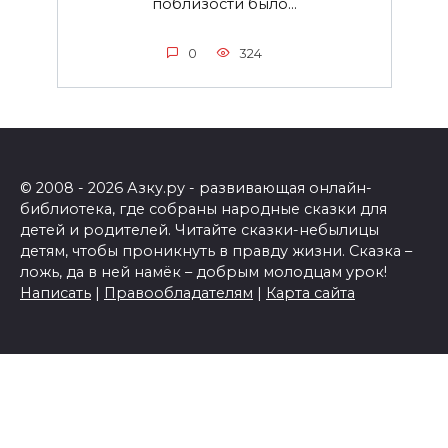
поблизости было...
0
324
© 2008 - 2026 Азку.ру - развивающая онлайн-
библиотека, где собраны народные сказки для
детей и родителей. Читайте сказки-небылицы
детям, чтобы проникнуть в правду жизни. Сказка –
ложь, да в ней намёк – добрым молодцам урок!
Написать
|
Правообладателям
|
Карта сайта