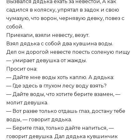
Вызвался дядька ехать за невестой, А как
садился в коляску, упрятал в задок и свою
чумазую, что ворон, чернявую девку, повез с
собой.
Приехали, взяли невесту, везут.
Взял дядька с собой два кувшина воды.
Дел он дорогой невесте поесть соленую пищу
— умирает девушка от жажды.
Просит она:
— Дайте мне воды хоть каплю. А дядька:
— Где здесь в глухом лесу воду взять?
— Дайте воды, что хотите берите взамен, —
молит девушка.
— Вот разве только отдашь глаз, достану тебе
воды, — говорит дядька.
— Берите глаз, только дайте напиться, —
говорит девушка. Дал дядька кувшинчик