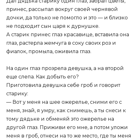
Дал дядька старику один глаз, забрал цветы,
принес, рассыпал вокруг своей чернявой
дочки, да только не помогло и это — и близко
не подходит сын царя к дурнушке.
А старик принес глаз красавице, вставила она
глаз, растерла жемчуга в соку своих роз и
фиалок, промыла, оживила глаз.
На один глаз прозрела девушка, а на второй
еще слепа. Как добыть его?
Приготовила девушка себе гроб и говорит
старику:
— Вот у меня на шее ожерелье, сними его с
меня, знай, я умру, как снимешь, а ты снеси к
тому дядьке и обменяй это ожерелье на
другой глаз. Приживи его мне, а потом уложи
меня в гроб, отнеси на то же место, где ты меня