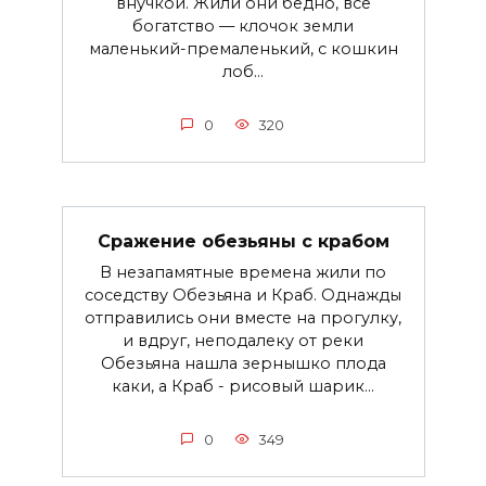
внучкой. Жили они бедно, все
богатство — клочок земли
маленький-премаленький, с кошкин
лоб...
0
320
Сражение обезьяны с крабом
В незапамятные времена жили по
соседству Обезьяна и Краб. Однажды
отправились они вместе на прогулку,
и вдруг, неподалеку от реки
Обезьяна нашла зернышко плода
каки, а Краб - рисовый шарик...
0
349