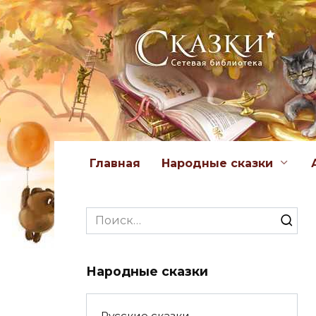
Перейти
к
содержанию
Главная
Народные сказки
Search
for:
Народные сказки
Русские сказки