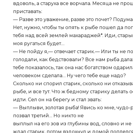
вдоволь, а старуха все ворчала. Месяца не прош
приставать:
— Разве это уважение, разве это почет? Подум
Нет, нужно, чтобы ты опять к рыбе пошел да по
тебя над всей землей махараджей*. Иди, старый, 
моя ругаться будет…
— Не пойду я,— отвечает старик.— Или ты не 
голодали, как бедствовали? Все нам рыба дала:
тебе показалось, так она нас богатством одари
человеком сделала… Ну чего тебе еще надо?
Сколько ни спорил старик, сколько ни отказыва
рыбе, и все тут. Что ж бедному старику делать
идти. Сел он на берегу и стал звать:
— Выплыви, золотая рыба! Явись ко мне, чудо-р
позвал третий… Но никто не
выплыл на его зов из глубины вод, словно и не
ждал старик, потом вздохнул и домой поплелся.