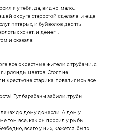
ил я у тебя, да, видно, мало…
ашей округе старостой сделала, и еще
слуг пятерых, и буйволов десять
олотых хочет, и денег…
ом и сказала:
ге все окрестные жители с трубами, с
 гирлянды цветов. Стоят не
ли крестьяне старика, повалились все
ста!.. Тут барабаны забили, трубы
лечах до дому донесли. А дом у
ме том все, как он просил у рыбы.
безбедно, всего у них, кажется, было