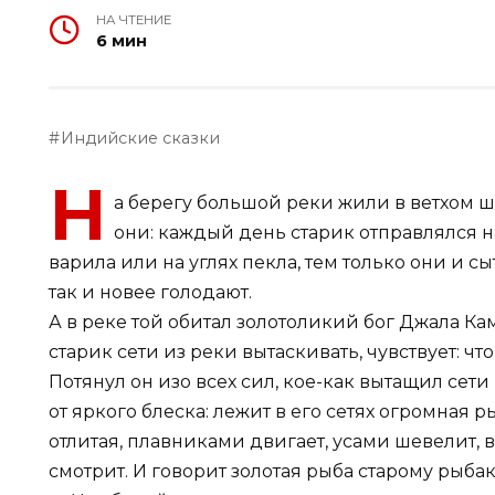
НА ЧТЕНИЕ
6 мин
Индийские сказки
Н
а берегу большой реки жили в ветхом ш
они: каждый день старик отправлялся на
варила или на углях пекла, тем только они и с
так и новее голодают.
А в реке той обитал золотоликий бог Джала Кам
старик сети из реки вытаскивать, чувствует: чт
Потянул он изо всех сил, кое-как вытащил сети
от яркого блеска: лежит в его сетях огромная р
отлитая, плавниками двигает, усами шевелит, в
смотрит. И говорит золотая рыба старому рыбак