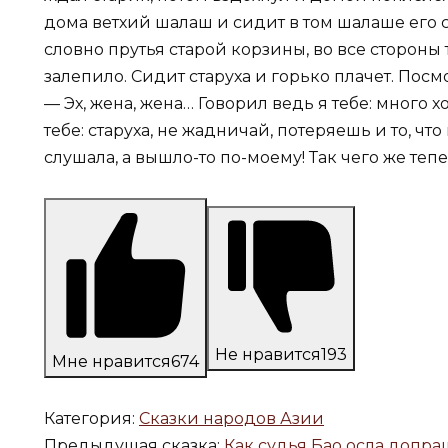
дома ветхий шалаш и сидит в том шалаше его ст
словно прутья старой корзины, во все стороны 
залепило. Сидит старуха и горько плачет. Посмо
— Эх, жена, жена… Говорил ведь я тебе: много 
тебе: старуха, не жадничай, потеряешь и то, чт
слушала, а вышло-то по-моему! Так чего же теп
Не нравится
193
Мне нравится
674
Категория:
Сказки народов Азии
Предыдущая сказка:
Как судья Бао осла допр