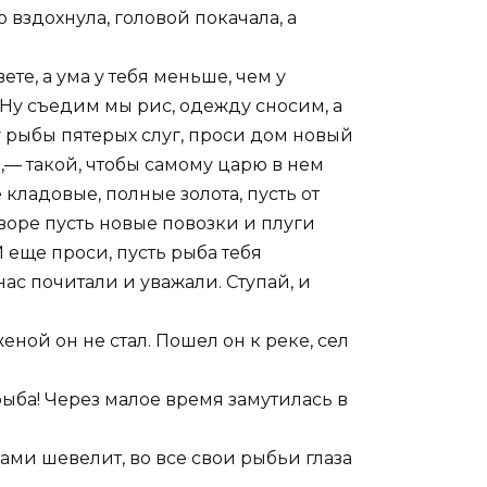
о вздохнула, головой покачала, а
вете, а ума у тебя меньше, чем у
 Ну съедим мы рис, одежду сносим, а
 у рыбы пятерых слуг, проси дом новый
й,— такой, чтобы самому царю в нем
 кладовые, полные золота, пусть от
воре пусть новые повозки и плуги
И еще проси, пусть рыба тебя
нас почитали и уважали. Ступай, и
еной он не стал. Пошел он к реке, сел
рыба! Через малое время замутилась в
ами шевелит, во все свои рыбьи глаза