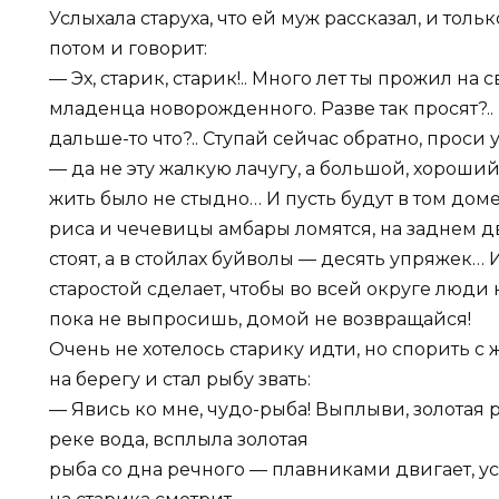
Услыхала старуха, что ей муж рассказал, и тольк
потом и говорит:
— Эх, старик, старик!.. Много лет ты прожил на с
младенца новорожденного. Разве так просят?..
дальше-то что?.. Ступай сейчас обратно, проси
— да не эту жалкую лачугу, а большой, хороши
жить было не стыдно… И пусть будут в том доме
риса и чечевицы амбары ломятся, на заднем д
стоят, а в стойлах буйволы — десять упряжек… 
старостой сделает, чтобы во всей округе люди 
пока не выпросишь, домой не возвращайся!
Очень не хотелось старику идти, но спорить с ж
на берегу и стал рыбу звать:
— Явись ко мне, чудо-рыба! Выплыви, золотая 
реке вода, всплыла золотая
рыба со дна речного — плавниками двигает, ус