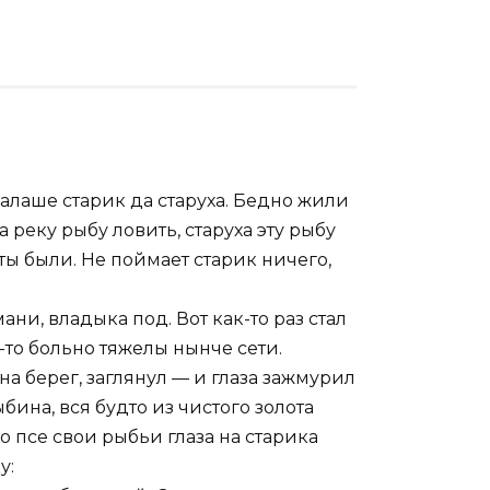
алаше старик да старуха. Бедно жили
 реку рыбу ловить, старуха эту рыбу
ыты были. Не поймает старик ничего,
ани, владыка под. Вот как-то раз стал
о-то больно тяжелы нынче сети.
 на берег, заглянул — и глаза зажмурил
ыбина, вся будто из чистого золота
о псе свои рыбьи глаза на старика
у: