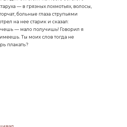
аруха — в грязных лохмотьях, волосы,
торчат, больные глаза струпьями
трел на нее старик и сказал:
хочешь — мало получишь! Говорил я
о имеешь. Ты моих слов тогда не
ерь плакать?
ашивал