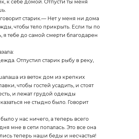
ик, к себе домой. Отпусти ты меня
шь.
 говорит старик.— Нет у меня ни дома
ежды, чтобы тело прикрыть. Если ты по
, я тебе до самой смерти благодарен
зала:
дежда. Отпустил старик рыбу в реку,
 шалаша из веток дом из крепких
авки, чтобы гостей усадить, и стоят
есть, и лежат грудой одежды
казаться не стыдно было. Говорит
 было у нас ничего, а теперь всего
дня мне в сети попалась. Это все она
чились теперь наши беды и несчастья!