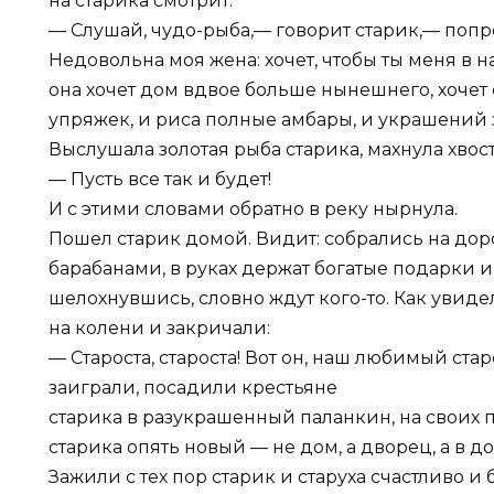
на старика смотрит.
— Слушай, чудо-рыба,— говорит старик,— попрос
Недовольна моя жена: хочет, чтобы ты меня в н
она хочет дом вдвое больше нынешнего, хочет 
упряжек, и риса полные амбары, и украшений з
Выслушала золотая рыба старика, махнула хвост
— Пусть все так и будет!
И с этими словами обратно в реку нырнула.
Пошел старик домой. Видит: собрались на доро
барабанами, в руках держат богатые подарки и
шелохнувшись, словно ждут кого-то. Как увиде
на колени и закричали:
— Староста, староста! Вот он, наш любимый старо
заиграли, посадили крестьяне
старика в разукрашенный паланкин, на своих п
старика опять новый — не дом, а дворец, а в до
Зажили с тех пор старик и старуха счастливо и 