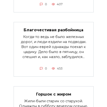
0
407
Благочестивая разбойница
Когда-то ведь не было железных
дорог, и люди ездили на подводах.
Вот один еврей однажды поехал к
цадику. Дело было в пятницу, он
спешил и, как назло, заблудился...
0
453
Горшок с жиром
Жили-были старик со старухой.
Однажды в субботу вечером осенью,