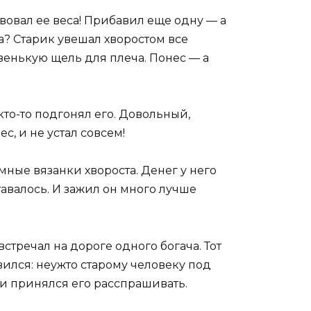
вовал ее веса! Прибавил еще одну — а
са? Старик увешал хворостом все
зенькую щель для плеча. Понес — а
кто-то подгонял его. Довольный,
с, и не устал совсем!
омные вязанки хвороста. Денег у него
ставалось. И зажил он много лучше
встречал на дороге одного богача. Тот
вился: неужто старому человеку под
 и принялся его расспрашивать.