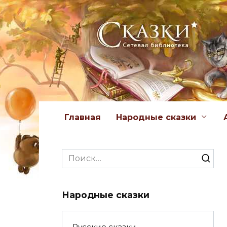
Перейти
к
содержанию
Главная
Народные сказки
Search
for:
Народные сказки
Русские сказки