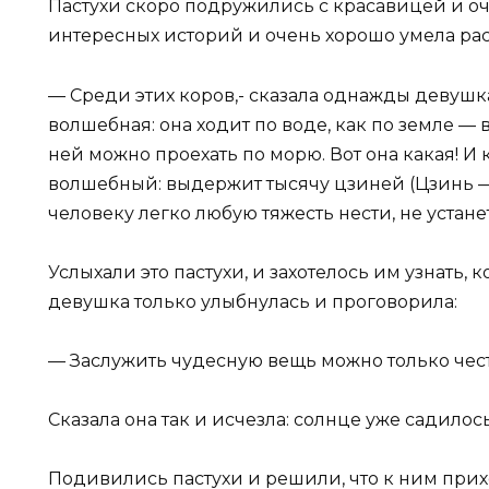
Пастухи скоро подружились с красавицей и оч
интересных историй и очень хорошо умела рас
— Среди этих коров,- сказала однажды девушка,
волшебная: она ходит по воде, как по земле —
ней можно проехать по морю. Вот она какая! И
волшебный: выдержит тысячу цзиней (Цзинь — 
человеку легко любую тяжесть нести, не устанет
Услыхали это пастухи, и захотелось им узнать, 
девушка только улыбнулась и проговорила:
— Заслужить чудесную вещь можно только чес
Сказала она так и исчезла: солнце уже садилось
Подивились пастухи и решили, что к ним прих