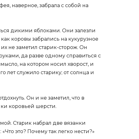
ея, наверное, забрала с собой на
ться дикими яблоками. Они залезли
, как коровы забрались на кукурузное
 их не заметил старик-сторож. Он
 руками, да разве одному справиться с
мысло, на котором носил хворост, и
о лет служило старику; от солнца и
дохнуть. Он и не заметил, что в
чки коровьей шерсти.
омой. Старик набрал две вязанки
 «Что это? Почему так легко нести?»