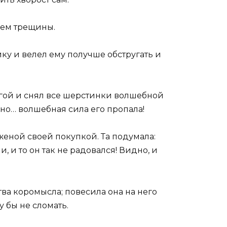
нем трещины.
ку и велел ему получше обстругать и
угой и снял все шерстинки волшебной
 но… волшебная сила его пропала!
женой своей покупкой. Та подумала:
, и то он так не радовался! Видно, и
ва коромысла; повесила она на него
 бы не сломать.