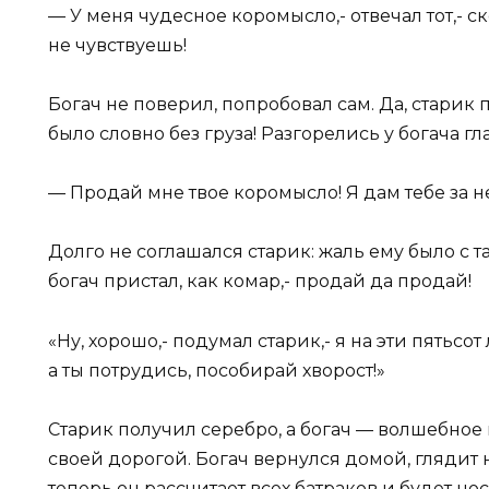
— У меня чудесное коромысло,- отвечал тот,- с
не чувствуешь!
Богач не поверил, попробовал сам. Да, старик 
было словно без груза! Разгорелись у богача гла
— Продай мне твое коромысло! Я дам тебе за не
Долго не соглашался старик: жаль ему было с 
богач пристал, как комар,- продай да продай!
«Ну, хорошо,- подумал старик,- я на эти пятьсо
а ты потрудись, пособирай хворост!»
Старик получил серебро, а богач — волшебно
своей дорогой. Богач вернулся домой, глядит 
теперь он рассчитает всех батраков и будет нос