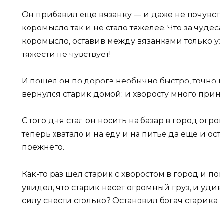
Он прибавил еще вязанку — и даже не почувст
коромысло так и не стало тяжелее. Что за чуде
коромысло, оставив между вязанками только у
тяжести не чувствует!
И пошел он по дороге необычно быстро, точно 
вернулся старик домой: и хворосту много прине
С того дня стал он носить на базар в город огр
теперь хватало и на еду и на питье да еще и о
прежнего.
Как-то раз шел старик с хворостом в город и по
увидел, что старик несет огромный груз, и уди
силу снести столько? Остановил богач старика