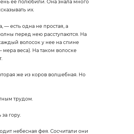
ень ее полюбили. Она знала много
сказывать их.
 — есть одна не простая, а
 волны перед нею расступаются. На
 каждый волосок у нее на спине
мера веса). На таком волоске
.
которая же из коров волшебная. Но
тным трудом.
 за гору.
одит небесная фея. Сосчитали они