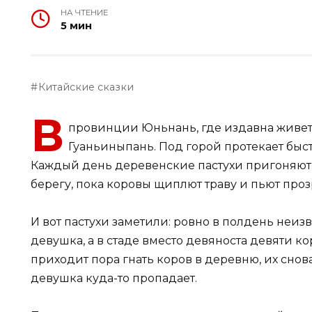
НА ЧТЕНИЕ
5 мин
Китайские сказки
В
провинции Юньнань, где издавна живет 
Гуаньиныпань. Под горой протекает быс
Каждый день деревенские пастухи пригоняют с
берегу, пока коровы щиплют траву и пьют про
И вот пастухи заметили: ровно в полдень неиз
девушка, а в стаде вместо девяноста девяти кор
приходит пора гнать коров в деревню, их снов
девушка куда-то пропадает.