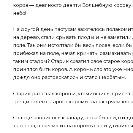
коров — девяносто девяти Волшебную корову ф
небо!
На другой день пастухам захотелось полакоми
на дерево, стали срывать плоды и не заметили
поле. Так они истоптали бы весь посев, если бы
прибежал на поле, начал кричать, размахивать
таким стадом? Старик схватил свое старое коро
принялся бить коров. А коромысло это уже мног
дождя оно растрескалось и стало щербатым.
Старик разогнал коров и, утомившись, присел от
трещинах его старого коромысла застряли кло
Солнце клонилось к западу, пора было идти д
хвороста, повесил их на коромысло и удивился: