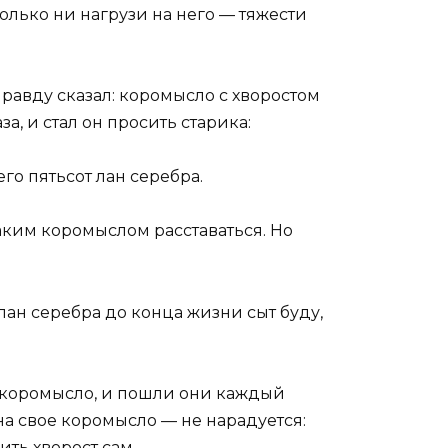
колько ни нагрузи на него — тяжести
правду сказал: коромысло с хворостом
за, и стал он просить старика:
го пятьсот лан серебра.
таким коромыслом расставаться. Но
т лан серебра до конца жизни сыт буду,
е коромысло, и пошли они каждый
на свое коромысло — не нарадуется:
ить хворост сам.