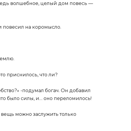
 ведь волшебное, целый дом повесь —
и повесил на коромысло.
землю.
это приснилось, что ли?
ство?» -подумал богач. Он добавил
что было силы, и… оно переломилось!
 вещь можно заслужить только