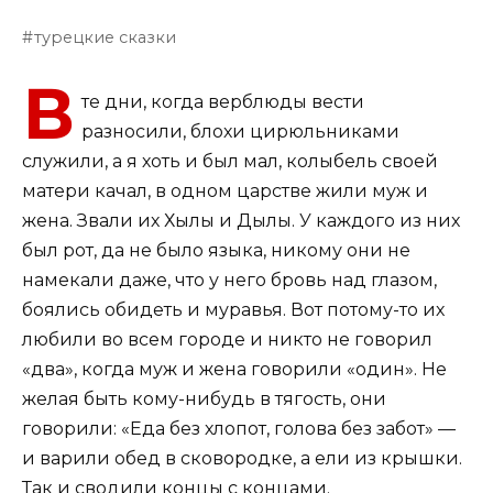
турецкие сказки
В
те дни, когда верблюды вести
разносили, блохи цирюльниками
служили, а я хоть и был мал, колыбель своей
матери качал, в одном царстве жили муж и
жена. Звали их Хылы и Дылы. У каждого из них
был рот, да не было языка, никому они не
намекали даже, что у него бровь над глазом,
боялись обидеть и муравья. Вот потому-то их
любили во всем городе и никто не говорил
«два», когда муж и жена говорили «один». Не
желая быть кому-нибудь в тягость, они
говорили: «Еда без хлопот, голова без забот» —
и варили обед в сковородке, а ели из крышки.
Так и сводили концы с концами.