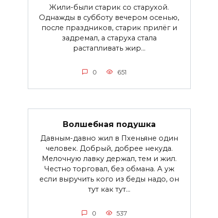
Жили-были старик со старухой.
Однажды в субботу вечером осенью,
после праздников, старик прилёг и
задремал, а старуха стала
растапливать жир...
0
651
Волшебная подушка
Давным-давно жил в Пхеньяне один
человек. Добрый, добрее некуда.
Мелочную лавку держал, тем и жил.
Честно торговал, без обмана. А уж
если выручить кого из беды надо, он
тут как тут...
0
537