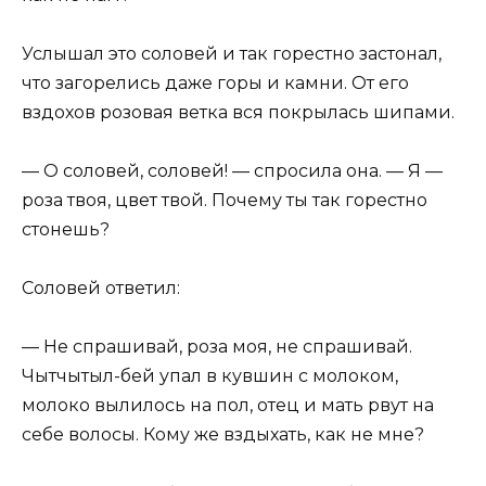
Услышал это соловей и так горестно застонал,
что загорелись даже горы и камни. От его
вздохов розовая ветка вся покрылась шипами.
— О соловей, соловей! — спросила она. — Я —
роза твоя, цвет твой. Почему ты так горестно
стонешь?
Соловей ответил:
— Не спрашивай, роза моя, не спрашивай.
Чытчытыл-бей упал в кувшин с молоком,
молоко вылилось на пол, отец и мать рвут на
себе волосы. Кому же вздыхать, как не мне?