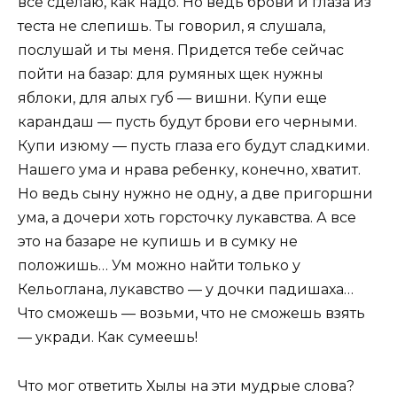
все сделаю, как надо. Но ведь брови и глаза из
теста не слепишь. Ты говорил, я слушала,
послушай и ты меня. Придется тебе сейчас
пойти на базар: для румяных щек нужны
яблоки, для алых губ — вишни. Купи еще
карандаш — пусть будут брови его черными.
Купи изюму — пусть глаза его будут сладкими.
Нашего ума и нрава ребенку, конечно, хватит.
Но ведь сыну нужно не одну, а две пригоршни
ума, а дочери хоть горсточку лукавства. А все
это на базаре не купишь и в сумку не
положишь… Ум можно найти только у
Кельоглана, лукавство — у дочки падишаха…
Что сможешь — возьми, что не сможешь взять
— укради. Как сумеешь!
Что мог ответить Хылы на эти мудрые слова?