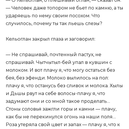
— О Кельоглан, о плешивый оглан, — сказал он.
— Человек даже топором не бьет по камню, а ты
ударяешь по нему своим посохом. Что
случилось, почему ты так льешь слезы?
Кельоглан закрыл глаза и заговорил:
— Не спрашивай, почтенный пастух, не
спрашивай. Чытчытыл-бей упал в кувшин с
молоком. И вот плачу я, что могу остаться без
бея, без эфенди. Молоко вылилось на пол:
плачу я, что останусь без сливок и молока. Хылы
и Дьшы рвут на себе волосы-плачу я, что
задумают они и со мной такое проделать…
Стоны соловья зажгли горы и камни — плачу,
как бы не перекинулся огонь на наши поля…
Роза утеряла свой цвет и запах — плачу я, что к