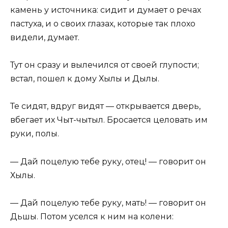
камень у источника: сидит и думает о речах
пастуха, и о своих глазах, которые так плохо
видели, думает.
Тут он сразу и вылечился от своей глупости;
встал, пошел к дому Хылы и Дылы.
Те сидят, вдруг видят — открывается дверь,
вбегает их Чыт-чытыл. Бросается целовать им
руки, полы.
— Дай поцелую тебе руку, отец! — говорит он
Хылы.
— Дай поцелую тебе руку, мать! — говорит он
Дьшы. Потом уселся к ним на колени: