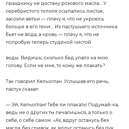
празднику не достану розового масла… У
серебристого тополя осыпались листья,
засохли ветки — плачу я, что не укроюсь
больше в его тени… Из пастушьего источника
бьет не вода, а кровь — плачу я, что не
попробую теперь студеной чистой
воды. Видишь, сколько бед упало на мою
голову. Если не мне, то кому же плакать?
Так говорил Кельоглан. Услышав его речь,
пастух сказал:
— Эй, Кельоглан! Тебе ли плакать! Подумай-ка,
ведь не о других ты печалишься, а только о
себе, о себе самом. «Ах, вдруг останусь без
масла, без сливок, ах, вдруг останусь без рук,