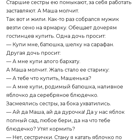
Старшие сестры ею помыкают, за себя работать
заставляют. А Маша молчит.
Так вот и жили. Как-то раз собрался мужик
везти сено на ярмарку. Обещает дочерям
гостинцев купить. Одна дочь просит:
— Купи мне, батюшка, шелку на сарафан.
Другая дочь просит:
— А мне купи алого бархату.
А Маша молчит. Жаль стало ее старику:
— А тебе что купить, Машенька?
— А мне купи, родимый батюшка, наливное
яблочко да серебряное блюдечко.
Засмеялись сестры, за бока ухватились.
— Ай да Маша, ай да дурочка! Да у нас яблок
полный сад, любое бери, да на что тебе
блюдечко? Утят кормить?
— Нет, сестрички. Стану я катать яблочко по