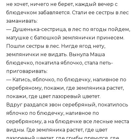
не хочет, ничего не берет, каждый вечер с
блюдечком забавляется. Стали ее сестры в лес
заманивать:
— Душенька-сестрица, в лес по ягоды пойдем,
матушке с батюшкой землянички принесем.
Пошли сестры в лес. Нигде ягод нету,
землянички не видать. Вынула Маша
блюдечко, покатила яблочко, стала петь-
приговаривать:
— Катись, яблочко, по блюдечку, наливное по
серебряному, покажи, где земляника растет,
покажи, где цвет лазоревый цветет.
Вдруг раздался звон серебряный, покатилось
яблочко по блюдечку, наливное по
серебряному, а на блюдечке все лесные места
видны. Где земляника растет, где цвет
лазоревый цветет, где грибы прячутся, где