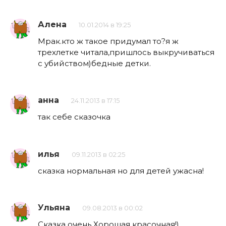
Алена
10.01.2014 в 19:25
Мрак.кто ж такое придумал то?я ж
трехлетке читала,пришлось выкручиваться
с убийством)бедные детки.
анна
24.11.2013 в 17:15
так себе сказочка
илья
09.11.2013 в 02:25
сказка нормальная но для детей ужасна!
Ульяна
09.08.2013 в 00:02
Сказка очень Хорошая красочная!)