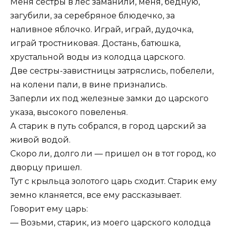
Меня сестры в лес заманили, меня, бедную,
загубили, за серебряное блюдечко, за
наливное яблочко. Играй, играй, дудочка,
играй тростниковая. Достань, батюшка,
хрустальной воды из колодца царского.
Две сестры-завистницы затряслись, побелели,
на колени пали, в вине признались.
Заперли их под железные замки до царского
указа, высокого повеленья.
А старик в путь собрался, в город царский за
живой водой.
Скоро ли, долго ли — пришел он в тот город, ко
дворцу пришел.
Тут с крыльца золотого царь сходит. Старик ему
земно кланяется, все ему рассказывает.
Говорит ему царь:
— Возьми, старик, из моего царского колодца