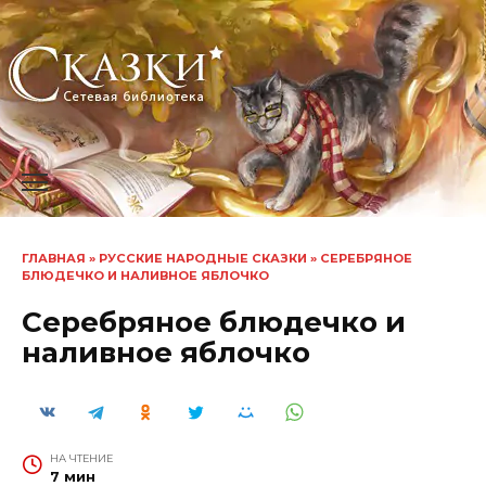
Перейти
к
содержанию
ГЛАВНАЯ
»
РУССКИЕ НАРОДНЫЕ СКАЗКИ
»
СЕРЕБРЯНОЕ
БЛЮДЕЧКО И НАЛИВНОЕ ЯБЛОЧКО
Серебряное блюдечко и
наливное яблочко
НА ЧТЕНИЕ
7 мин