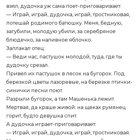
взял, дудочка уж сама поет-приговаривает:
— Играй, играй, дудочка, играй, тростниковая,
потешай родимого батюшку. Меня, бедную,
загубили, молодую убили, за серебряное
блюдечко, за наливное яблочко.
Заплакал отец:
— Веди нас, пастушок молодой, туда, где ты
дудочку срезал.
Привел их пастушок в лесок на бугорок. Под
березкой цветы лазоревые, на березке птички-
синички песни поют.
Разрыли бугорок, а там Машенька лежит.
Мертвая, да краше живой: на щеках румянец
горит, будто девушка спит.
А дудочка играет-приговаривает:
— Играй, играй, дудочка, играй, тростниковая.