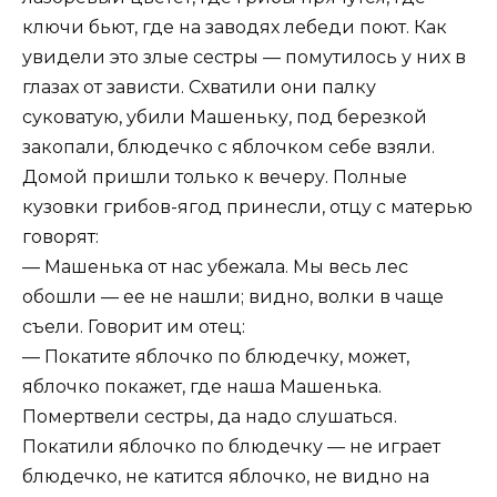
ключи бьют, где на заводях лебеди поют. Как
увидели это злые сестры — помутилось у них в
глазах от зависти. Схватили они палку
суковатую, убили Машеньку, под березкой
закопали, блюдечко с яблочком себе взяли.
Домой пришли только к вечеру. Полные
кузовки грибов-ягод принесли, отцу с матерью
говорят:
— Машенька от нас убежала. Мы весь лес
обошли — ее не нашли; видно, волки в чаще
съели. Говорит им отец:
— Покатите яблочко по блюдечку, может,
яблочко покажет, где наша Машенька.
Помертвели сестры, да надо слушаться.
Покатили яблочко по блюдечку — не играет
блюдечко, не катится яблочко, не видно на