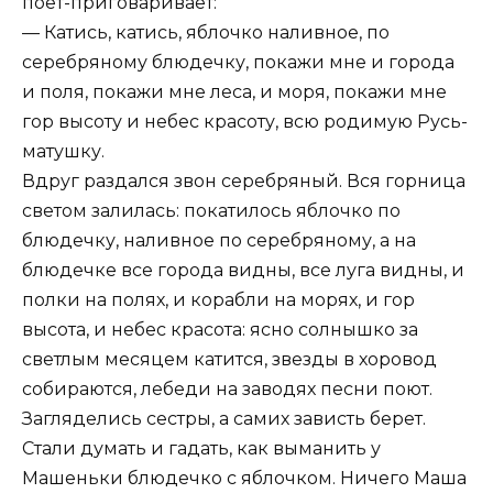
поет-приговаривает:
— Катись, катись, яблочко наливное, по
серебряному блюдечку, покажи мне и города
и поля, покажи мне леса, и моря, покажи мне
гор высоту и небес красоту, всю родимую Русь-
матушку.
Вдруг раздался звон серебряный. Вся горница
светом залилась: покатилось яблочко по
блюдечку, наливное по серебряному, а на
блюдечке все города видны, все луга видны, и
полки на полях, и корабли на морях, и гор
высота, и небес красота: ясно солнышко за
светлым месяцем катится, звезды в хоровод
собираются, лебеди на заводях песни поют.
Загляделись сестры, а самих зависть берет.
Стали думать и гадать, как выманить у
Машеньки блюдечко с яблочком. Ничего Маша