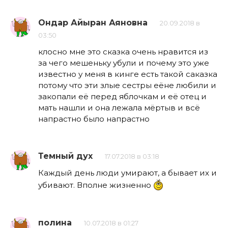
Ондар Айыран Аяновна
20.09.2018 в
03:50
клосно мне это сказка очень нравится из
за чего мешеньку убули и почему это уже
известно у меня в кинге есть такой саказка
потому что эти злые сестры еёне любили и
закопали её перед яблочкам и её отец и
мать нашли и она лежала мёртыв и всё
напрастно было напрастно
Темный дух
17.07.2018 в 03:18
Каждый день люди умирают, а бывает их и
убивают. Вполне жизненно
полина
10.07.2018 в 01:27