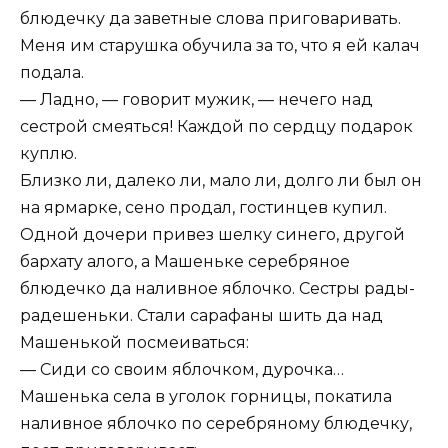
блюдечку да заветные слова приговаривать.
Меня им старушка обучила за то, что я ей калач
подала.
— Ладно, — говорит мужик, — нечего над
сестрой смеяться! Каждой по сердцу подарок
куплю.
Близко ли, далеко ли, мало ли, долго ли был он
на ярмарке, сено продал, гостинцев купил.
Одной дочери привез шелку синего, другой
бархату алого, а Машеньке серебряное
блюдечко да наливное яблочко. Сестры рады-
радешеньки. Стали сарафаны шить да над
Машенькой посмеиваться:
— Сиди со своим яблочком, дурочка…
Машенька села в уголок горницы, покатила
наливное яблочко по серебряному блюдечку,