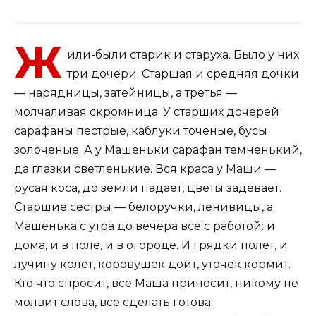
Ж
или-были старик и старуха. Было у них
три дочери. Старшая и средняя дочки
— нарядницы, затейницы, а третья —
молчаливая скромница. У старших дочерей
сарафаны пестрые, каблуки точеные, бусы
золоченые. А у Машеньки сарафан темненький,
да глазки светленькие. Вся краса у Маши —
русая коса, до земли падает, цветы задевает.
Старшие сестры — белоручки, ленивицы, а
Машенька с утра до вечера все с работой: и
дома, и в поле, и в огороде. И грядки полет, и
лучину колет, коровушек доит, уточек кормит.
Кто что спросит, все Маша приносит, никому не
молвит слова, все сделать готова.