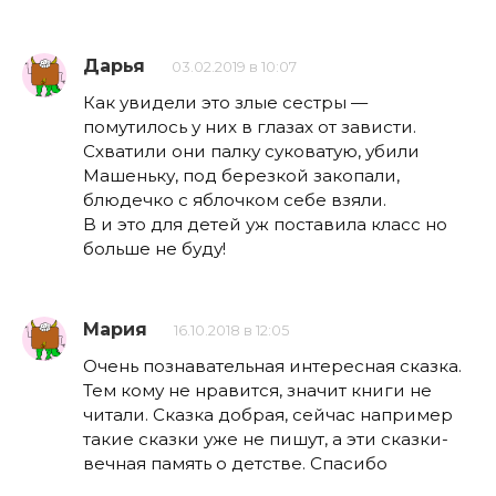
Дарья
03.02.2019 в 10:07
Как увидели это злые сестры —
помутилось у них в глазах от зависти.
Схватили они палку суковатую, убили
Машеньку, под березкой закопали,
блюдечко с яблочком себе взяли.
B и это для детей уж поставила класс но
больше не буду!
Мария
16.10.2018 в 12:05
Очень познавательная интересная сказка.
Тем кому не нравится, значит книги не
читали. Сказка добрая, сейчас например
такие сказки уже не пишут, а эти сказки-
вечная память о детстве. Спасибо