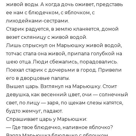
живой воды. А когда дочь оживет, представь
ее нам с блюдечком, с яблочком, с
лиходейками-сестрами.
Старик радуется, в землю кланяется, домой
везет скляницу с живой водой.
Лишь спрыснул он Марьюшку живой водой,
тотчас стала она живой, припала голубкой на
шею отца. Люди сбежались, порадовались.
Поехал старик с дочерьми в город. Привели
его в дворцовые палаты.
Вышел царь. Взглянул на Марьюшку. Стоит
девушка, как весенний цвет, очи — солнечный
свет, по лицу — заря, по щекам слезы катятся,
будто жемчуг, падают.
Спрашивает царь у Марьюшки:
— Где твое блюдечко, наливное яблочко?
Взяла Марьюшка блюдечко с яблочком,