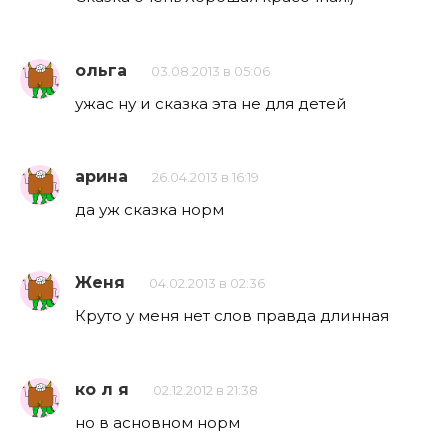
ольга
03.08.2013 в 05:06
ужас ну и сказка эта не для детей
арина
26.04.2013 в 16:19
да уж сказка норм
Женя
04.02.2013 в 02:36
Круто у меня нет слов правда длинная
ко л я
02.12.2012 в 21:38
но в асновном норм