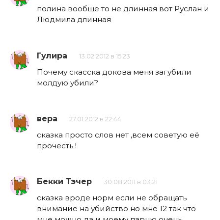
полина вообще то не длинная вот Руслан и
Людмила длинная
Гулира
13.02.2012 в 15:23
Почему скасска докова меня загубили
молдую убили?
вера
27.01.2012 в 22:44
сказка просто слов нет ,всем советую её
прочесть !
Бекки Тэчер
30.08.2011 в 03:21
сказка вроде норм если не обращать
внимание на убийство но мне 12 так что
мне можно да и моему парню очень