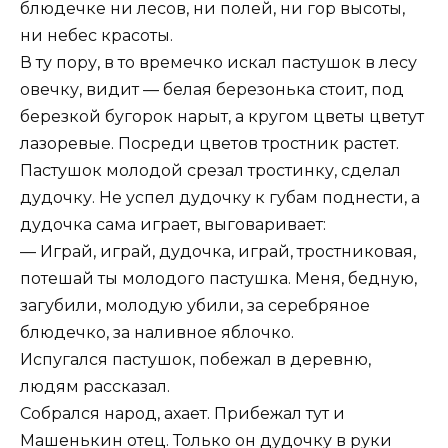
блюдечке ни лесов, ни полей, ни гор высоты,
ни небес красоты.
В ту пору, в то времечко искал пастушок в лесу
овечку, видит — белая березонька стоит, под
березкой бугорок нарыт, а кругом цветы цветут
лазоревые. Посреди цветов тростник растет.
Пастушок молодой срезал тростинку, сделал
дудочку. Не успел дудочку к губам поднести, а
дудочка сама играет, выговаривает:
— Играй, играй, дудочка, играй, тростниковая,
потешай ты молодого пастушка. Меня, бедную,
загубили, молодую убили, за серебряное
блюдечко, за наливное яблочко.
Испугался пастушок, побежал в деревню,
людям рассказал.
Собрался народ, ахает. Прибежал тут и
Машенькин отец. Только он дудочку в руки