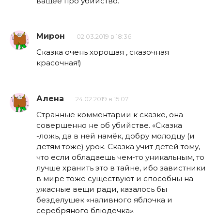
ващее про убийство.
Мирон
02.03.2019 в 18:36
Сказка очень хорошая , сказочная
красочная!)
Алена
24.02.2019 в 15:07
Странные комментарии к сказке, она
совершенно не об убийстве. «Сказка
-ложь, да в ней намёк, добру молодцу (и
детям тоже) урок. Сказка учит детей тому,
что если обладаешь чем-то уникальным, то
лучше хранить это в тайне, ибо завистники
в мире тоже существуют и способны на
ужасные вещи ради, казалось бы
безделушек «наливного яблочка и
серебряного блюдечка».