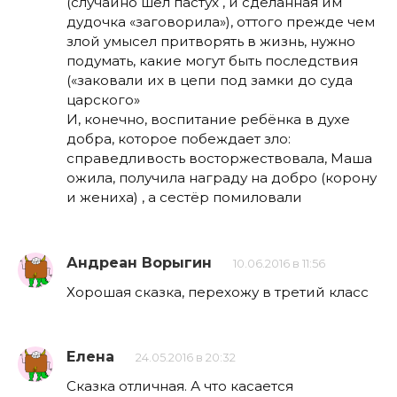
(случайно шёл пастух , и сделанная им
дудочка «заговорила»), оттого прежде чем
злой умысел притворять в жизнь, нужно
подумать, какие могут быть последствия
(«заковали их в цепи под замки до суда
царского»
И, конечно, воспитание ребёнка в духе
добра, которое побеждает зло:
справедливость восторжествовала, Маша
ожила, получила награду на добро (корону
и жениха) , а сестёр помиловали
Андреан Ворыгин
10.06.2016 в 11:56
Хорошая сказка, перехожу в третий класс
Елена
24.05.2016 в 20:32
Сказка отличная. А что касается