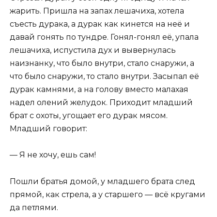
жарить. Пришла на запах лешачиха, хотела
съесть дурака, а дурак как кинется на неё и
давай гонять по тундре. Гонял-гонял её, упала
лешачиха, испустила дух и вывернулась
наизнанку, что было внутри, стало снаружи, а
что было снаружи, то стало внутри. Засыпал её
дурак камнями, а на голову вместо малахая
надел олений желудок. Приходит младший
брат с охоты, угощает его дурак мясом.
Младший говорит:
— Я не хочу, ешь сам!
Пошли братья домой, у младшего брата след
прямой, как стрела, а у старшего — всё кругами
да петлями.