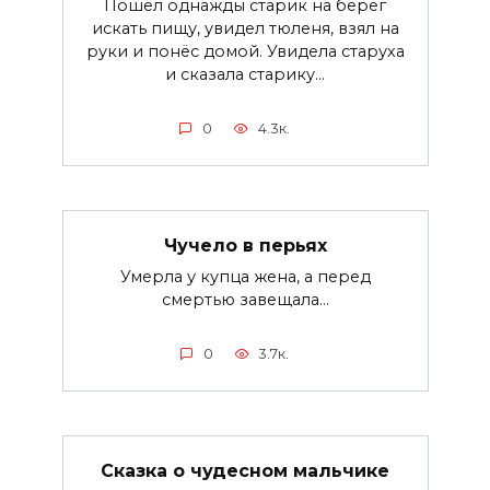
Пошёл однажды старик на берег
искать пищу, увидел тюленя, взял на
руки и понёс домой. Увидела старуха
и сказала старику...
0
4.3к.
Чучело в перьях
Умерла у купца жена, а перед
смертью завещала...
0
3.7к.
Сказка о чудесном мальчике