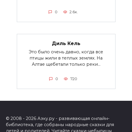
0
2.6к.
Диль Кель
Это было очень давно, когда все
птицы жили в теплых землях. На
Алтае щебетали только реки...
0
720
© 2008 - 2026 Азку.ру - развивающая онлайн-
библиотека, где собраны народные сказки для
детей и родителей. Читайте сказки-небылицы