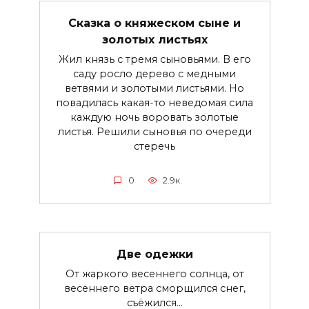
Сказка о княжеском сыне и
золотых листьях
Жил князь с тремя сыновьями. В его
саду росло дерево с медными
ветвями и золотыми листьями. Но
повадилась какая-то неведомая сила
каждую ночь воровать золотые
листья. Решили сыновья по очереди
стеречь
0
2.9к.
Две одежки
От жаркого весеннего солнца, от
весеннего ветра сморщился снег,
съёжился...