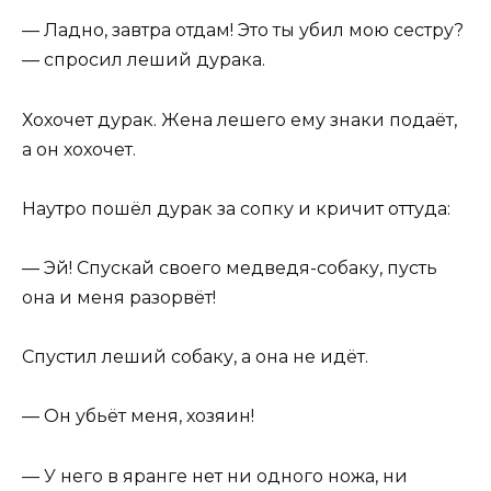
— Ладно, завтра отдам! Это ты убил мою сестру?
— спросил леший дурака.
Хохочет дурак. Жена лешего ему знаки подаёт,
а он хохочет.
Наутро пошёл дурак за сопку и кричит оттуда:
— Эй! Спускай своего медведя-собаку, пусть
она и меня разорвёт!
Спустил леший собаку, а она не идёт.
— Он убьёт меня, хозяин!
— У него в яранге нет ни одного ножа, ни