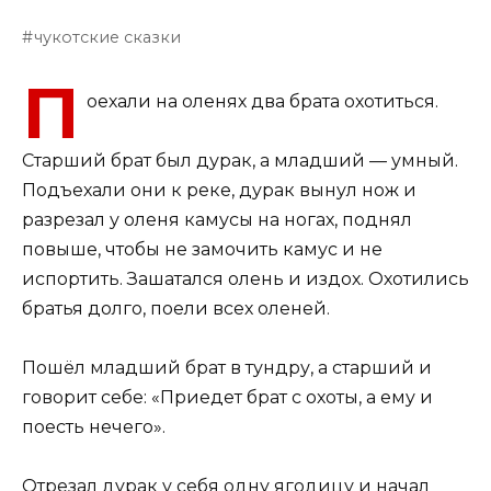
чукотские сказки
П
оехали на оленях два брата охотиться.
Старший брат был дурак, а младший — умный.
Подъехали они к реке, дурак вынул нож и
разрезал у оленя камусы на ногах, поднял
повыше, чтобы не замочить камус и не
испортить. Зашатался олень и издох. Охотились
братья долго, поели всех оленей.
Пошёл младший брат в тундру, а старший и
говорит себе: «Приедет брат с охоты, а ему и
поесть нечего».
Отрезал дурак у себя одну ягодицу и начал