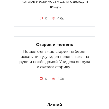
которые эскимосам дали одежду и
пищу...
0
4.6к.
Старик и тюлень
Пошёл однажды старик на берег
искать пищу, увидел тюленя, взял на
руки и понёс домой. Увидела старуха
и сказала старику...
0
4.3к.
Леший