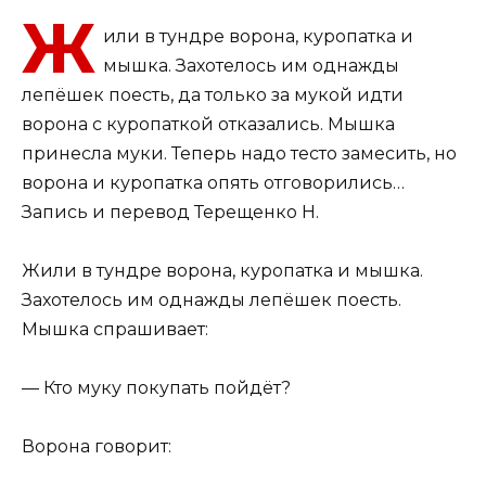
Ж
или в тундре ворона, куропатка и
мышка. Захоте­лось им однажды
лепёшек поесть, да только за мукой идти
ворона с куропаткой отказались. Мышка
принесла муки. Теперь надо тесто замесить, но
ворона и куропатка опять отговорились…
Запись и перевод Терещенко Н.
Жили в тундре ворона, куропатка и мышка.
Захоте­лось им однажды лепёшек поесть.
Мышка спрашивает:
— Кто муку покупать пойдёт?
Ворона говорит: