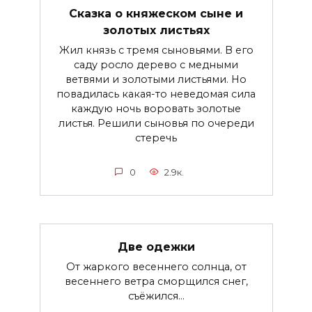
Сказка о княжеском сыне и
золотых листьях
Жил князь с тремя сыновьями. В его
саду росло дерево с медными
ветвями и золотыми листьями. Но
повадилась какая-то неведомая сила
каждую ночь воровать золотые
листья. Решили сыновья по очереди
стеречь
0
2.9к.
Две одежки
От жаркого весеннего солнца, от
весеннего ветра сморщился снег,
съёжился...