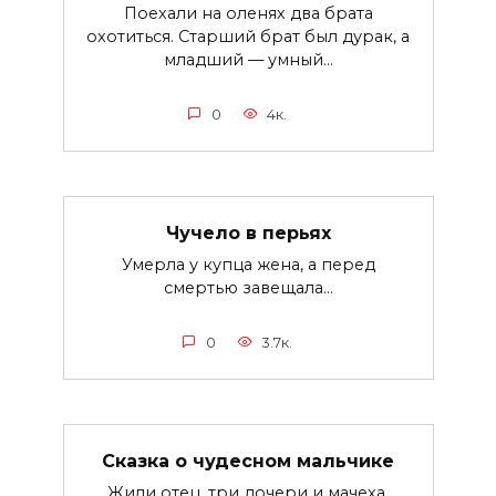
Поехали на оленях два брата
охотиться. Старший брат был дурак, а
младший — умный...
0
4к.
Чучело в перьях
Умерла у купца жена, а перед
смертью завещала...
0
3.7к.
Сказка о чудесном мальчике
Жили отец, три дочери и мачеха.