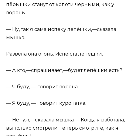
пё­рышки станут от копоти чёрными, как у
вороны.
— Ну, так я сама испеку лепёшки,—сказала
мышка.
Развела она огонь. Испекла лепёшки.
— А кто,—спрашивает,—будет лепёшки есть?
— Я буду, — говорит ворона.
— Я буду, — говорит куропатка.
— Нет уж,—сказала мышка.— Когда я работала,
вы только смотрели. Теперь смотрите, как я