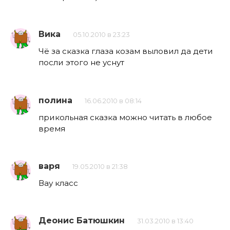
Вика
05.10.2010 в 23:23
Чё за сказка глаза козам выловил да дети
посли этого не уснут
полина
16.06.2010 в 08:14
прикольная сказка можно читать в любое
время
варя
19.05.2010 в 21:38
Вау класс
Деонис Батюшкин
31.03.2010 в 13:40