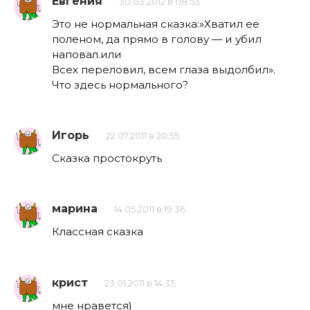
Евгения
30.03.2012 в 08:53
Это не нормальная сказка:»Хватил ее
поленом, да прямо в голову — и убил
наповал.или
Всех переловил, всем глаза выдолбил».
Что здесь нормального?
Игорь
22.07.2011 в 20:55
Сказка простокруть
марина
14.05.2011 в 19:36
Классная сказка
крист
23.01.2011 в 14:35
мне нравется)