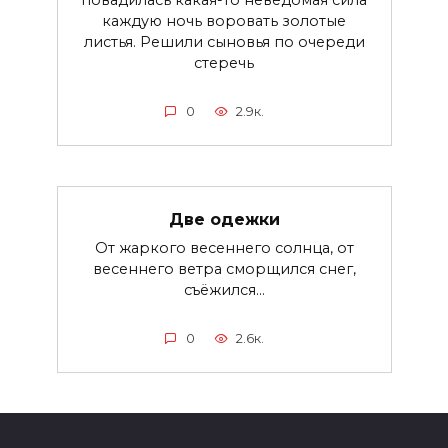
каждую ночь воровать золотые
листья. Решили сыновья по очереди
стеречь
0
2.9к.
Две одежки
От жаркого весеннего солнца, от
весеннего ветра сморщился снег,
съёжился...
0
2.6к.