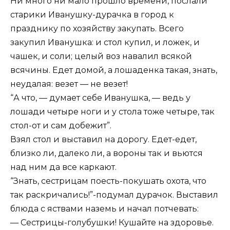
Ни много ни мало прошло времени, послали
старики Иванушку-дурачка в город к
празднику по хозяйству закупать. Всего
закупил Иванушка: и стол купил, и ложек, и
чашек, и соли; целый воз навалил всякой
всячины. Едет домой, а лошаденка такая, знать,
неудалая: везет — не везет!
“А что, — думает себе Иванушка, — ведь у
лошади четыре ноги и у стола тоже четыре, так
стол-от и сам добежит”.
Взял стол и выставил на дорогу. Едет-едет,
близко ли, далеко ли, а вороны так и вьются
над ним да все каркают.
“Знать, сестрицам поесть-покушать охота, что
так раскричались!”-подумал дурачок. Выставил
блюда с яствами наземь и начал потчевать:
— Сестрицы-голубушки! Кушайте на здоровье.