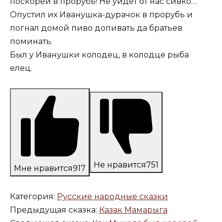
поскорей в прорубь! Не уйдет от нас сивко…
Опустил их Иванушка-дурачок в прорубь и
погнал домой пиво допивать да братьев
поминать.
Был у Иванушки колодец, в колодце рыба
елец.
Не нравится
751
Мне нравится
917
Категория:
Русские народные сказки
Предыдущая сказка:
Казак Мамарыга