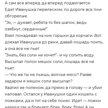
А сам все вперед да вперед подвигается.
Едет Иванушка перелеском; по дороге все пни
обгорелые.
“Эх, — думает, ребята-то без шапок; ведь
озябнут, сердечные!”
Взял понадевал на них горшки да корчаги. Вот
доехал Иванушка до реки, давай лошадь поить,
а она все не пьет.
“Знать, без соли не хочет!”- и ну солить воду.
Высыпал полон мешок соли, лошадь все не
пьет.
— Что же ты не пьешь, волчье мясо? Разве
задаром я мешок соли высыпал?
Хватил ее поленом, да прямо в голову — и убил
наповал. Остался у Иванушки один кошель с
ложками, да и тот на себе понес. Идет — ложки
назади так и брякают: бряк, бряк, бряк! А он