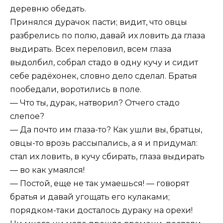
деревню обедать.
Принялся дурачок пасти; видит, что овцы
разбрелись по полю, давай их ловить да глаза
выдирать. Всех переловил, всем глаза
выдолбил, собрал стадо в одну кучу и сидит
себе радёхонек, словно дело сделал. Братья
пообедали, воротились в поле.
— Что ты, дурак, натворил? Отчего стадо
слепое?
— Да почто им глаза-то? Как ушли вы, братцы,
овцы-то врозь рассыпались, а я и придумал:
стал их ловить, в кучу сбирать, глаза выдирать
— во как умаялся!
— Постой, еще не так умаешься! — говорят
братья и давай угощать его кулаками;
порядком-таки досталось дураку на орехи!