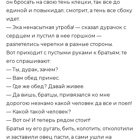
он бросать на свою тень клецки, так все до
единой и повыкидал; смотрит, а тень все сбоку
идет.
— Эка ненасытная утроба! — сказал дурачок с
сердцем и пустил в нее горшком —
разлетелись черепки в разные стороны.
Вот приходит с пустыми руками к братьям; те
его спрашивают:
— Ты, дурак, зачем?
— Вам обед принес.
— Где же обед? Давай живее.
— Да вишь, братцы, привязался ко мне
дорогою незнамо какой человек да все и поел!
— Какой такой человек?
— Вот он! И теперь рядом стоит!
Братья ну его ругать, бить, колотить; отколотили
и заставили овец пасти, а сами ушли на