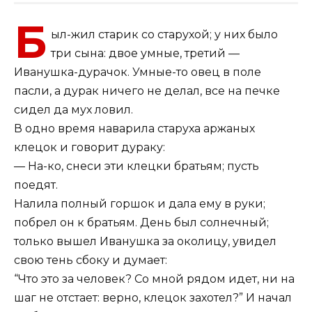
Б
ыл-жил старик со старухой; у них было
три сына: двое умные, третий —
Иванушка-дурачок. Умные-то овец в поле
пасли, а дурак ничего не делал, все на печке
сидел да мух ловил.
В одно время наварила старуха аржаных
клецок и говорит дураку:
— На-ко, снеси эти клецки братьям; пусть
поедят.
Налила полный горшок и дала ему в руки;
побрел он к братьям. День был солнечный;
только вышел Иванушка за околицу, увидел
свою тень сбоку и думает:
“Что это за человек? Со мной рядом идет, ни на
шаг не отстает: верно, клецок захотел?” И начал