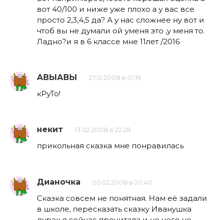
вот 40/100 и ниже уже плохо а у вас все
просто 2,3,4,5 да? А у нас сложнее ну вот и
чтоб вы не думали ой уменя это ,у меня то.
Ладно?и я в 6 классе мне 11лет /2016
АВЫАВЫ
27.12.2008 в 01:19
кРуТо!
некит
13.02.2008 в 22:28
прикольная сказка мне понравилась
Дианочка
05.02.2008 в 20:40
Сказка совсем не понятная. Нам её задали
в школе, пересказать сказку Иванушка
дурак я сейчас прочитала и не чего не