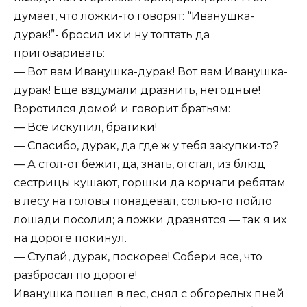
думает, что ложки-то говорят: “Иванушка-
дурак!”- бросил их и ну топтать да
приговаривать:
— Вот вам Иванушка-дурак! Вот вам Иванушка-
дурак! Еще вздумали дразнить, негодные!
Воротился домой и говорит братьям:
— Все искупил, братики!
— Спасибо, дурак, да где ж у тебя закупки-то?
— А стол-от бежит, да, знать, отстал, из блюд
сестрицы кушают, горшки да корчаги ребятам
в лесу на головы понадевал, солью-то пойло
лошади посолил; а ложки дразнятся — так я их
на дороге покинул.
— Ступай, дурак, поскорее! Собери все, что
разбросал по дороге!
Иванушка пошел в лес, снял с обгорелых пней