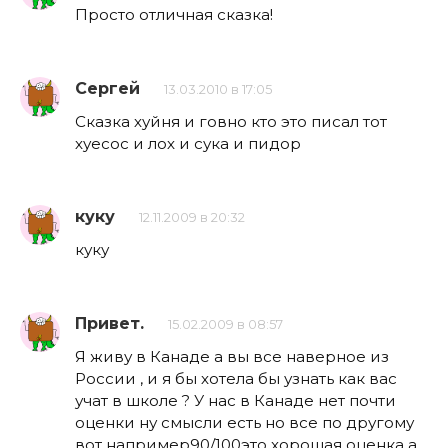
Просто отличная сказка!
Сергей
13.03.2010 в 17:05
Сказка хуйня и говно кто это писал тот
хуесос и лох и сука и пидор
куку
12.11.2009 в 20:32
куку
Привет.
15.02.2009 в 08:57
Я живу в Канаде а вы все наверное из
России , и я бы хотела бы узнать как вас
учат в школе ? У нас в Канаде нет почти
оценки ну смысли есть но все по другому
вот например90/100это хорошая оценка а