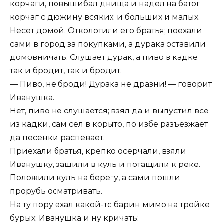
корчаги, повышибал днища и надел на батог
корчаг с дюжину всяких: и больших и малых.
Несет домой. Отколотили его братья; поехали
сами в город за покупками, а дурака оставили
домовничать. Слушает дурак, а пиво в кадке
так и бродит, так и бродит.
— Пиво, не броди! Дурака не дразни! — говорит
Иванушка.
Нет, пиво не слушается; взял да и выпустил все
из кадки, сам сел в корыто, по избе разъезжает
да песенки распевает.
Приехали братья, крепко осерчали, взяли
Иванушку, зашили в куль и потащили к реке.
Положили куль на берегу, а сами пошли
прорубь осматривать.
На ту пору ехал какой-то барин мимо на тройке
бурых; Иванушка и ну кричать: