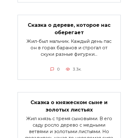
Сказка о дереве, которое нас
оберегает
Жил-был мальчик. Каждый день пас
он в горах баранов и строгал от
скуки разные фигурки...
0
3.3к.
Сказка о княжеском сыне и
золотых листьях
Жил князь с тремя сыновьями. В его
саду росло дерево с медными
ветвями и золотыми листьями. Но
повадилась какая-то неведомая сила