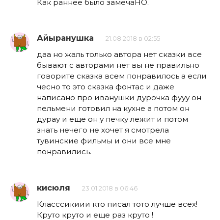
Как раннее было замечаНО.
Айыранушка
21.08.2018 в 02:55
даа но жаль только автора нет сказки все
бывают с авторами нет вы не правильно
говорите сказка всем понравилось а если
чесно то это сказка фонтас и даже
написано про иванушки дурочка фууу он
пельмени готовил на кухне а потом он
дурау и еще он у печку лежит и потом
знать нечего не хочет я смотрела
тувинские фильмы и они все мне
понравились.
кисюля
23.01.2018 в 06:46
Класссикиии кто писал тото лучше всех!
Круто круто и еще раз круто !