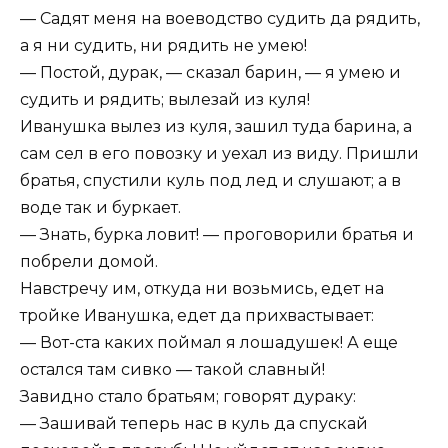
— Садят меня на воеводство судить да рядить,
а я ни судить, ни рядить не умею!
— Постой, дурак, — сказал барин, — я умею и
судить и рядить; вылезай из куля!
Иванушка вылез из куля, зашил туда барина, а
сам сел в его повозку и уехал из виду. Пришли
братья, спустили куль под лед и слушают; а в
воде так и буркает.
— Знать, бурка ловит! — проговорили братья и
побрели домой.
Навстречу им, откуда ни возьмись, едет на
тройке Иванушка, едет да прихвастывает:
— Вот-ста каких поймал я лошадушек! А еще
остался там сивко — такой славный!
Завидно стало братьям; говорят дураку:
— Зашивай теперь нас в куль да спускай