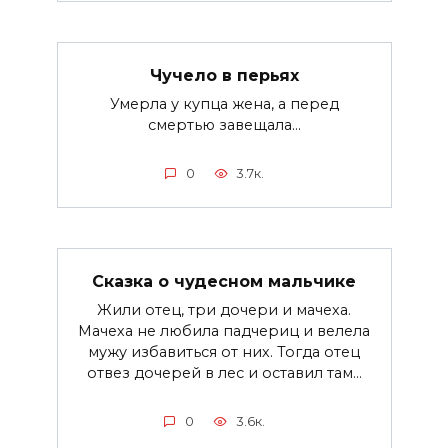
Чучело в перьях
Умерла у купца жена, а перед
смертью завещала...
0
3.7к.
Сказка о чудесном мальчике
Жили отец, три дочери и мачеха.
Мачеха не любила падчериц и велела
мужу избавиться от них. Тогда отец
отвез дочерей в лес и оставил там…
0
3.6к.