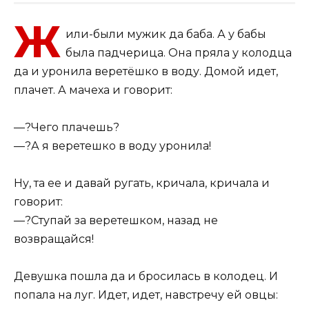
Ж
или-были мужик да баба. А у бабы
была падчерица. Она пряла у колодца
да и уронила веретёшко в воду. Домой идет,
плачет. А мачеха и говорит:
—?Чего плачешь?
—?А я веретешко в воду уронила!
Ну, та ее и давай ругать, кричала, кричала и
говорит:
—?Ступай за веретешком, назад не
возвращайся!
Девушка пошла да и бросилась в колодец. И
попала на луг. Идет, идет, навстречу ей овцы: