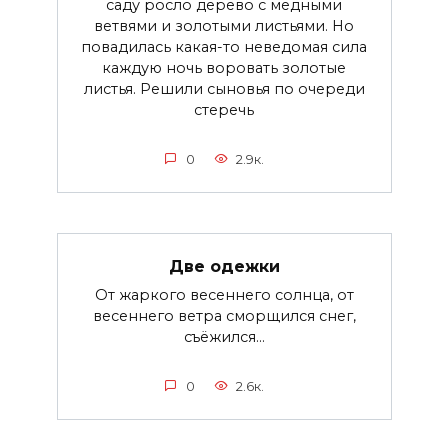
саду росло дерево с медными
ветвями и золотыми листьями. Но
повадилась какая-то неведомая сила
каждую ночь воровать золотые
листья. Решили сыновья по очереди
стеречь
0
2.9к.
Две одежки
От жаркого весеннего солнца, от
весеннего ветра сморщился снег,
съёжился...
0
2.6к.