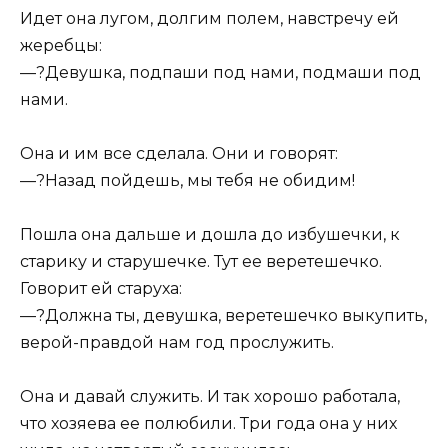
Идет она лугом, долгим полем, навстречу ей
жеребцы:
—?Девушка, подпаши под нами, подмаши под
нами.
Она и им все сделала. Они и говорят:
—?Назад пойдешь, мы тебя не обидим!
Пошла она дальше и дошла до избушечки, к
старику и старушечке. Тут ее веретешечко.
Говорит ей старуха:
—?Должна ты, девушка, веретешечко выкупить,
верой-правдой нам год прослужить.
Она и давай служить. И так хорошо работала,
что хозяева ее полюбили. Три года она у них