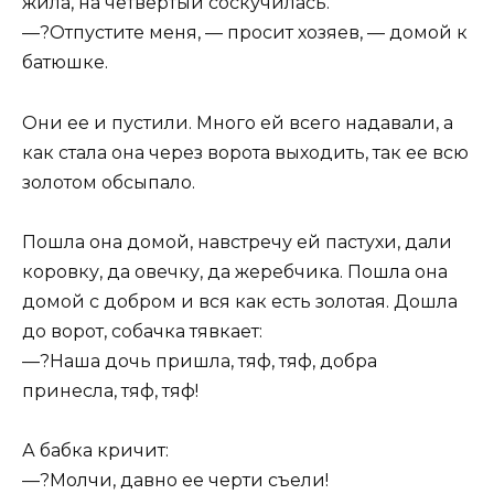
жила, на четвертый соскучилась.
—?Отпустите меня, — просит хозяев, — домой к
батюшке.
Они ее и пустили. Много ей всего надавали, а
как стала она через ворота выходить, так ее всю
золотом обсыпало.
Пошла она домой, навстречу ей пастухи, дали
коровку, да овечку, да жеребчика. Пошла она
домой с добром и вся как есть золотая. Дошла
до ворот, собачка тявкает:
—?Наша дочь пришла, тяф, тяф, добра
принесла, тяф, тяф!
А бабка кричит:
—?Молчи, давно ее черти съели!