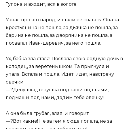
Тут она и входит, вся в золоте.
Узнал про это народ, и стали ее сватать. Она за
крестьянина не пошла, за дьячка не пошла, за
барина не пошла, за дворянина не пошла, а
посватал Иван-царевич, за него пошла.
Ух, бабка зла стала! Послала свою родную дочь в
колодец, за веретенышком. Та прыгнула и
упала. Встала и пошла. Идет, идет, навстречу
овечки:
—?Девушка, девушка подпаши под нами,
подмаши под нами, дадим тебе овечку!
А она была грубая, злая, и говорит:
—?Вот какие! Не за тем я сюда попала, не за
навозом пошла — за добром иду!