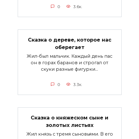
0
3.6к.
Сказка о дереве, которое нас
оберегает
Жил-был мальчик. Каждый день пас
он в горах баранов и строгал от
скуки разные фигурки...
0
3.3к.
Сказка о княжеском сыне и
золотых листьях
Жил князь с тремя сыновьями. В его