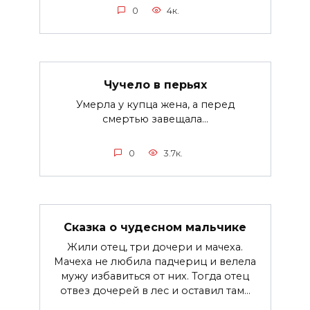
0
4к.
Чучело в перьях
Умерла у купца жена, а перед
смертью завещала...
0
3.7к.
Сказка о чудесном мальчике
Жили отец, три дочери и мачеха.
Мачеха не любила падчериц и велела
мужу избавиться от них. Тогда отец
отвез дочерей в лес и оставил там…