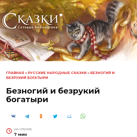
Перейти
к
содержанию
ГЛАВНАЯ
»
РУССКИЕ НАРОДНЫЕ СКАЗКИ
»
БЕЗНОГИЙ И
БЕЗРУКИЙ БОГАТЫРИ
Безногий и безрукий
богатыри
НА ЧТЕНИЕ
7 мин