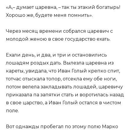
«А,– думает царевна, – так ты этакий богатырь!
Хорошо же, будете меня помнить».
Через месяц времени собрался царевич с
молодой женою в свое государство ехать.
Ехали день, и два, и три и остановились
лошадям роздых дать. Вылезла царевна из
кареты, увидала, что Иван Голый крепко спит,
тотчас отыскала топор, отсекла ему обе ноги,
потом велела закладывать лошадей, царевичу
приказала па запятки стать и воротилась назад
в свое царство, а Иван Голый остался в чистом
поле.
Вот однажды пробегал по этому полю Марко