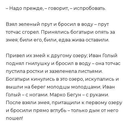
– Надо прежде, – говорит, – испробовать.
Взял зеленый прут и бросил в воду – прут
тотчас сгорел. Принялись богатыри опять за
змея; били его, били, едва жива оставили.
Привел их змей к другому озеру; Иван Голый
поднял гнилушку и бросил в воду – она тотчас
пустила ростки и зазеленела листьями.
Богатыри кинулись в это озеро, искупались и
вышли на берег молодцы молодцами; Иван
Голый – с ногами. Марко Бегун – с руками.
После взяли змея, притащили к первому озеру
и бросили прямо вглубь – только дым от него
пошел!