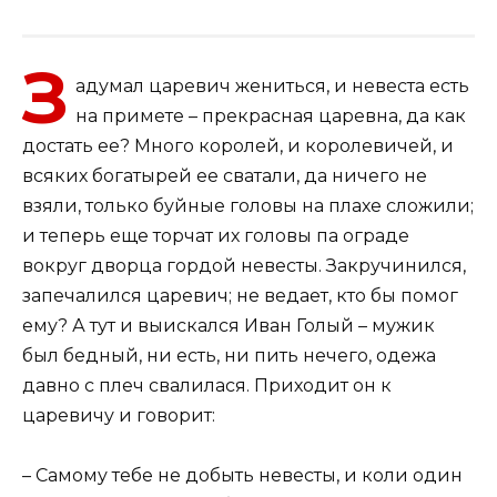
З
адумал царевич жениться, и невеста есть
на примете – прекрасная царевна, да как
достать ее? Много королей, и королевичей, и
всяких богатырей ее сватали, да ничего не
взяли, только буйные головы на плахе сложили;
и теперь еще торчат их головы па ограде
вокруг дворца гордой невесты. Закручинился,
запечалился царевич; не ведает, кто бы помог
ему? А тут и выискался Иван Голый – мужик
был бедный, ни есть, ни пить нечего, одежа
давно с плеч свалилася. Приходит он к
царевичу и говорит:
– Самому тебе не добыть невесты, и коли один