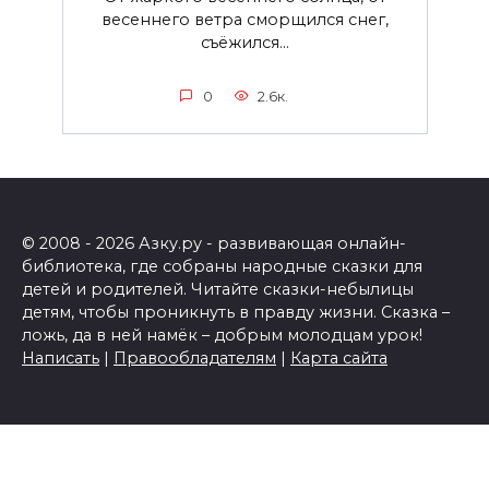
весеннего ветра сморщился снег,
съёжился...
0
2.6к.
© 2008 - 2026 Азку.ру - развивающая онлайн-
библиотека, где собраны народные сказки для
детей и родителей. Читайте сказки-небылицы
детям, чтобы проникнуть в правду жизни. Сказка –
ложь, да в ней намёк – добрым молодцам урок!
Написать
|
Правообладателям
|
Карта сайта