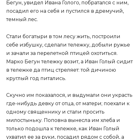
Бегун, увидел Ивана Голого, побратался с ним,
посадил его на себя и пустился в дремучий,
темный лес.
Стали богатыри в том лесу жить, построили
себе избушку, сделали тележку, добыли ружье
и зачали за перелетной птицей охотиться.
Марко Бегун тележку возит, а Иван Голый сидит
в тележке да птиц стреляет: той дичиною
круглый год питались.
Скучно им показалося, и выдумали они украсть
где-нибудь девку от отца, от матери; поехали к
одному священнику и стали просить
милостыньку. Поповна вынесла им хлеба и
только подошла к тележке, как Иван Голый
ухватил ее за руки, посадил рядом с собой, а