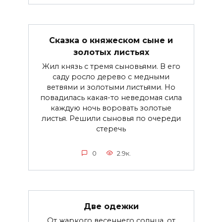
Сказка о княжеском сыне и
золотых листьях
Жил князь с тремя сыновьями. В его
саду росло дерево с медными
ветвями и золотыми листьями. Но
повадилась какая-то неведомая сила
каждую ночь воровать золотые
листья. Решили сыновья по очереди
стеречь
0
2.9к.
Две одежки
От жаркого весеннего солнца, от