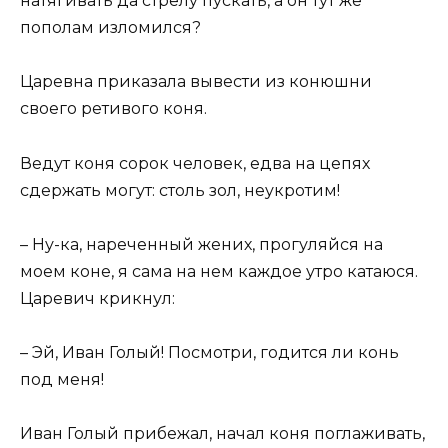
натягивать да стрелу пускать, а он тут же
пополам изломился?
Царевна приказала вывести из конюшни
своего ретивого коня.
Ведут коня сорок человек, едва на цепях
сдержать могут: столь зол, неукротим!
– Ну-ка, нареченный жених, прогуляйся на
моем коне, я сама на нем каждое утро катаюся.
Царевич крикнул:
– Эй, Иван Голый! Посмотри, годится ли конь
под меня!
Иван Голый прибежал, начал коня поглаживать,