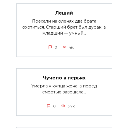
Леший
Поехали на оленях два брата
охотиться. Старший брат был дурак, а
младший — умный...
0
4к.
Чучело в перьях
Умерла у купца жена, а перед
смертью завещала...
0
3.7к.