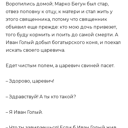
Воротились домой; Марко Бегун был стар,
отвез поповну к отцу, к матери и стал жить у
этого священника, потому что священник
объявил еще прежде: кто мою дочь привезет,
того буду кормить и поить до самой смерти. А
Иван Голый добыл богатырского коня, и поехал
искать своего царевича.
Едет чистым полем, а царевич свиней пасет.
– Здорово, царевич!
– Здравствуй! А ты кто такой?
– Я Иван Голый.
– Что ты завираешься! Если б Иван Голый жив