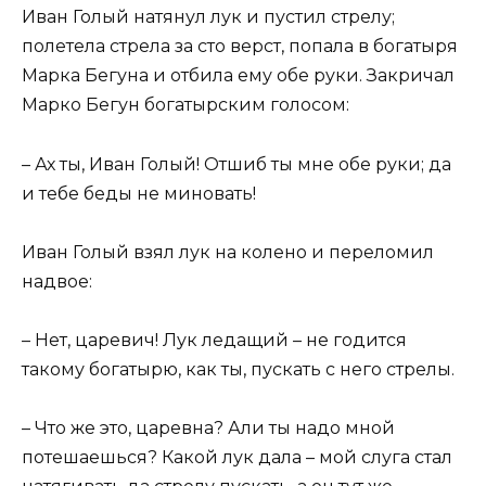
Иван Голый натянул лук и пустил стрелу;
полетела стрела за сто верст, попала в богатыря
Марка Бегуна и отбила ему обе руки. Закричал
Марко Бегун богатырским голосом:
– Ах ты, Иван Голый! Отшиб ты мне обе руки; да
и тебе беды не миновать!
Иван Голый взял лук на колено и переломил
надвое:
– Нет, царевич! Лук ледащий – не годится
такому богатырю, как ты, пускать с него стрелы.
– Что же это, царевна? Али ты надо мной
потешаешься? Какой лук дала – мой слуга стал