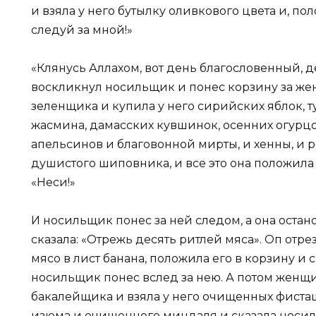
и взяла у него бутылку оливкового цвета и, пол
следуй за мной!»
«Клянусь Аллахом, вот день благословенный, д
воскликнул носильщик и понес корзину за жен
зеленщика и купила у него сирийских яблок, 
жасмина, дамасских кувшинок, осенних огурцо
апельсинов и благовонной мирты, и хенны, и р
душистого шиповника, и все это она положила
«Неси!»
И носильщик понес за ней следом, а она остан
сказала: «Отрежь десять ритлей мяса». Оп отрез
мясо в лист банана, положила его в корзину и 
носильщик понес вслед за нею. А потом женщи
бакалейщика и взяла у него очищенных фисташе
изюма и очищенного миндаля и сказала носиль