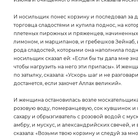
И носильщик понес корзину и последовал за д
торговца сладостями и купила поднос, на котор
плетеных пирожных и пряженцев, начиненных 
лимоном, и марципанов, и гребешков Зейнаб, и
рода сладостей, которыми она наполнила подно
носильщик сказал ей: «Если бы ты дала мне зна
чтобы нагрузить на него эти припасы». И женщ
по затылку, сказала: «Ускорь шаг и не разговар
достанется, если захочет Аллах великий».
И женщина остановилась возле москательщика и
розовую воду, померанцевую, сок кувшинок и 
сахару и обрызгиватель с розовой водой с муск
амбру, и мускус, и александрийских свечей, и 
сказала: «Возьми твою корзину и следуй за мн