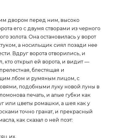
им двором перед ним, высоко
рота его с двумя створами из черного
о золота. Она остановилась у ворот
 стуком, а носильщик сиял позади нее
сти. Вдруг ворота отворились, и
, кто открыл ей ворота, и видит —
 прелестная, блестящая и
ющим лбом и румяным лицом, с
ровями, подобными луку новой луны в
ломонова печать, и алые губки как
г или цветы ромашки, а шея как у
осками точно гранат, и прекрасный
сла, как сказал о ней поэт:
яц их,