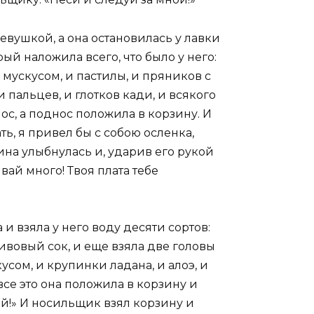
евушкой, а она остановилась у лавки
ый наложила всего, что было у него:
мускусом, и пастилы, и пряников с
 пальцев, и глотков кади, и всякого
с, а поднос положила в корзину. И
ть, я привел бы с собою осленка,
ина улыбнулась и, ударив его рукой
ивай много! Твоя плата тебе
 взяла у него воду десяти сортов:
ивовый сок, и еще взяла две головы
усом, и крупинки ладана, и алоэ, и
все это она положила в корзину и
ой!» И носильщик взял корзину и