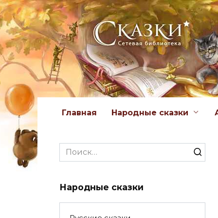
Перейти
к
содержанию
Главная
Народные сказки
Search
for:
Народные сказки
Русские сказки