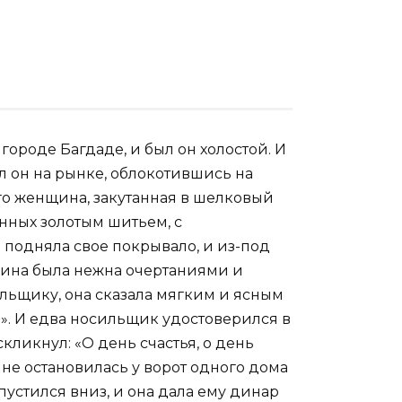
городе Багдаде, и был он холостой. И
ял он на рынке, облокотившись на
его женщина, закутанная в шелковый
енных золотым шитьем, с
 подняла свое покрывало, и из-под
нщина была нежна очертаниями и
ильщику, она сказала мягким и ясным
й». И едва носильщик удостоверился в
кликнул: «О день счастья, о день
не остановилась у ворот одного дома
спустился вниз, и она дала ему динар