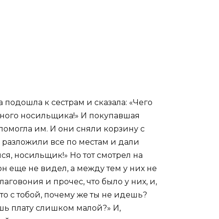
 подошла к сестрам и сказала: «Чего
едного носильщика!» И покупавшая
помогла им. И они сняли корзину с
и разложили все по местам и дали
я, носильщик!» Но тот смотрел на
н еще не видел, а между тем у них не
аговония и прочес, что было у них, и,
о с тобой, почему же ты не идешь?
шь плату слишком малой?» И,