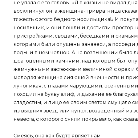
не упала с его головы. «Я в жизни не видал дня
воскликнул он, а женщина-привратница сказа
тяжесть с этого бедного носильщика!» И покуп
носильщик, и они пошли и достигли просторно
пристройками, сводами, беседками и скамьям
которыми были опущены занавеси, а посреди
воды, и в нем челнок. А на возвышении было
драгоценными камнями, над которым был опуще
жемчужными застежками величиной с орех и бо
молодая женщина сияющей внешности и прият
луноликая, с глазами чарующими, осененными 
походил на букву алиф, и дыхание ее благоуха
сладостны, и лицо ее своим светом смущало с
из вышних звезд или купол, возведенный из з
невеста, с которого сняли покрывало, как сказал
Смеясь, она как будто являет нам