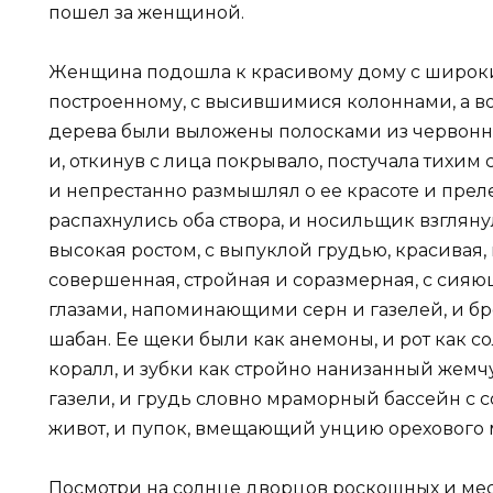
пошел за женщиной.
Женщина подошла к красивому дому с широк
построенному, с высившимися колоннами, а во
дерева были выложены полосками из червонног
и, откинув с лица покрывало, постучала тихим
и непрестанно размышлял о ее красоте и преле
распахнулись оба створа, и носильщик взглянул
высокая ростом, с выпуклой грудью, красивая,
совершенная, стройная и соразмерная, с сия
глазами, напоминающими серн и газелей, и б
шабан. Ее щеки были как анемоны, и рот как со
коралл, и зубки как стройно нанизанный жемчу
газели, и грудь словно мраморный бассейн с с
живот, и пупок, вмещающий унцию орехового ма
Посмотри на солнце дворцов роскошных и мес