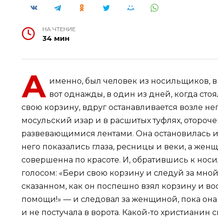
НА ЧТЕНИЕ
34 мин
А
именно, был человек из носильщиков, в 
вот однажды, в один из дней, когда сто
свою корзину, вдруг останавливается возле н
мосульский изар и в расшитых туфлях, отороч
развевающимися лентами. Она остановилась и
него показались глаза, ресницы и веки, а же
совершенна по красоте. И, обратившись к нос
голосом: «Бери свою корзину и следуй за мно
сказанном, как он поспешно взял корзину и вос
помощи!» — и следовал за женщиной, пока она 
и не постучала в ворота. Какой-то христианин 