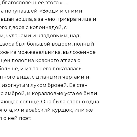
, благословеннее этого!» —
ла покупавшей: «Входи и сними
авшая вошла, а за нею привратница и
го двора с колоннадой, с
и, чуланами и кладовыми, над
 двора был большой водоем, полный
 ложе из можжевельника, выложенное
н полог из красного атласа с
льше, и из-за него показалась
ного вида, с дивными чертами и
изогнутым луком бровей. Ее стан
ло амброй, и коралловые уста ее были
ияющее солнце. Она была словно одна
олота, или арабский курдюк, или же
 о ней поэт: