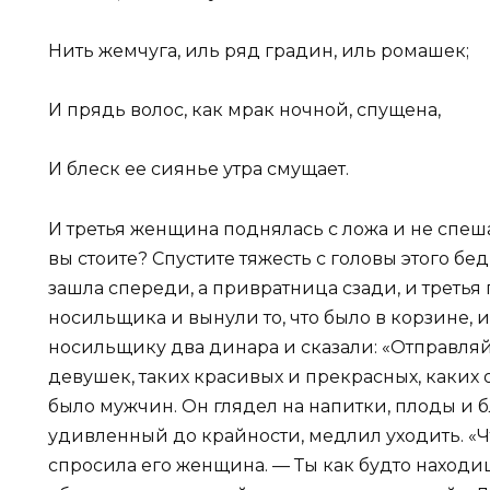
Нить жемчуга, иль ряд градин, иль ромашек;
И прядь волос, как мрак ночной, спущена,
И блеск ее сиянье утра смущает.
И третья женщина поднялась с ложа и не спеша
вы стоите? Спустите тяжесть с головы этого б
зашла спереди, а привратница сзади, и третья 
носильщика и вынули то, что было в корзине, 
носильщику два динара и сказали: «Отправляйс
девушек, таких красивых и прекрасных, каких о
было мужчин. Он глядел на напитки, плоды и бл
удивленный до крайности, медлил уходить. «Чт
спросила его женщина. — Ты как будто находи