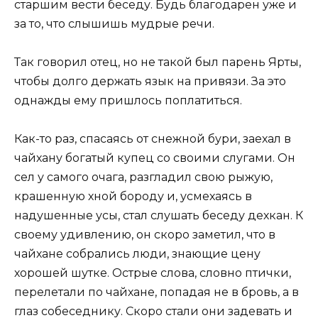
старшим вести беседу. Будь благодарен уже и
за то, что слышишь мудрые речи.
Так говорил отец, но не такой был парень Ярты,
чтобы долго держать язык на привязи. За это
однажды ему пришлось поплатиться.
Как-то раз, спасаясь от снежной бури, заехал в
чайхану богатый купец со своими слугами. Он
сел у самого очага, разгладил свою рыжую,
крашенную хной бороду и, усмехаясь в
надушенные усы, стал слушать беседу дехкан. К
своему удивлению, он скоро заметил, что в
чайхане собрались люди, знающие цену
хорошей шутке. Острые слова, словно птички,
перелетали по чайхане, попадая не в бровь, а в
глаз собеседнику. Скоро стали они задевать и