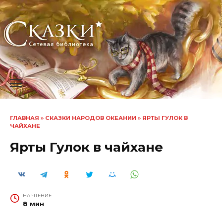
Перейти
к
содержанию
ГЛАВНАЯ
»
СКАЗКИ НАРОДОВ ОКЕАНИИ
»
ЯРТЫ ГУЛОК В
ЧАЙХАНЕ
Ярты Гулок в чайхане
НА ЧТЕНИЕ
8 мин