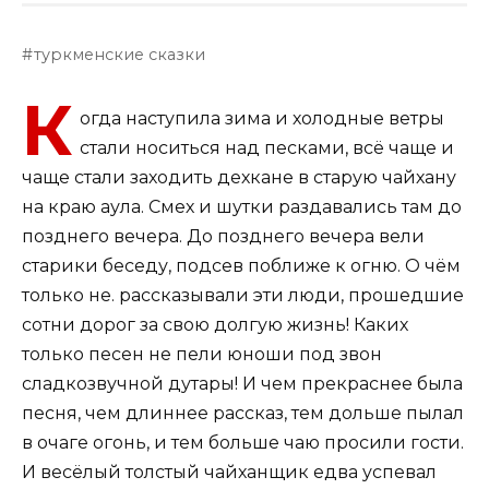
туркменские сказки
К
огда наступила зима и холодные ветры
стали носиться над песками, всё чаще и
чаще стали заходить дехкане в старую чайхану
на краю аула. Смех и шутки раздавались там до
позднего вечера. До позднего вечера вели
старики беседу, подсев поближе к огню. О чём
только не. рассказывали эти люди, прошедшие
сотни дорог за свою долгую жизнь! Каких
только песен не пели юноши под звон
сладкозвучной дутары! И чем прекраснее была
песня, чем длиннее рассказ, тем дольше пылал
в очаге огонь, и тем больше чаю просили гости.
И весёлый толстый чайханщик едва успевал