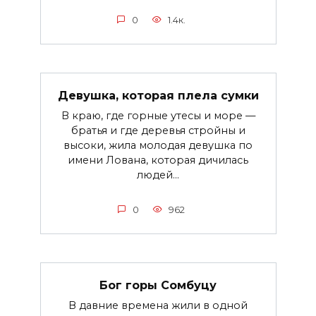
0
1.4к.
Девушка, которая плела сумки
B краю, где горные утесы и море —
братья и где деревья стройны и
высоки, жила молодая девушка по
имени Лована, которая дичилась
людей...
0
962
Бог горы Сомбуцу
В давние времена жили в одной