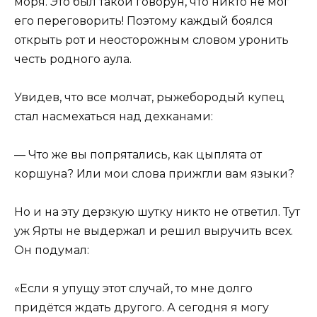
моря. Это был такой говорун, что никто не мог
его переговорить! Поэтому каждый боялся
открыть рот и неосторожным словом уронить
честь родного аула.
Увидев, что все молчат, рыжебородый купец
стал насмехаться над дехканами:
— Что же вы попрятались, как цыплята от
коршуна? Или мои слова прижгли вам языки?
Но и на эту дерзкую шутку никто не ответил. Тут
уж Ярты не выдержал и решил выручить всех.
Он подумал:
«Если я упущу этот случай, то мне долго
придётся ждать другого. А сегодня я могу