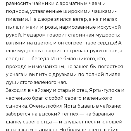
разносить чайники с ароматным чаем и
подносы, уставленные широкими чашками-
пиалами. На дворе злился ветер, а на пиалах
пылали маки и розы, нарисованные искусной
рукой. Недаром говорит старинная мудрость:
взгляни на цветок, и он согреет твоё сердце! А
ещё мудрость говорит: согревает руки огонь, а
сердце — беседа. И не было никого, кто,
проходя мимо чайханы, не зашёл бы погреться
у очага и выпить с друзьями по полной пиале
душистого зелёного чая.
Заходил в чайхану и старый отец Ярты-гулока и
частенько брал с собой своего маленького
сыночка. Очень любил Ярты бывать в чайхане:
заберётся на высокий телпех — на баранью
шапку своего отца — и слушает песни юношей
и рассказы стариков. Но больше всего любил