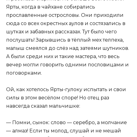
Ярты, когда в чайхане собирались
прославленные острословы. Они приходили
сюда со всех окрестных аулов и состязались в
шутках и забавных рассказах. Тут было чего
послушать! Зарывшись в тёплый мех телпеха,
малыш смеялся до слёз над затеями шутников.
А были среди них и такие мастера, что весь
вечер могли говорить одними пословицами и
поговорками.
Ой, как хотелось Ярты-гулоку испытать и свои
силы в этом весёлом споре! Но отец раз
навсегда сказал мальчишке:
— Помни, сынок: слово — серебро, а молчание
— алмаз! Если ты молод, слушай и не мешай