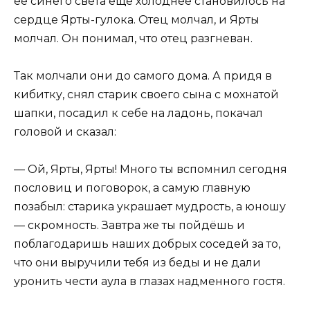
её синего света ещё холоднее становилось на
сердце Ярты-гулока. Отец молчал, и Ярты
молчал. Он понимал, что отец разгневан.
Так молчали они до самого дома. А придя в
кибитку, снял старик своего сына с мохнатой
шапки, посадил к себе на ладонь, покачал
головой и сказал:
— Ой, Ярты, Ярты! Много ты вспомнил сегодня
пословиц и поговорок, а самую главную
позабыл: старика украшает мудрость, а юношу
— скромность. Завтра же ты пойдёшь и
поблагодаришь наших добрых соседей за то,
что они выручили тебя из беды и не дали
уронить чести аула в глазах надменного гостя.