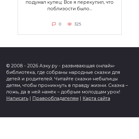
подумал купец: Все я перекупил, что
поблизости было...
0
325
© 2008 - 2026 Азку.ру - развивающая онлайн-
библиотека, где собраны народные сказки для
детей и родителей. Читайте сказки-небылицы
детям, чтобы проникнуть в правду жизни. Сказка –
ложь, да в ней намёк – добрым молодцам урок!
Написать
|
Правообладателям
|
Карта сайта