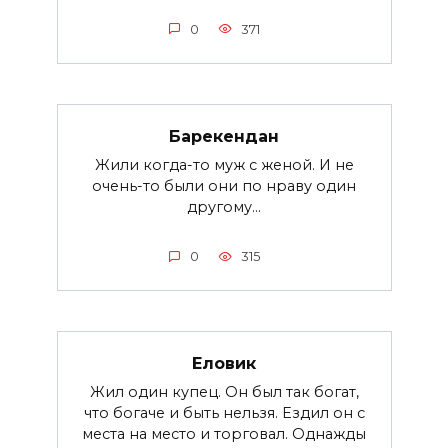
0
371
Барекендан
Жили когда-то муж с женой. И не
очень-то были они по нраву один
другому...
0
315
Еловик
Жил один купец. Он был так богат,
что богаче и быть нельзя. Ездил он с
места на место и торговал. Однажды