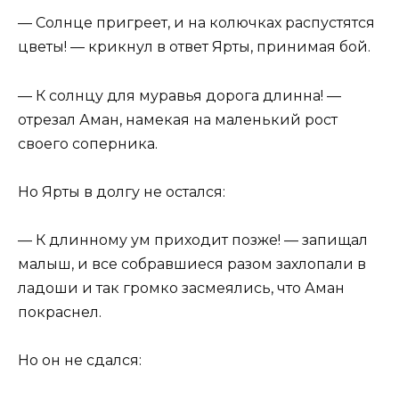
— Солнце пригреет, и на колючках распустятся
цветы! — крикнул в ответ Ярты, принимая бой.
— К солнцу для муравья дорога длинна! —
отрезал Аман, намекая на маленький рост
своего соперника.
Но Ярты в долгу не остался:
— К длинному ум приходит позже! — запищал
малыш, и все собравшиеся разом захлопали в
ладоши и так громко засмеялись, что Аман
покраснел.
Но он не сдался: