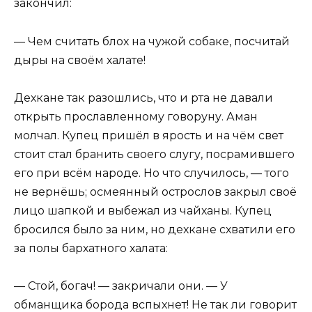
закончил:
— Чем считать блох на чужой собаке, посчитай
дыры на своём халате!
Дехкане так разошлись, что и рта не давали
открыть прославленному говоруну. Аман
молчал. Купец пришёл в ярость и на чём свет
стоит стал бранить своего слугу, посрамившего
его при всём народе. Но что случилось, — того
не вернёшь; осмеянный острослов закрыл своё
лицо шапкой и выбежал из чайханы. Купец
бросился было за ним, но дехкане схватили его
за полы бархатного халата:
— Стой, богач! — закричали они. — У
обманщика борода вспыхнет! Не так ли говорит