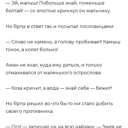
— Эй, малыш! Побольше знай, поменьше
болтай! — со злостью крикнул он мальчику.
Но Ярты в ответ так и посыпал пословицами:
— Слово не камень, а голову пробивает! Камыш
тонок, а колет больно!
Аман не знал, куда ему деться, и только
отмахивался от маленького острослова:
— Коза кричит, а вода — знай себе — бежит!
Но Ярты решил во что бы то ни стало добить
своего противника:
— Ого! — запищал он на всю чайхану. — Змея не