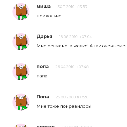
миша
30.11.2010 в 13:53
прикольно
Дарья
16.08.2010 в 07:04
Мне осьминога жалко! А так очень сме
попа
26.04.2010 в 07:48
папа
Попа
25.08.2009 в 17:26
Мне тоже понравилось!
просто