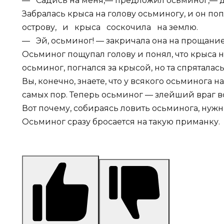
— Садись на меня,— предложил осьминог,— до
Забралась крыса на голову осьминогу, и он
острову, и крыса соскочила на землю.
— Эй, осьминог! — закричала она на прощание.—
Осьминог пощупал голову и понял, что крыса н
осьминог, погнался за крысой, но та спряталась
Вы, конечно, знаете, что у всякого осьминога н
самых пор. Теперь осьминог — злейший враг в
Вот почему, собираясь ловить осьминога, нужн
Осьминог сразу бросается на такую приманку.