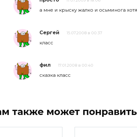
17.07.2009 в 18:06
а мне и крыску жалко и осьминога хотя
Сергей
15.07.2008 в 00:37
класс
фил
17.01.2008 в 00:40
сказка класс
ам также может понравить