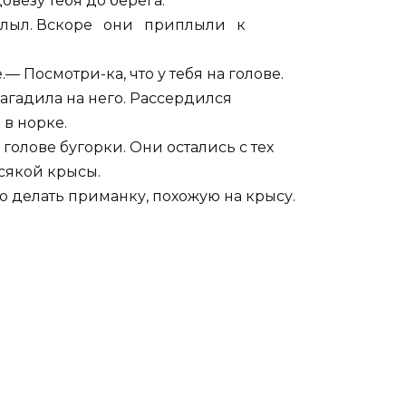
везу тебя до берега.
 поплыл. Вскоре они приплыли к
 Посмотри-ка, что у тебя на голове.
агадила на него. Рассердился
 в норке.
а голове бугорки. Они остались с тех
сякой крысы.
о делать приманку, похожую на крысу.