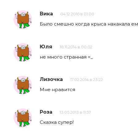
Вика
04.12.2016 в 01:00
Было смешно когда крыса накакала ему
Юля
18.11.2014 в 00:02
не много странная =_
Лизочка
17.02.2014 в 23:22
Мне нравится
Роза
13.05.2013 в 11:57
Сказка супер!