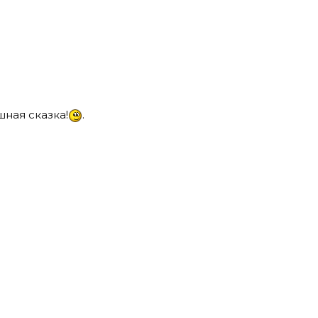
шная сказка!
.