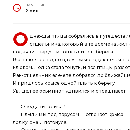
НА ЧТЕНИЕ
2 мин
О
днажды птицы собрались в путешествие 
отшельника, который в те времена жил
подняли парус и отплыли от берега.
Все шло хорошо, но вдруг зимородок нечаянн
клювом. Лодка стала тонуть, и все птицы разле
Рак-отшельник еле-еле добрался до ближайшего
И пришлось крысе одной плыть к берегу.
Увидел ее осьминог, удивился и спрашивает:
— Откуда ты, крыса?
— Плыли мы под парусом,— отвечает крыса,
лодку, она и потонула.