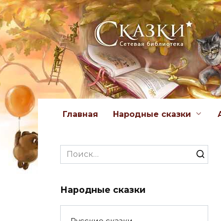
Перейти
к
содержанию
Главная
Народные сказки
Search
for:
Народные сказки
Русские сказки