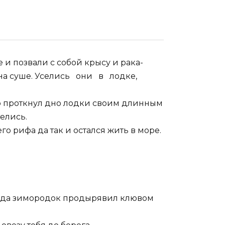
и позвали с собой крысу и рака-
 на суше. Уселись они в лодке,
о проткнул дно лодки своим длинным
телись.
 рифа да так и остался жить в море.
— да зимородок продырявил клювом