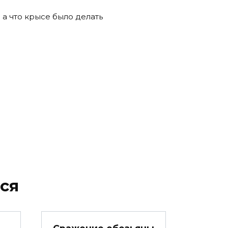
 а что крысе было делать
ся
Сражение обезьяны