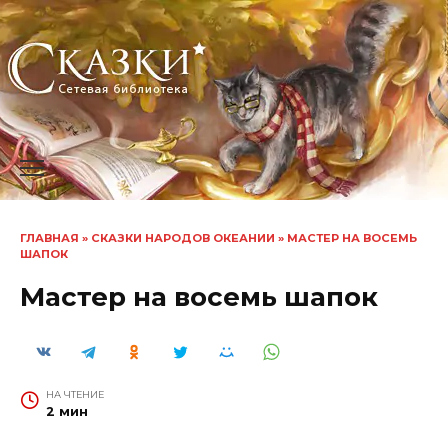
Перейти
к
содержанию
ГЛАВНАЯ
»
СКАЗКИ НАРОДОВ ОКЕАНИИ
»
МАСТЕР НА ВОСЕМЬ
ШАПОК
Мастер на восемь шапок
НА ЧТЕНИЕ
2 мин