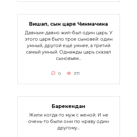
Вишап, сын царя Чинмачина
Давным-давно жил-был один царь. У
этого царя было трое сыновей: один
умный, другой ещё умнее, а третий
самый умный. Однажды царь сказал
сыновьям...
0
371
Барекендан
Жили когда-то муж с женой. И не
очень-то были они по нраву один
другому...