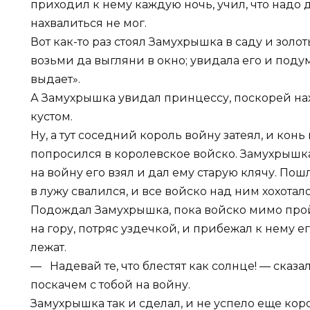
приходил к нему каждую ночь, учил, что надо д
нахвалиться не мог.
Вот как-то раз стоял Замухрышка в саду и золо
возьми да выгляни в окно; увидала его и подума
выдает».
А Замухрышка увидал принцессу, поскорей на
кустом.
Ну, а тут соседний король войну затеял, и кон
попросился в королевское войско. Замухрышка 
на войну его взял и дал ему старую клячу. Пош
в лужу свалился, и все войско над ним хохотало
Подождал Замухрышка, пока войско мимо пройд
на гору, потряс уздечкой, и прибежал к нему е
лежат.
— Надевай те, что блестят как солнце! — сказа
поскачем с тобой на войну.
Замухрышка так и сделал, и не успело еще кор