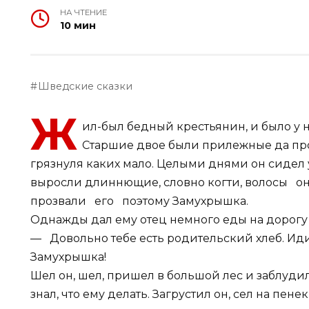
НА ЧТЕНИЕ
10 мин
Шведские сказки
Ж
ил-был бедный крестьянин, и было у н
Старшие двое были прилежные да пр
грязнуля каких мало. Целыми днями он сидел у 
выросли длиннющие, словно когти, волосы 
прозвали его поэтому Замухрышка.
Однажды дал ему отец немного еды на дорогу 
— Довольно тебе есть родительский хлеб. Иди-
Замухрышка!
Шел он, шел, пришел в большой лес и заблудилс
знал, что ему делать. Загрустил он, сел на пене