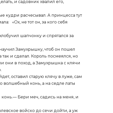
елать, и садовник хвалил его,
тые кудри расчесывал. А принцесса тут
ла: «Ох, не тот он, за кого себя
хлобучил шапчонку и спрятался за
ь научил Замухрышку, чтоб он пошел
так и сделал. Король посмеялся, но
ли они в поход, а Замухрышка с клячи
.
ет, оставил старую клячу в луже, сам
го волшебный конь, а на седле латы
л конь.— Бери меч, садись на меня, и
олевское войско до сечи дойти, а уж