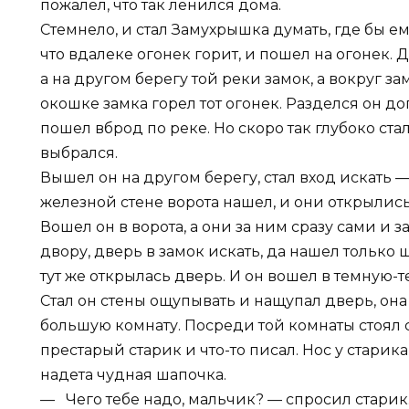
пожалел, что так ленился дома.
Стемнело, и стал Замухрышка думать, где бы ем
что вдалеке огонек горит, и пошел на огонек. 
а на другом берегу той реки замок, а вокруг з
окошке замка горел тот огонек. Разделся он до
пошел вброд по реке. Но скоро так глубоко стало
выбрался.
Вышел он на другом берегу, стал вход искать — 
железной стене ворота нашел, и они открылись
Вошел он в ворота, а они за ним сразу сами и з
двору, дверь в замок искать, да нашел только ще
тут же открылась дверь. И он вошел в темную-
Стал он стены ощупывать и нащупал дверь, она 
большую комнату. Посреди той комнаты стоял ст
престарый старик и что-то писал. Нос у стари
надета чудная шапочка.
— Чего тебе надо, мальчик? — спросил старик