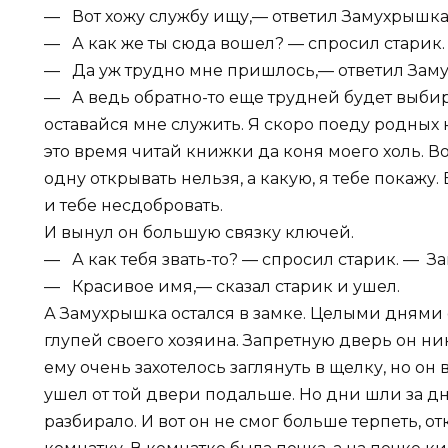
— Вот хожу службу ищу,— ответил Замухрышка
— А как же ты сюда вошел? — спросил старик.
— Да уж трудно мне пришлось,— ответил Зам
— А ведь обратно-то еще трудней будет выбира
оставайся мне служить. Я скоро поеду родных н
это время читай книжки да коня моего холь. Во
одну открывать нельзя, а какую, я тебе покажу.
и тебе несдобровать.
И вынул он большую связку ключей.
— А как тебя звать-то? — спросил старик. — З
— Красивое имя,— сказал старик и ушел.
А Замухрышка остался в замке. Целыми днями 
глупей своего хозяина. Запретную дверь он ни
ему очень захотелось заглянуть в щелку, но он 
ушел от той двери подальше. Но дни шли за д
разбирало. И вот он не смог больше терпеть, 