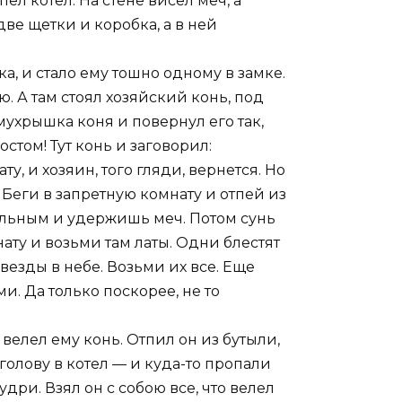
пел котел. На стене висел меч, а
ве щетки и коробка, а в ней
а, и стало ему тошно одному в замке.
. А там стоял хозяйский конь, под
мухрышка коня и повернул его так,
стом! Тут конь и заговорил:
у, и хозяин, того гляди, вернется. Но
. Беги в запретную комнату и отпей из
сильным и удержишь меч. Потом сунь
ату и возьми там латы. Одни блестят
звезды в небе. Возьми их все. Еще
и. Да только поскорее, не то
велел ему конь. Отпил он из бутыли,
 голову в котел — и куда-то пропали
дри. Взял он с собою все, что велел