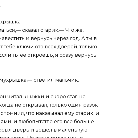
.
ухрышка.
ться,— сказал старик.— Что же,
авестить и вернусь через год. А ты в
т тебе ключи ото всех дверей, только
 Если ты ее откроешь, я сразу вернусь
амухрышка,— ответил мальчик.
он читал книжки и скоро стал не
когда не открывал, только один разок
вспомнил, что наказывал ему старик, и
нями, и любопытство его все больше
открыл дверь и вошел в маленькую