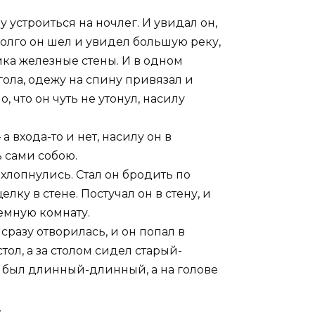
у устроиться на ночлег. И увидал он,
Долго он шел и увидел большую реку,
амка железные стены. И в одном
гола, одежу на спину привязал и
, что он чуть не утонул, насилу
а входа-то и нет, насилу он в
 сами собою.
ахлопнулись. Стал он бродить по
лку в стене. Постучал он в стену, и
темную комнату.
сразу отворилась, и он попал в
ол, а за столом сидел старый-
ка был длинный-длинный, а на голове
.