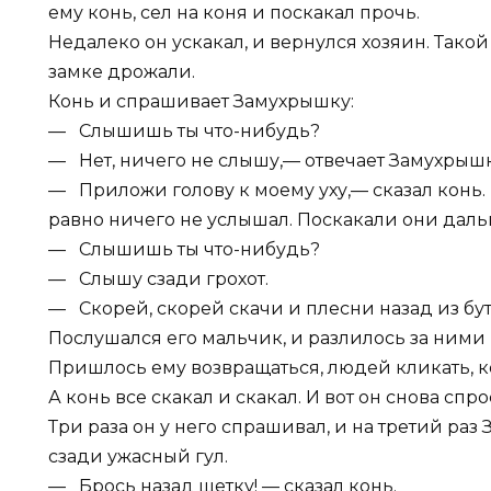
ему конь, сел на коня и поскакал прочь.
Недалеко он ускакал, и вернулся хозяин. Такой з
замке дрожали.
Конь и спрашивает Замухрышку:
— Слышишь ты что-нибудь?
— Нет, ничего не слышу,— отвечает Замухрышк
— Приложи голову к моему уху,— сказал конь. 
равно ничего не услышал. Поскакали они дальш
— Слышишь ты что-нибудь?
— Слышу сзади грохот.
— Скорей, скорей скачи и плесни назад из бут
Послушался его мальчик, и разлилось за ними 
Пришлось ему возвращаться, людей кликать, к
А конь все скакал и скакал. И вот он снова спро
Три раза он у него спрашивал, и на третий раз
сзади ужасный гул.
— Брось назад щетку! — сказал конь.