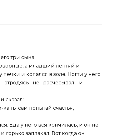
его три сына.
оворные, а младший лентяй и
печки и копался в золе. Ногти у него
он отродясь не расчесывал, и
и сказал:
ка ты сам попытай счастья,
я. Еда у него вся кончилась, и он не
к и горько заплакал. Вот когда он