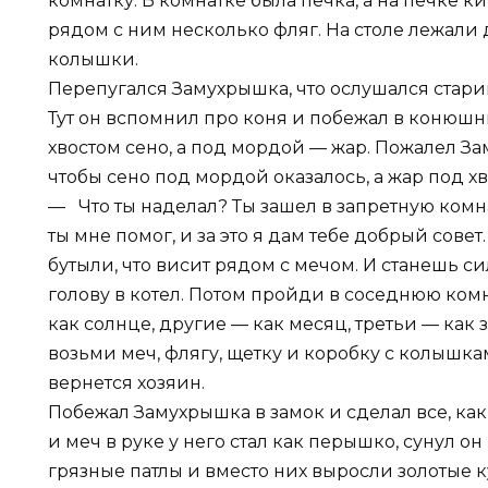
комнатку. В комнатке была печка, а на печке ки
рядом с ним несколько фляг. На столе лежали д
колышки.
Перепугался Замухрышка, что ослушался старик
Тут он вспомнил про коня и побежал в конюшню
хвостом сено, а под мордой — жар. Пожалел За
чтобы сено под мордой оказалось, а жар под хво
— Что ты наделал? Ты зашел в запретную комнат
ты мне помог, и за это я дам тебе добрый совет
бутыли, что висит рядом с мечом. И станешь 
голову в котел. Потом пройди в соседнюю комн
как солнце, другие — как месяц, третьи — как 
возьми меч, флягу, щетку и коробку с колышкам
вернется хозяин.
Побежал Замухрышка в замок и сделал все, как 
и меч в руке у него стал как перышко, сунул он
грязные патлы и вместо них выросли золотые ку