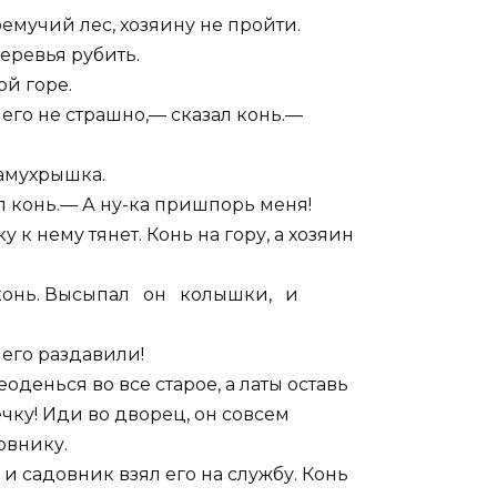
емучий лес, хозяину не пройти.
еревья рубить.
ой горе.
чего не страшно,— сказал конь.—
Замухрышка.
л конь.— А ну-ка пришпорь меня!
к нему тянет. Конь на гору, а хозяин
 конь. Высыпал он колышки, и
 его раздавили!
денься во все старое, а латы оставь
ечку! Иди во дворец, он совсем
овнику.
и садовник взял его на службу. Конь