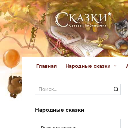
Перейти
к
содержанию
Главная
Народные сказки
Search
for:
Народные сказки
Русские сказки