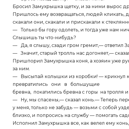
Бросил Замухрышка щетку, и за ними вырос др
Пришлось ему возвращаться, людей кликать, д
скакали они, скакали и прискакали к стеклянн
— Только бы гору одолеть, и тогда уже нам ни
Слышишь ты что-нибудь?
— Да, я слышу, сзади гром гремит,— ответил 
— Значит, старый тролль нас догоняет,— сказа
Пришпорил Замухрышка коня, а хозяин уже руку 
за ним.
— Высыпай колышки из коробки! — крикнул
превратились они в большущие
бревна, покатились бревна с горы на тролля и
— Ну, мы спасены,— сказал конь.— Теперь перео
у меня, только не забудь — возьми с собой узд
близко, и попросись на службу — помогать сад
Исполнил Замухрышка все, как велел ему конь, 