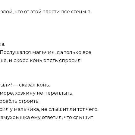
лой, что от этой злости все стены в
а.
Послушался мальчик, да только все
е, и скоро конь опять спросил:
ыли! — сказал конь.
море, хозяину не переплыть.
орабль строить.
сил у мальчика, не слышит ли тот чего.
 Замухрышка ему ответил, что слышит