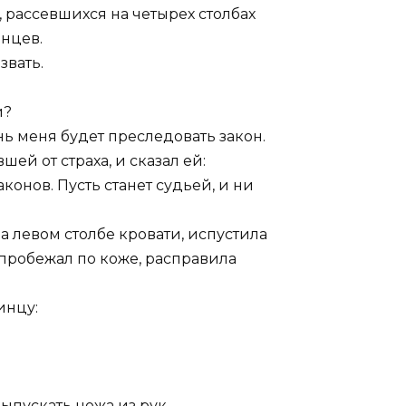
, рассевшихся на четырех столбах
инцев.
звать.
и?
нь меня будет преследовать закон.
ей от страха, и сказал ей:
онов. Пусть станет судьей, и ни
на левом столбе кровати, испустила
 пробежал по коже, расправила
инцу:
ыпускать ножа из рук.