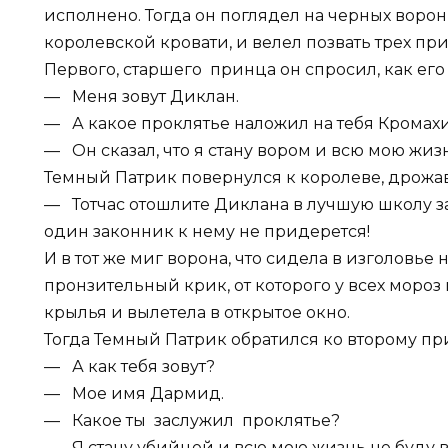
исполнено. Тогда он поглядел на черных ворон
королевской кровати, и велел позвать трех пр
Первого, старшего принца он спросил, как его 
— Меня зовут Диклан.
— А какое проклятье наложил на тебя Кромах
— Он сказал, что я стану вором и всю мою жиз
Темный Патрик повернулся к королеве, дрожавш
— Тотчас отошлите Диклана в лучшую школу зак
один законник к нему не придерется!
И в тот же миг ворона, что сидела в изголовье 
пронзительный крик, от которого у всех мороз
крылья и вылетела в открытое окно.
Тогда Темный Патрик обратился ко второму пр
— А как тебя зовут?
— Мое имя Дармид.
— Какое ты заслужил проклятье?
— Я стану убийцей и всю мою жизнь не буду в