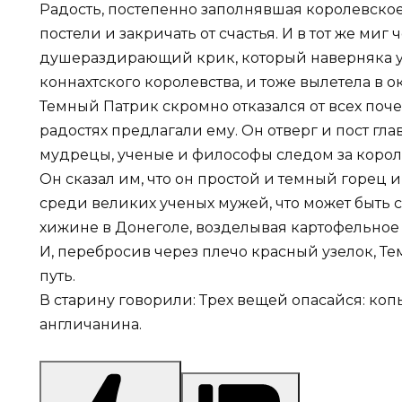
Радость, постепенно заполнявшая королевское 
постели и закричать от счастья. И в тот же миг
душераздирающий крик, который наверняка уж
коннахтского королевства, и тоже вылетела в о
Темный Патрик скромно отказался от всех поче
радостях предлагали ему. Он отверг и пост гла
мудрецы, ученые и философы следом за корол
Он сказал им, что он простой и темный горец и
среди великих ученых мужей, что может быть с
хижине в Донеголе, возделывая картофельное 
И, перебросив через плечо красный узелок, Т
путь.
В старину говорили: Трех вещей опасайся: коп
англичанина.