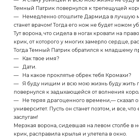
Темный Патрик повернулся к трепещущей коро
— Немедленно отошлите Дармида в лучшую м
станет врачом! Тогда его нож не будет ножом у
Тут ворона, что сидела в ногах кровати на пра
крик, от которого у многих замерло сердце, ра
Тогда Темный Патрик обратился к младшему п
— Как твое имя?
— Дати.
— На какое проклятье обрек тебя Кромахи?
— Я буду нищим и всю мою жизнь буду жить 
повернулся к задыхающейся от волнения коро
— Не теряя драгоценного времени,— сказал о
университет. Пусть он станет поэтом, и все, что
заслугам!
Мерзкая ворона, сидевшая на левом столбе в 
крик, расправила крылья и улетела в окно.