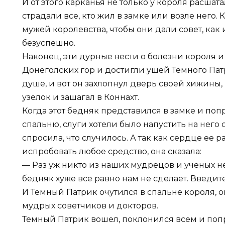
И от этого карканья не только у короля расшат
страдали все, кто жил в замке или возле него.
мужей королевства, чтобы они дали совет, как 
безуспешно.
Наконец, эти дурные вести о болезни короля 
Донеголских гор и достигли ушей Темного Патр
душе, и вот он захлопнул дверь своей хижины
узелок и зашагал в Коннахт.
Когда этот бедняк представился в замке и поп
спальню, слуги хотели было напустить на него
спросила, что случилось. А так как сердце ее р
испробовать любое средство, она сказала:
— Раз уж никто из наших мудрецов и ученых не
бедняк хуже все равно нам не сделает. Введите 
И Темный Патрик очутился в спальне короля, 
мудрых советчиков и докторов.
Темный Патрик вошел, поклонился всем и попр