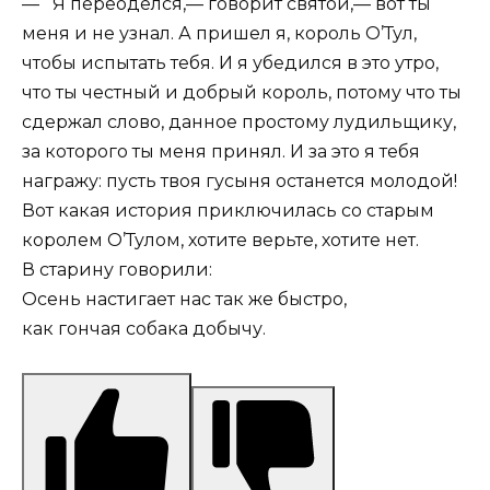
— Я переоделся,— говорит святой,— вот ты
меня и не узнал. А пришел я, король О’Тул,
чтобы испытать тебя. И я убедился в это утро,
что ты честный и добрый король, потому что ты
сдержал слово, данное простому лудильщику,
за которого ты меня принял. И за это я тебя
награжу: пусть твоя гусыня останется молодой!
Вот какая история приключилась со старым
королем О’Тулом, хотите верьте, хотите нет.
В старину говорили:
Осень настигает нас так же быстро,
как гончая собака добычу.