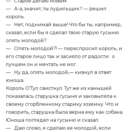
— Старое делаю новым.
— А-а, значит, ты лудильщик? — решил
король.
— Нет, поднимай выше! Что бы ты, например,
сказал, если бы я сделал твою старую гусыню
опять молодой?
— Опять молодой?! — переспросил король, и
его старое лицо так и засияло от радости: о
лучшем он и мечтать не мог.
— Ну да, опять молодой,— кивнул в ответ
юноша.
Король О’Тул свистнул. Тут же из камышей
показалась старушка гусыня и заковыляла к
своему сгорбленному старику хозяину. Что и
говорить, старушка была верна ему как собака.
Юноша поглядел на гусыню и сказал:
— Даю слово, я сделаю ее молодой, если