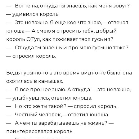
— Вот те на, откуда ты знаешь, как меня зовут?
— удивился король.
— Это неважно. Я еще кое-что знаю,— отвечал
юноша.— А смею я спросить тебя, добрый
король О’Тул, как поживает твоя гусыня?
— Откуда ты знаешь и про мою гусыню тоже?
— спросил король.
Ведь гусыню-то в это время видно не было: она
охотилась в камышах.
— Я все про нее знаю. А откуда — это неважно,
— улыбнувшись, ответил юноша.
— Но кто же ты такой? — спросил король.
— Честный человек,— ответил юноша.
— А чем ты зарабатываешь на жизнь? —
поинтересовался король.