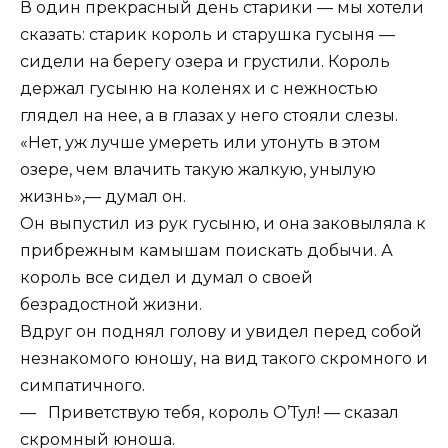
В один прекрасный день старики — мы хотели
сказать: старик король и старушка гусыня —
сидели на берегу озера и грустили. Король
держал гусыню на коленях и с нежностью
глядел на нее, а в глазах у него стояли слезы.
«Нет, уж лучше умереть или утонуть в этом
озере, чем влачить такую жалкую, унылую
жизнь»,— думал он.
Он выпустил из рук гусыню, и она заковыляла к
прибрежным камышам поискать добычи. А
король все сидел и думал о своей
безрадостной жизни.
Вдруг он поднял голову и увидел перед собой
незнакомого юношу, на вид такого скромного и
симпатичного.
— Приветствую тебя, король О’Тул! — сказал
скромный юноша.