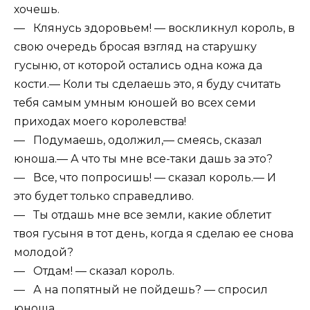
хочешь.
— Клянусь здоровьем! — воскликнул король, в
свою очередь бросая взгляд на старушку
гусыню, от которой остались одна кожа да
кости.— Коли ты сделаешь это, я буду считать
тебя самым умным юношей во всех семи
приходах моего королевства!
— Подумаешь, одолжил,— смеясь, сказал
юноша.— А что ты мне все-таки дашь за это?
— Все, что попросишь! — сказал король.— И
это будет только справедливо.
— Ты отдашь мне все земли, какие облетит
твоя гусыня в тот день, когда я сделаю ее снова
молодой?
— Отдам! — сказал король.
— А на попятный не пойдешь? — спросил
юноша.