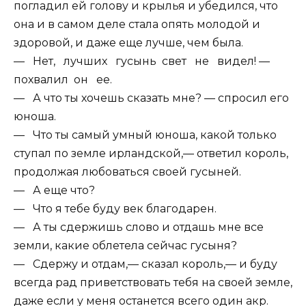
погладил ей голову и крылья и убедился, что
она и в самом деле стала опять молодой и
здоровой, и даже еще лучше, чем была.
— Нет, лучших гусынь свет не видел! —
похвалил он ее.
— А что ты хочешь сказать мне? — спросил его
юноша.
— Что ты самый умный юноша, какой только
ступал по земле ирландской,— ответил король,
продолжая любоваться своей гусыней.
— А еще что?
— Что я тебе буду век благодарен.
— А ты сдержишь слово и отдашь мне все
земли, какие облетела сейчас гусыня?
— Сдержу и отдам,— сказал король,— и буду
всегда рад приветствовать тебя на своей земле,
даже если у меня останется всего один акр.