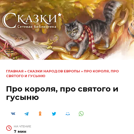
Перейти
к
содержанию
ГЛАВНАЯ
»
СКАЗКИ НАРОДОВ ЕВРОПЫ
»
ПРО КОРОЛЯ, ПРО
СВЯТОГО И ГУСЫНЮ
Про короля, про святого и
гусыню
НА ЧТЕНИЕ
7 мин