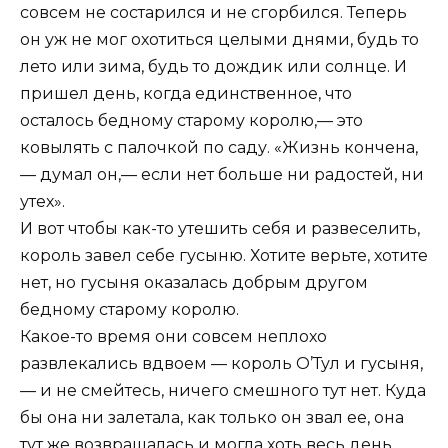
совсем не состарился и не сгорбился. Теперь
он уж не мог охотиться целыми днями, будь то
лето или зима, будь то дождик или солнце. И
пришел день, когда единственное, что
осталось бедному старому королю,— это
ковылять с палочкой по саду. «Жизнь кончена,
— думал он,— если нет больше ни радостей, ни
утех».
И вот чтобы как-то утешить себя и развеселить,
король завел себе гусыню. Хотите верьте, хотите
нет, но гусыня оказалась добрым другом
бедному старому королю.
Какое-то время они совсем неплохо
развлекались вдвоем — король О’Тул и гусыня,
— и не смейтесь, ничего смешного тут нет. Куда
бы она ни залетала, как только он звал ее, она
тут же возвращалась и могла хоть весь день