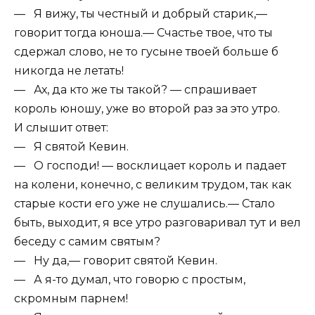
— Я вижу, ты честный и добрый старик,—
говорит тогда юноша.— Счастье твое, что ты
сдержал слово, не то гусыне твоей больше б
никогда не летать!
— Ах, да кто же ты такой? — спрашивает
король юношу, уже во второй раз за это утро.
И слышит ответ:
— Я святой Кевин.
— О господи! — восклицает король и падает
на колени, конечно, с великим трудом, так как
старые кости его уже не слушались.— Стало
быть, выходит, я все утро разговаривал тут и вел
беседу с самим святым?
— Ну да,— говорит святой Кевин.
— А я-то думал, что говорю с простым,
скромным парнем!