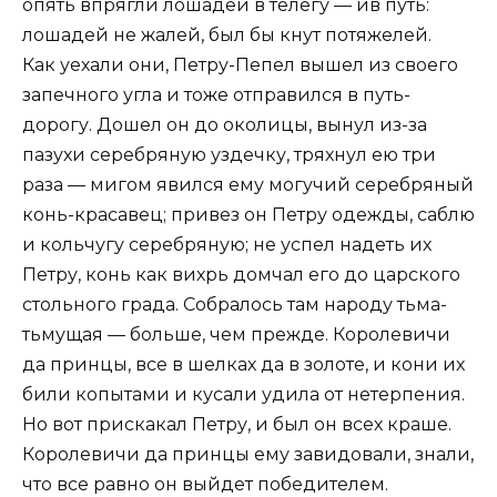
опять впрягли лошадей в телегу — ив путь:
лошадей не жалей, был бы кнут потяжелей.
Как уехали они, Петру-Пепел вышел из своего
запечного угла и тоже отправился в путь-
дорогу. Дошел он до околицы, вынул из-за
пазухи серебряную уздечку, тряхнул ею три
раза — мигом явился ему могучий серебряный
конь-красавец; привез он Петру одежды, саблю
и кольчугу серебряную; не успел надеть их
Петру, конь как вихрь домчал его до царского
стольного града. Собралось там народу тьма-
тьмущая — больше, чем прежде. Королевичи
да принцы, все в шелках да в золоте, и кони их
били копытами и кусали удила от нетерпения.
Но вот прискакал Петру, и был он всех краше.
Королевичи да принцы ему завидовали, знали,
что все равно он выйдет победителем.