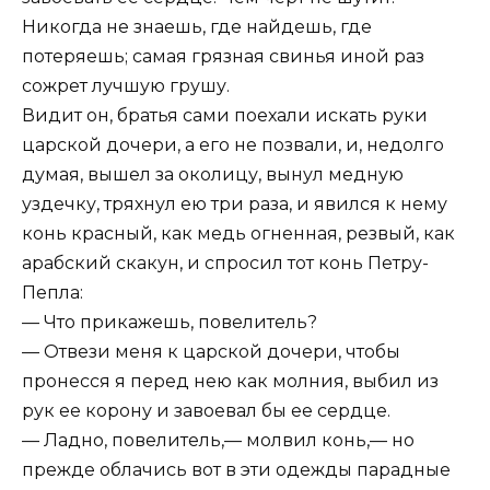
Никогда не знаешь, где найдешь, где
потеряешь; самая грязная свинья иной раз
сожрет лучшую грушу.
Видит он, братья сами поехали искать руки
царской дочери, а его не позвали, и, недолго
думая, вышел за околицу, вынул медную
уздечку, тряхнул ею три раза, и явился к нему
конь красный, как медь огненная, резвый, как
арабский скакун, и спросил тот конь Петру-
Пепла:
— Что прикажешь, повелитель?
— Отвези меня к царской дочери, чтобы
пронесся я перед нею как молния, выбил из
рук ее корону и завоевал бы ее сердце.
— Ладно, повелитель,— молвил конь,— но
прежде облачись вот в эти одежды парадные