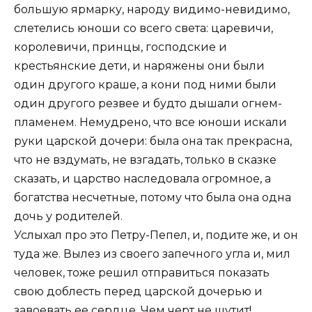
большую ярмарку, народу видимо-невидимо,
слетелись юноши со всего света: царевичи,
королевичи, принцы, господские и
крестьянские дети, и наряжены они были
один другого краше, а кони под ними были
один другого резвее и будто дышали огнем-
пламенем. Немудрено, что все юноши искали
руки царской дочери: была она так прекрасна,
что не вздумать, не взгадать, только в сказке
сказать, и царство наследовала огромное, а
богатства несчетные, потому что была она одна
дочь у родителей.
Услыхал про это Петру-Пепел, и, подите же, и он
туда же. Вылез из своего запечного угла и, мил
человек, тоже решил отправиться показать
свою доблесть перед царской дочерью и
завоевать ее сердце. Чем черт не шутит!