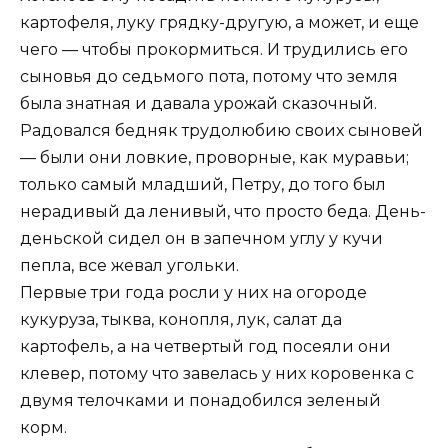
картофеля, луку грядку-другую, а может, и еще
чего — чтобы прокормиться. И трудились его
сыновья до седьмого пота, потому что земля
была знатная и давала урожай сказочный.
Радовался бедняк трудолюбию своих сыновей
— были они ловкие, проворные, как муравьи;
только самый младший, Петру, до того был
нерадивый да ленивый, что просто беда. День-
деньской сидел он в запечном углу у кучи
пепла, все жевал угольки.
Первые три года росли у них на огороде
кукуруза, тыква, конопля, лук, салат да
картофель, а на четвертый год посеяли они
клевер, потому что завелась у них коровенка с
двумя телочками и понадобился зеленый
корм.