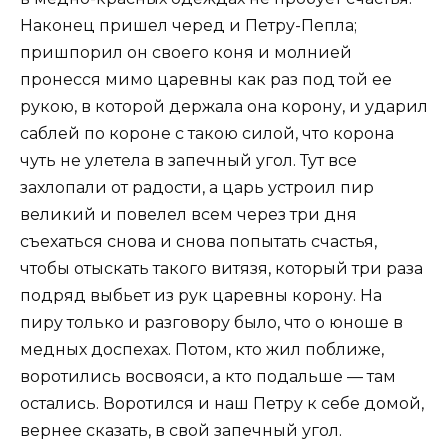
Наконец пришел черед и Петру-Пепла;
пришпорил он своего коня и молнией
пронесся мимо царевны как раз под той ее
рукою, в которой держала она корону, и ударил
саблей по короне с такою силой, что корона
чуть не улетела в запечный угол. Тут все
захлопали от радости, а царь устроил пир
великий и повелел всем через три дня
съехаться снова и снова попытать счастья,
чтобы отыскать такого витязя, который три раза
подряд выбьет из рук царевны корону. На
пиру только и разговору было, что о юноше в
медных доспехах. Потом, кто жил поближе,
воротились восвояси, а кто подальше — там
остались. Воротился и наш Петру к себе домой,
вернее сказать, в свой запечный угол.