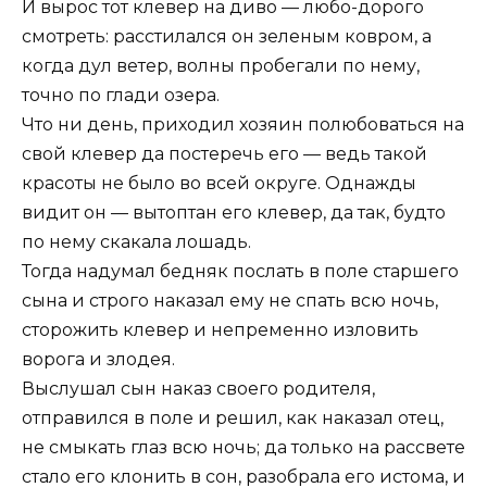
И вырос тот клевер на диво — любо-дорого
смотреть: расстилался он зеленым ковром, а
когда дул ветер, волны пробегали по нему,
точно по глади озера.
Что ни день, приходил хозяин полюбоваться на
свой клевер да постеречь его — ведь такой
красоты не было во всей округе. Однажды
видит он — вытоптан его клевер, да так, будто
по нему скакала лошадь.
Тогда надумал бедняк послать в поле старшего
сына и строго наказал ему не спать всю ночь,
сторожить клевер и непременно изловить
ворога и злодея.
Выслушал сын наказ своего родителя,
отправился в поле и решил, как наказал отец,
не смыкать глаз всю ночь; да только на рассвете
стало его клонить в сон, разобрала его истома, и