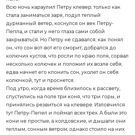
Всю ночь караулил Петру клевер; только как
стала заниматься заря, подул теплый
дурманный ветер, коснулся он век Петру-
Пепла, и стали у него глаза сами собой
закрываться. Но Петру не сдавался; как понял
он, что сон вот-вот его сморит, добрался до
колючих кустов, что росли по краю поля, сорвал
несколько колючек и положил их возле себя;
едва начнет его клонить сон, уколет он себя
колючкой, тут и проснется.
Под утро, когда время близилось к рассвету,
спустились на поле три коня, что три горы, и
принялись резвиться на клевере. Изловчился
тут Петру-Пепел и поймал всех трех. А были это
кони не простые, а колдовские, и дышали они
теплым, сонным ветром; однако стоило на них