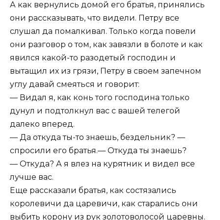
А как вернулись домой его братья, принялись
они рассказывать, что видели. Петру все
слушал да помалкивал. Только когда повели
они разговор о том, как завязли в болоте и как
явился какой-то разодетый господин и
вытащил их из грязи, Петру в своем запечном
углу давай смеяться и говорит:
— Видал я, как конь того господина только
дунул и подтолкнул вас с вашей телегой
далеко вперед.
— Да откуда ты-то знаешь, бездельник? —
спросили его братья.— Откуда ты знаешь?
— Откуда? А я влез на курятник и видел все
лучше вас.
Еще рассказали братья, как состязались
королевичи да царевичи, как старались они
выбить корону из рук золотоволосой царевны.