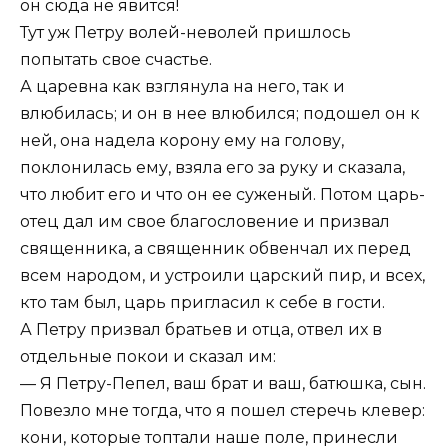
он сюда не явится!
Тут уж Петру волей-неволей пришлось
попытать свое счастье.
А царевна как взглянула на него, так и
влюбилась; и он в нее влюбился; подошел он к
ней, она надела корону ему на голову,
поклонилась ему, взяла его за руку и сказала,
что любит его и что он ее суженый. Потом царь-
отец дал им свое благословение и призвал
священника, а священник обвенчал их перед
всем народом, и устроили царский пир, и всех,
кто там был, царь пригласил к себе в гости.
А Петру призвал братьев и отца, отвел их в
отдельные покои и сказал им:
— Я Петру-Пепел, ваш брат и ваш, батюшка, сын.
Повезло мне тогда, что я пошел стеречь клевер:
кони, которые топтали наше поле, принесли