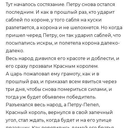
Тут началось состязание. Петру снова остался
последним. И как в прошлый раз, кто ударит
саблей по короне, у того сабля на куски
разлетается, а корона и не шелохнется. Но когда
пришел черед Петру, он так ударил саблей, что
посыпались искры, и полетела корона далеко-
далеко.
Весь народ дивился его красоте и доблести, и
его сразу прозвали Красным королем.
А царь пожаловал ему грамоту, как и в
прошлый раз, и приказал всем явиться через
три дня, чтобы снова помериться силами, и
тогда уж будет объявлен победитель.
Разъехался весь народ, а Петру-Пепел,
Красный король, вернулся в свой запечный
угол, стал ждать, когда будет и на его улице
праздник. Как воротились домой его братья,