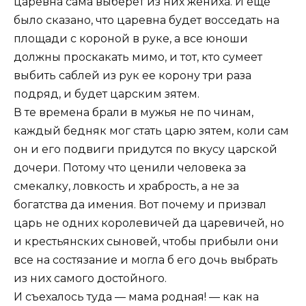
царевна сама выберет из них жениха. И еще
было сказано, что царевна будет восседать на
площади с короной в руке, а все юноши
должны проскакать мимо, и тот, кто сумеет
выбить саблей из рук ее корону три раза
подряд, и будет царским зятем.
В те времена брали в мужья не по чинам,
каждый бедняк мог стать царю зятем, коли сам
он и его подвиги придутся по вкусу царской
дочери. Потому что ценили человека за
смекалку, ловкость и храбрость, а не за
богатства да имения. Вот почему и призвал
царь не одних королевичей да царевичей, но
и крестьянских сыновей, чтобы прибыли они
все на состязание и могла б его дочь выбрать
из них самого достойного.
И съехалось туда — мама родная! — как на