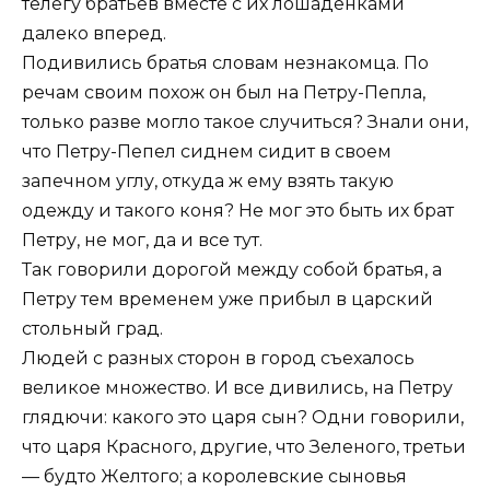
телегу братьев вместе с их лошаденками
далеко вперед.
Подивились братья словам незнакомца. По
речам своим похож он был на Петру-Пепла,
только разве могло такое случиться? Знали они,
что Петру-Пепел сиднем сидит в своем
запечном углу, откуда ж ему взять такую
одежду и такого коня? Не мог это быть их брат
Петру, не мог, да и все тут.
Так говорили дорогой между собой братья, а
Петру тем временем уже прибыл в царский
стольный град.
Людей с разных сторон в город съехалось
великое множество. И все дивились, на Петру
глядючи: какого это царя сын? Одни говорили,
что царя Красного, другие, что Зеленого, третьи
— будто Желтого; а королевские сыновья