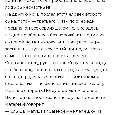
ночи не можешь ты прободрствовать, раззява,
лодырь несчастный!
На другую ночь послал этот человек второго
сына, потом — третьего, и так по очереди
посылал он всех своих детей; только здесь,
видно, не обошлось без ворожбы: ни один из
сыновей не мог укараулить поле; все к утру
засыпали, и тут-то нечистый приводил того
самого, кто наводил порчу на клевер.
Сердился отец, ругал сыновей ругательски, да
все без толку: они и сами бы рады не уснуть, но
сон подкрадывался лютым разбойником и
одолевал их — не было с ним никакого сладу.
Пришла очередь Петру сторожить клевер.
Вылез он из своего запечного угла, подошел к
матери и говорит:
— Слышь, матушка? Замеси мне лепешку из