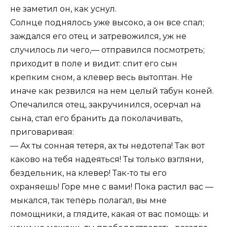
не заметил он, как уснул.
Солнце поднялось уже высоко, а он все спал;
заждался его отец и затревожился, уж не
случилось ли чего,— отправился посмотреть;
приходит в поле и видит: спит его сын
крепким сном, а клевер весь вытоптан. Не
иначе как резвился на нем целый табун коней.
Опечалился отец, закручинился, осерчал на
сына, стал его бранить да поколачивать,
приговаривая:
— Ах ты сонная тетеря, ах ты недотепа! Так вот
каково на тебя надеяться! Ты только взгляни,
бездельник, на клевер! Так-то ты его
охраняешь! Горе мне с вами! Пока растил вас —
мыкался, так теперь полагал, вы мне
помощники, а глядите, какая от вас помощь: и