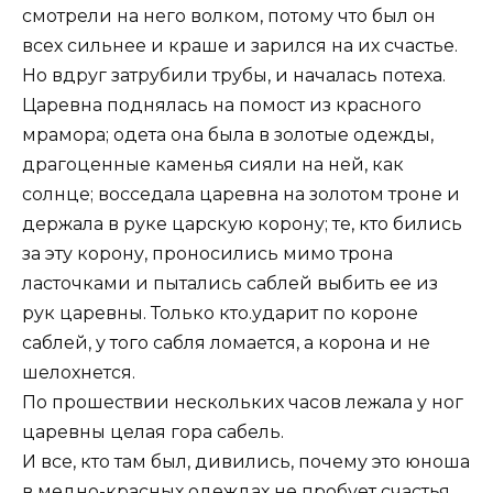
смотрели на него волком, потому что был он
всех сильнее и краше и зарился на их счастье.
Но вдруг затрубили трубы, и началась потеха.
Царевна поднялась на помост из красного
мрамора; одета она была в золотые одежды,
драгоценные каменья сияли на ней, как
солнце; восседала царевна на золотом троне и
держала в руке царскую корону; те, кто бились
за эту корону, проносились мимо трона
ласточками и пытались саблей выбить ее из
рук царевны. Только кто.ударит по короне
саблей, у того сабля ломается, а корона и не
шелохнется.
По прошествии нескольких часов лежала у ног
царевны целая гора сабель.
И все, кто там был, дивились, почему это юноша
в медно-красных одеждах не пробует счастья.