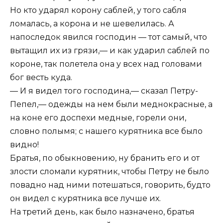
Но кто ударял корону саблей, у того сабля
ломалась, а корона и не шевелилась. А
напоследок явился господин — тот самый, что
вытащил их из грязи,— и как ударил саблей по
короне, так полетела она у всех над головами
бог весть куда.
— И я видел того господина,— сказал Петру-
Пепел,— одежды на нем были меднокрасные, а
на коне его доспехи медные, горели они,
словно полымя; с нашего курятника все было
видно!
Братья, по обыкновению, ну бранить его и от
злости сломали курятник, чтобы Петру не было
повадно над ними потешаться, говорить, будто
он видел с курятника все лучше их.
На третий день, как было назначено, братья