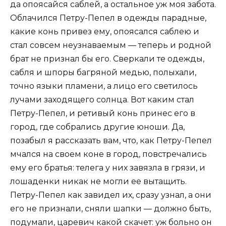
да опоясайся саблей, а остальное уж моя забота.
Облачился Петру-Пепел в одежды парадные,
какие конь привез ему, опоясался саблею и
стал совсем неузнаваемым — теперь и родной
брат не признал бы его. Сверкали те одежды,
сабля и шпоры багряной медью, полыхали,
точно языки пламени, а лицо его светилось
лучами заходящего солнца. Вот каким стал
Петру-Пепел, и ретивый конь принес его в
город, где собрались другие юноши. Да,
позабыл я рассказать вам, что, как Петру-Пепел
мчался на своем коне в город, повстречались
ему его братья: телега у них завязла в грязи, и
лошаденки никак не могли ее вытащить.
Петру-Пепел как завидел их, сразу узнал, а они
его не признали, сняли шапки — должно быть,
подумали, царевич какой скачет: уж больно он