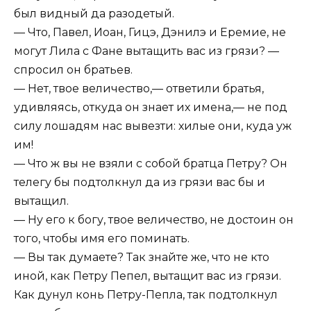
был видный да разодетый.
— Что, Павел, Иоан, Гицэ, Дэнилэ и Еремие, не
могут Лила с Фане вытащить вас из грязи? —
спросил он братьев.
— Нет, твое величество,— ответили братья,
удивляясь, откуда он знает их имена,— не под
силу лошадям нас вывезти: хилые они, куда уж
им!
— Что ж вы не взяли с собой братца Петру? Он
телегу бы подтолкнул да из грязи вас бы и
вытащил.
— Ну его к богу, твое величество, не достоин он
того, чтобы имя его поминать.
— Вы так думаете? Так знайте же, что не кто
иной, как Петру Пепел, вытащит вас из грязи.
Как дунул конь Петру-Пепла, так подтолкнул