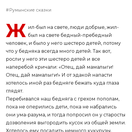
Румынские сказки
Ж
ил-был на свете, люди добрые, жил-
был на свете бедный-пребедный
человек, и было у него шестеро детей, потому
что у бедняка всегда много детей. Так вот,
росли у него эти шестеро детей и все
наперебой кричали: «Отец, дай мамалыги!
Отец, дай мамалыги!» И от эдакой напасти
хотелось иной раз бедняге бежать куда глаза
глядят.
Перебивался наш бедняга с грехом пополам,
пока не оперились дети, пока не набрались
они ума-разума, и тогда попросил он у старосты
дозволения выгородить кусок из общей земли.
Хотелось ему посадить немного кукурузы,