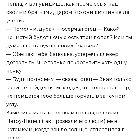
пепла, и вот увидишь, как посмеюсь я над
своими братьями, даром что они кичливые да
ученые.
— Помолчи, дурак! —осерчал отец.— Какой
нечистый будет ночью есть твой пепел? Или ты
думаешь, ты лучше своих братьев?
— Обещаю тебе, батюшка, устеречь клевер,
дозаоль ты мне только покараулить хоть одну
ночку.
— Будь по-твоему! — сказал отец.— Знай только:
коли не найдешь ты злодея, что топчет клевер,
не придется тебе больше торчать в запечном
углу.
Замесила мать лепешку из пепла, положил
Петру-Пепел (так прозвали его люди) ее в
котомку и, когда зашло солнце, отправился в
поле.