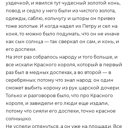
уздечкой, и явился тут чудесный золотой конь,
повод и седло у него были из чистого золота,
одежды, саблю, кольчугу и шпоры он привез
тоже золотые. И когда надел их Петру и сел на
коня, то можно было подумать, что он не иначе
как сын солнца — так сверкал он сам, и конь, и
его доспехи.
На этот раз собралось народу и того больше, и
все искали Красного короля, который в первый
раз был в медных доспехах, а во второй — в
серебряных; потому что знал народ: он один
сможет выбить корону из рук царской дочери.
Только и разговоров было, что про Красного
короля, и завидели его люди еще издали,
потому что сияли его доспехи, точно красное
солнышко.
Не успели оглянуться, а он уже на площади. Все