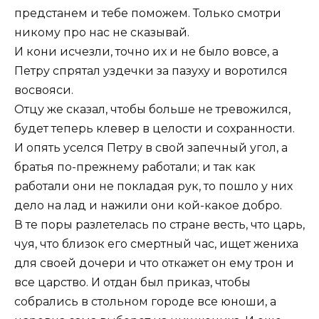
предстанем и тебе поможем. Только смотри
никому про нас не сказывай.
И кони исчезли, точно их и не было вовсе, а
Петру спрятал уздечки за пазуху и воротился
восвояси.
Отцу же сказал, чтобы больше не тревожился,
будет теперь клевер в целости и сохранности.
И опять уселся Петру в свой запечный угол, а
братья по-прежнему работали; и так как
работали они не покладая рук, то пошло у них
дело на лад и нажили они кой-какое добро.
В те поры разлетелась по стране весть, что царь,
чуя, что близок его смертный час, ищет жениха
для своей дочери и что откажет он ему трон и
все царство. И отдан был приказ, чтобы
собрались в стольном городе все юноши, а