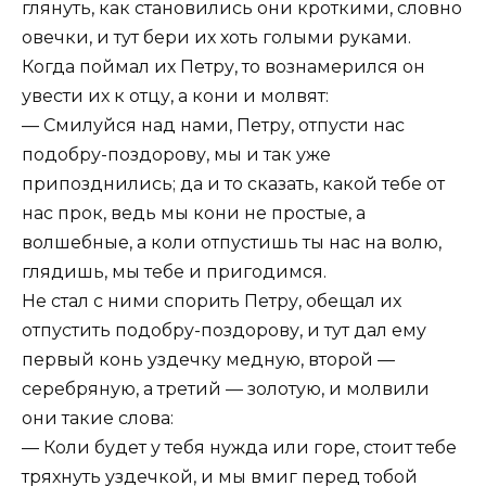
глянуть, как становились они кроткими, словно
овечки, и тут бери их хоть голыми руками.
Когда поймал их Петру, то вознамерился он
увести их к отцу, а кони и молвят:
— Смилуйся над нами, Петру, отпусти нас
подобру-поздорову, мы и так уже
припозднились; да и то сказать, какой тебе от
нас прок, ведь мы кони не простые, а
волшебные, а коли отпустишь ты нас на волю,
глядишь, мы тебе и пригодимся.
Не стал с ними спорить Петру, обещал их
отпустить подобру-поздорову, и тут дал ему
первый конь уздечку медную, второй —
серебряную, а третий — золотую, и молвили
они такие слова:
— Коли будет у тебя нужда или горе, стоит тебе
тряхнуть уздечкой, и мы вмиг перед тобой