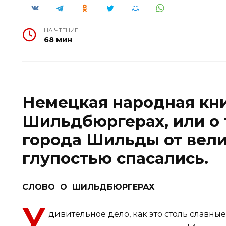
НА ЧТЕНИЕ
68 мин
Немецкая народная кни
Шильдбюргерах, или о 
города Шильды от вели
глупостью спасались.
СЛОВО О ШИЛЬДБЮРГЕРАХ
У
дивительное дело, как это столь славн