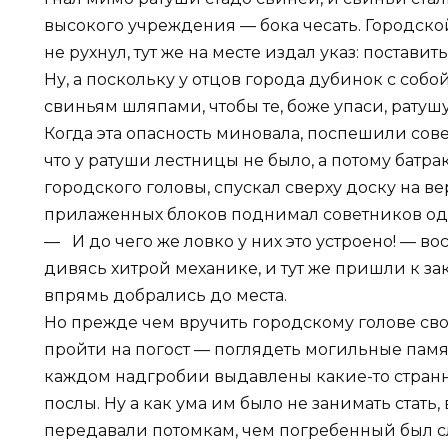
высокого учреждения — бока чесать. Городской
не рухнул, тут же на месте издал указ: постави
Ну, а поскольку у отцов города дубинок с собой
свиньям шляпами, чтобы те, боже упаси, ратуш
Когда эта опасность миновала, поспешили сове
что у ратуши лестницы не было, а потому батра
городского головы, спускал сверху доску на 
прилаженных блоков поднимал советников одн
— И до чего же ловко у них это устроено! — в
дивясь хитрой механике, и тут же пришли к за
впрямь добрались до места.
Но прежде чем вручить городскому голове св
пройти на погост — поглядеть могильные памят
каждом надгробии выдавлены какие-то стран
послы. Ну а как ума им было не занимать стать,
передавали потомкам, чем погребенный был сл