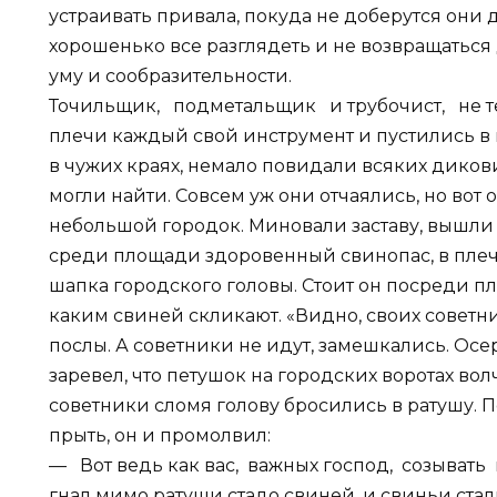
устраивать привала, покуда не доберутся они
хорошенько все разглядеть и не возвращаться 
уму и сообразительности.
Точильщик, подметальщик и трубочист, не т
плечи каждый свой инструмент и пустились в 
в чужих краях, немало повидали всяких диковин
могли найти. Совсем уж они отчаялись, но вот
небольшой городок. Миновали заставу, вышли 
среди площади здоровенный свинопас, в плеча
шапка городского головы. Стоит он посреди пл
каким свиней скликают. «Видно, своих советн
послы. А советники не идут, замешкались. Осер
заревел, что петушок на городских воротах вол
советники сломя голову бросились в ратушу. 
прыть, он и промолвил:
— Вот ведь как вас, важных господ, созывать 
гнал мимо ратуши стадо свиней, и свиньи стал