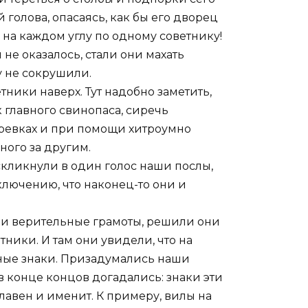
 голова, опасаясь, как бы его дворец
ть на каждом углу по одному советнику!
 не оказалось, стали они махать
у не сокрушили.
тники наверх. Тут надобно заметить,
к главного свинопаса, сиречь
веревках и при помощи хитроумно
ого за другим.
оскликнули в один голос наши послы,
ключению, что наконец-то они и
ои верительные грамоты, решили они
ники. И там они увидели, что на
ные знаки. Призадумались наши
 в конце концов догадались: знаки эти
авен и именит. К примеру, вилы на