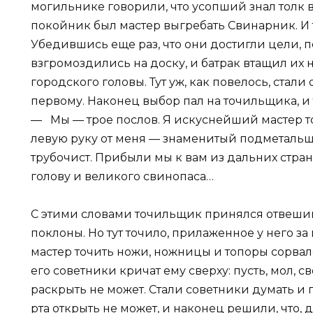
могильнике говорили, что усопший знал толк в
покойник был мастер выгребать Свинарник. И 
Убедившись еще раз, что они достигли цели, 
взгромоздились на доску, и батрак втащил их 
городского головы. Тут уж, как повелось, стал
первому. Наконец выбор пал на точильщика, и 
— Мы — трое послов. Я искуснейший мастер т
левую руку от меня — знаменитый подметаль
трубочист. Прибыли мы к вам из дальних стран
голову и великого свинопаса…
С этими словами точильщик принялся отвешив
поклоны. Но тут точило, прилаженное у него з
мастер точить ножи, ножницы и топоры сорвалс
его советники кричат ему сверху: пусть, мол, с
раскрыть не может. Стали советники думать и 
рта открыть не может, и наконец решили, что, д