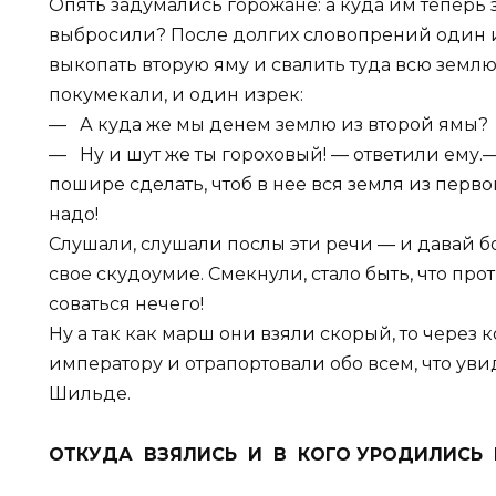
Опять задумались горожане: а куда им теперь 
выбросили? После долгих словопрений один и
выкопать вторую яму и свалить туда всю землю
покумекали, и один изрек:
— А куда же мы денем землю из второй ямы?
— Ну и шут же ты гороховый! — ответили ему.
пошире сделать, чтоб в нее вся земля из перво
надо!
Слушали, слушали послы эти речи — и давай бо
свое скудоумие. Смекнули, стало быть, что про
соваться нечего!
Ну а так как марш они взяли скорый, то через
императору и отрапортовали обо всем, что ув
Шильде.
ОТКУДА ВЗЯЛИСЬ И В КОГО УРОДИЛИСЬ