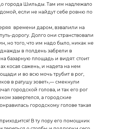
 до города Шильды. Там им надлежало
домой, если не найдут себе ровню по
еряя времени даром, взвалили на
путь-дорогу. Долго они странствовали
, но того, что им надо было, никак не
 однажды в полдень забрели в
на базарную площадь и видят: стоит
х косая сажень, и надета на нем
ощади и во всю мочь трубит в рог,
иков в ратушу зовет»,— смекнули
чал городской голова, и так его рог
чком завертелся, а городские
Понравилась городскому голове такая
приходится! В ту пору его помощник
и тереться о столбы и подпорки сего