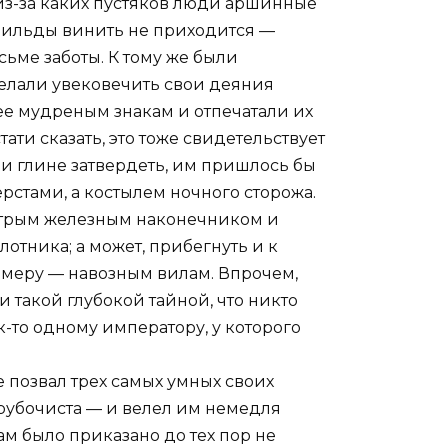
 из-за каких пустяков люди аршинные
 Шильды винить не приходится —
сьме заботы. К тому же были
елали увековечить свои деяния
лее мудреным знакам и отпечатали их
ати сказать, это тоже свидетельствует
ни глине затвердеть, им пришлось бы
стами, а костылем ночного сторожа.
 острым железным наконечником и
лотника; а может, прибегнуть и к
меру — навозным вилам. Впрочем,
такой глубокой тайной, что никто
к-то одному императору, у которого
е позвал трех самых умных своих
рубочиста — и велел им немедля
м было приказано до тех пор не