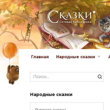
Перейти
к
содержанию
Главная
Народные сказки
Search
for:
Народные сказки
Русские сказки