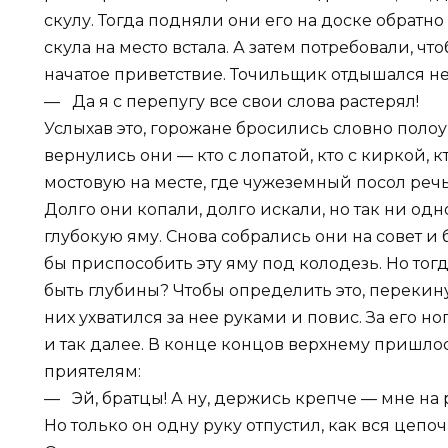
скулу. Тогда подняли они его на доске обратно
скула на место встала. А затем потребовали, чт
начатое приветствие. Точильщик отдышался не
— Да я с перепугу все свои слова растерял!
Услыхав это, горожане бросились словно поло
вернулись они — кто с лопатой, кто с киркой, 
мостовую на месте, где чужеземный посол речь
Долго они копали, долго искали, но так ни одн
глубокую яму. Снова собрались они на совет и
бы приспособить эту яму под колодезь. Но тог
быть глубины? Чтобы определить это, перекину
них ухватился за нее руками и повис. За его но
и так далее. В конце концов верхнему пришло
приятелям:
— Эй, братцы! А ну, держись крепче — мне на 
Но только он одну руку отпустил, как вся цепоч