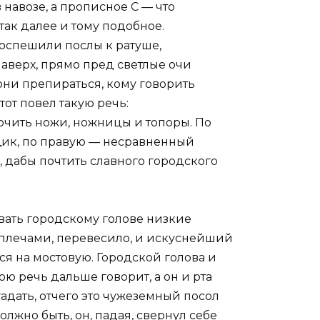
 навозе, а прописное С — что
так далее и тому подобное.
поспешили послы к ратуше,
наверх, прямо пред светлые очи
и они препираться, кому говорить
тот повел такую речь:
очить ножи, ножницы и топоры. По
щик, по правую — несравненный
, дабы почтить славного городского
ать городскому голове низкие
а плечами, перевесило, и искуснейший
я на мостовую. Городской голова и
вою речь дальше говорит, а он и рта
гадать, отчего это чужеземный посол
олжно быть, он, падая, свернул себе