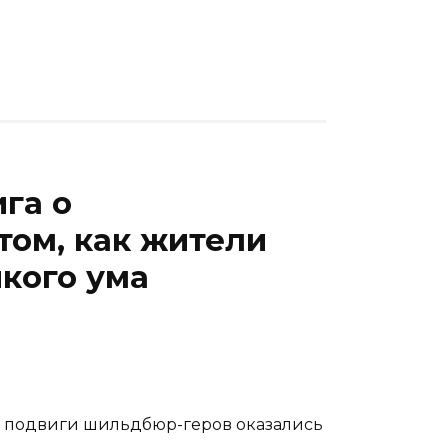
га о
том, как жители
кого ума
ые подвиги шильдбюр-геров оказались