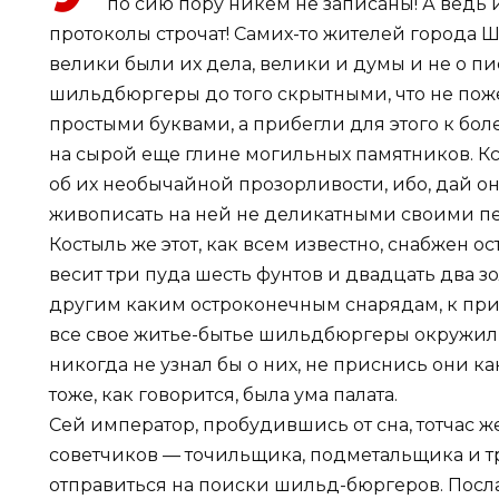
по сию пору никем не записаны! А ведь
протоколы строчат! Самих-то жителей города
велики были их дела, велики и думы и не о пи
шильдбюргеры до того скрытными, что не пож
простыми буквами, а прибегли для этого к бо
на сырой еще глине могильных памятников. Кст
об их необычайной прозорливости, ибо, дай о
живописать на ней не деликатными своими пер
Костыль же этот, как всем известно, снабжен
весит три пуда шесть фунтов и двадцать два зо
другим каким остроконечным снарядам, к при
все свое житье-бытье шильдбюргеры окружили 
никогда не узнал бы о них, не приснись они ка
тоже, как говорится, была ума палата.
Сей император, пробудившись от сна, тотчас ж
советчиков — точильщика, подметальщика и т
отправиться на поиски шильд-бюргеров. Посла