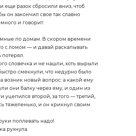
 и еще разок сбросили вниз, чтоб
обы он закончил свое так славно
много и говорит:
умные по домам. В скором времени
кто с ломом — и давай раскапывать
 потерял.
ого словечка и не нашли, хоть вырыли
 быстро смекнули, что недурно было
да возник новый вопрос: а какой ему
ли они балку через яму, и один из
ги уцепился второй, за того — третий,
сь тяжеленько, и он крикнул своим
руки поплевать надо!
ка рухнула.