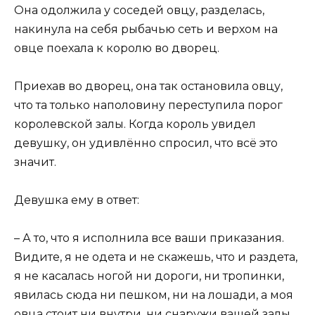
Она одолжила у соседей овцу, разделась,
накинула на себя рыбачью сеть и верхом на
овце поехала к королю во дворец.
Приехав во дворец, она так остановила овцу,
что та только наполовину переступила порог
королевской залы. Когда король увидел
девушку, он удивлённо спросил, что всё это
значит.
Девушка ему в ответ:
– А то, что я исполнила все ваши приказания.
Видите, я не одета и не скажешь, что и раздета,
я не касалась ногой ни дороги, ни тропинки,
явилась сюда ни пешком, ни на лошади, а моя
овца стоит ни внутри, ни снаружи вашей залы.