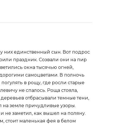
 у них единственный сын. Вот подрос
роили праздник. Созвали они на пир
светились окна тысячью огней,
 дорогими самоцветами. В полночь
погулять в рощу, где росли старые
олевичу не спалось. Роща стояла,
х деревьев отбрасывали темные тени,
ал на земле причудливые узоры.
 не заметил, как вышел на поляну.
м, стоит маленькая фея в белом