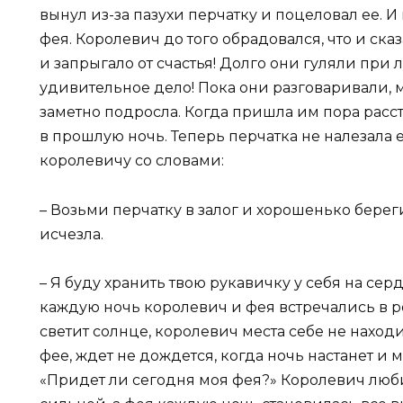
вынул из-за пазухи перчатку и поцеловал ее. И
фея. Королевич до того обрадовался, что и сказ
и запрыгало от счастья! Долго они гуляли при л
удивительное дело! Пока они разговаривали, м
заметно подросла. Когда пришла им пора расст
в прошлую ночь. Теперь перчатка не налезала е
королевичу со словами:
– Возьми перчатку в залог и хорошенько береги
исчезла.
– Я буду хранить твою рукавичку у себя на серд
каждую ночь королевич и фея встречались в 
светит солнце, королевич места себе не находи
фее, ждет не дождется, когда ночь настанет и м
«Придет ли сегодня моя фея?» Королевич люб