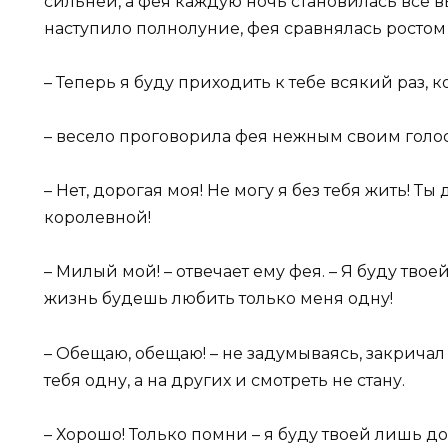
сильней, а фея каждую ночь становилась все в
наступило полнолуние, фея сравнялась ростом
– Теперь я буду приходить к тебе всякий раз, 
– весело проговорила фея нежным своим голо
– Нет, дорогая моя! Не могу я без тебя жить! Т
королевной!
– Милый мой! – отвечает ему фея. – Я буду твое
жизнь будешь любить только меня одну!
– Обещаю, обещаю! – не задумываясь, закрича
тебя одну, а на других и смотреть не стану.
– Хорошо! Только помни – я буду твоей лишь до