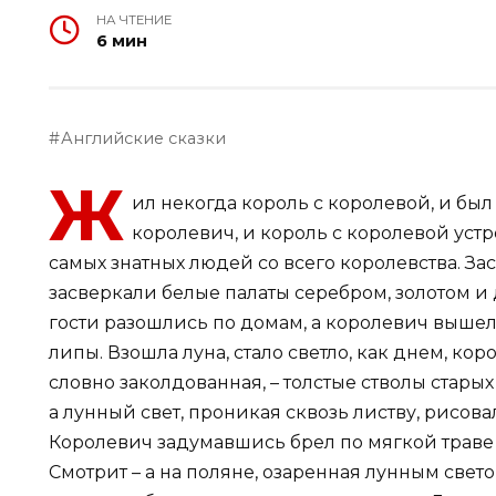
НА ЧТЕНИЕ
6 мин
Английские сказки
Ж
ил некогда король с королевой, и был
королевич, и король с королевой уст
самых знатных людей со всего королевства. За
засверкали белые палаты серебром, золотом и
гости разошлись по домам, а королевич вышел 
липы. Взошла луна, стало светло, как днем, кор
словно заколдованная, – толстые стволы стары
а лунный свет, проникая сквозь листву, рисов
Королевич задумавшись брел по мягкой траве и
Смотрит – а на поляне, озаренная лунным свето