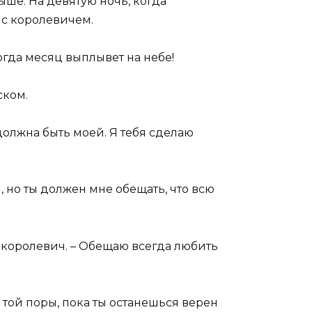
ыше. На девятую ночь, когда
 с королевичем.
когда месяц выплывет на небе!
ском.
ы должна быть моей. Я тебя сделаю
й, но ты должен мне обещать, что всю
л королевич. – Обещаю всегда любить
 той поры, пока ты останешься верен