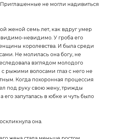
у. Приглашенные не могли надивиться
й женой семь лет, как вдруг умер
 видимо-невидимо. У гроба его
енщины королевства. И была среди
ами. Не молилась она богу, не
реследовала взглядом молодого
 с рыжими волосами глаз с него не
ятным. Когда похоронная процессия
ел под руку свою жену, трижды
 его запуталась в юбке и чуть было
воскликнула она.
его жена стала меньше ростом.