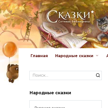
Перейти
к
содержанию
Главная
Народные сказки
Search
for:
Народные сказки
Русские сказки