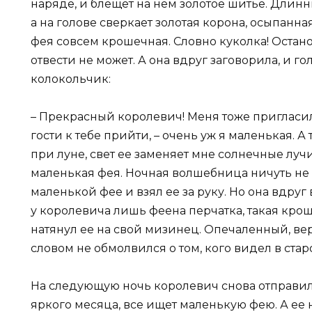
наряде, и блещет на нем золотое шитье. Длинн
а на голове сверкает золотая корона, осыпанн
фея совсем крошечная. Словно куколка! Остано
отвести не может. А она вдруг заговорила, и г
колокольчик:
– Прекрасный королевич! Меня тоже пригласил
гости к тебе прийти, – очень уж я маленькая. А
при луне, свет ее заменяет мне солнечные луч
маленькая фея. Ночная волшебница ничуть не 
маленькой фее и взял ее за руку. Но она вдруг
у королевича лишь феена перчатка, такая крош
натянул ее на свой мизинец. Опечаленный, ве
словом не обмолвился о том, кого видел в стар
На следующую ночь королевич снова отправилс
яркого месяца, все ищет маленькую фею. А ее 