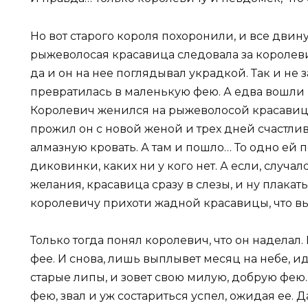
Но вот старого короля похоронили, и все двин
рыжеволосая красавица следовала за королевич
да и он на нее поглядывал украдкой. Так и не 
превратилась в маленькую фею. А едва вошли в
Королевич женился на рыжеволосой красавице
прожил он с новой женой и трех дней счастлив
алмазную кровать. А там и пошло… То одно ей по
диковинки, каких ни у кого нет. А если, случа
желания, красавица сразу в слезы, и ну плакать
королевичу прихоти жадной красавицы, что вы
Только тогда понял королевич, что он наделал.
фее. И снова, лишь выплывет месяц на небе, ид
старые липы, и зовет свою милую, добрую фею. 
фею, звал и уж состариться успел, ожидая ее. Д