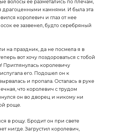
ые волосы ее разметались по плечам,
ая драгоценными камнями. И была эта
вился королевич и глаз от нее
олосок ее зазвенел, будто серебряный
и на праздник, да не посмела я в
 теперь вот хочу поздороваться с тобой
и! Приглянулась королевичу
испугала его. Подошел он к
 вырвалась и пропала. Осталась в руке
ечная, что королевич с трудом
рнулся он во дворец и никому ни
ой роще.
я в рощу. Бродит он при свете
нет нигде. Загрустил королевич,