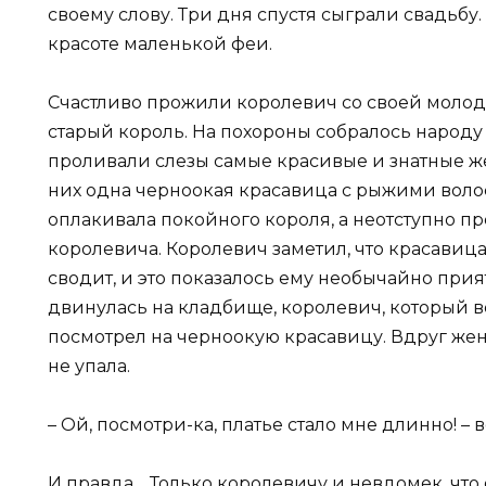
своему слову. Три дня спустя сыграли свадьб
красоте маленькой феи.
Счастливо прожили королевич со своей молодо
старый король. На похороны собралось народу
проливали слезы самые красивые и знатные ж
них одна черноокая красавица с рыжими волос
оплакивала покойного короля, а неотступно п
королевича. Королевич заметил, что красавица
сводит, и это показалось ему необычайно при
двинулась на кладбище, королевич, который в
посмотрел на черноокую красавицу. Вдруг жена
не упала.
– Ой, посмотри-ка, платье стало мне длинно! – 
И правда… Только королевичу и невдомек, что 