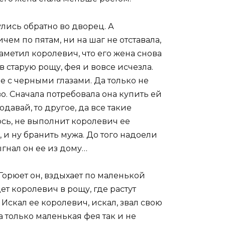
улись обратно во дворец. А
ем по пятам, ни на шаг не отставала,
заметил королевич, что его жена снова
 старую рощу, фея и вовсе исчезла.
 с черными глазами. Да только не
о. Сначала потребовала она купить ей
давай, то другое, да все такие
лось, не выполнит королевич ее
, и ну бранить мужа. До того надоели
гнал он ее из дому…
 Горюет он, вздыхает по маленькой
ет королевич в рощу, где растут
Искал ее королевич, искал, звал свою
а только маленькая фея так и не