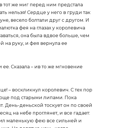
 в тот же миг перед ним предстала
ать нельзя! Сердце у него в груди так
уне, весело болтали друг с другом. И
алютка фея на глазах у королевича
аваться, она была вдвое больше, чем
й на руку, и фея вернула ее
 ее. Сказала – ив то же мгновение
це! – воскликнул королевич. С тех пор
роще под старыми липами. Пока
т. День-деньской тоскует он по своей
есяц на небе проглянет, и все гадает:
ил маленькую фею все сильней и