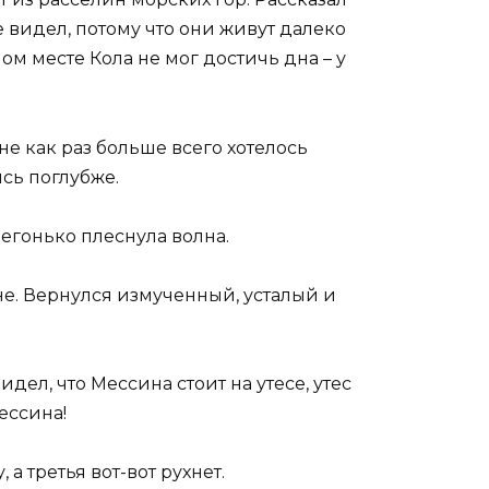
 видел, потому что они живут далеко
ном месте Кола не мог достичь дна – у
Мне как раз больше всего хотелось
ись поглубже.
легонько плеснула волна.
е. Вернулся измученный, усталый и
видел, что Мессина стоит на утесе, утес
Мессина!
а третья вот-вот рухнет.