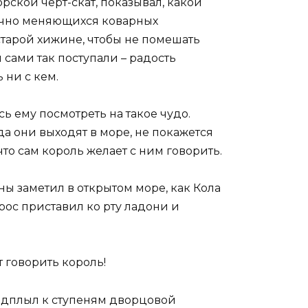
рской черт-скат, показывал, какой
ечно меняющихся коварных
тарой хижине, чтобы не помешать
 сами так поступали – радость
 ни с кем.
сь ему посмотреть на такое чудо.
да они выходят в море, не покажется
 что сам король желает с ним говорить.
ны заметил в открытом море, как Кола
рос приставил ко рту ладони и
т говорить король!
подплыл к ступеням дворцовой