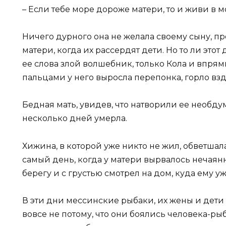
– Если тебе море дороже матери, то и живи в мо
Ничего дурного она не желала своему сыну, пр
матери, когда их рассердят дети. Но то ли этот
ее слова злой волшебник, только Кола и впрям
пальцами у него выросла перепонка, горло взд
Бедная мать, увидев, что натворили ее необдум
несколько дней умерла.
Хижина, в которой уже никто не жил, обветшала 
самый день, когда у матери вырвалось нечаян
берегу и с грустью смотрел на дом, куда ему у
В эти дни мессинские рыбаки, их жены и дети 
вовсе не потому, что они боялись человека-ры