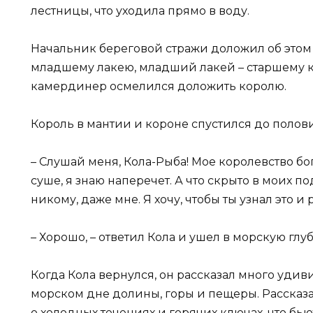
лестницы, что уходила прямо в воду.
Начальник береговой стражи доложил об этом
младшему лакею, младший лакей – старшему 
камердинер осмелился доложить королю.
Король в мантии и короне спустился до полов
– Слушай меня, Кола-Рыба! Мое королевство бог
суше, я знаю наперечет. А что скрыто в моих 
никому, даже мне. Я хочу, чтобы ты узнал это и
– Хорошо, – ответил Кола и ушел в морскую глуб
Когда Кола вернулся, он рассказал много удиви
морском дне долины, горы и пещеры. Рассказа
о холодных течениях и горячих ключах, что бью