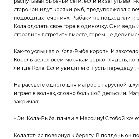
распутывая рыбачьи сети, если их запутывал мо
стороной идут косяки рыб, предупреждал о в
подводных течениях. Рыбаки не подходили к с
Кола одолеть свое горе в одиночку. Они ведь и
старались встретить вместе, горем не делились
Как-то услышал о Кола-Рыбе король. И захотело
Король велел всем морякам зорко глядеть, ког
ли где Кола. Если увидят его, пусть передадут,
На рассвете одного дня матрос с парусной шху
играет в волнах, словно большой дельфин. Мат
закричал:
– Эй, Кола-Рыба, плыви в Мессину! С тобой хоче
Кола тотчас повернул к берегу. В полдень он 