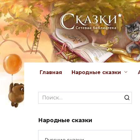
Перейти
к
содержанию
Главная
Народные сказки
Search
for:
Народные сказки
Русские сказки