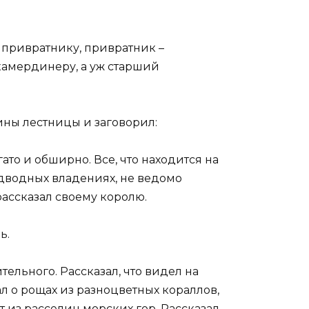
 привратнику, привратник –
камердинеру, а уж старший
ины лестницы и заговорил:
ато и обширно. Все, что находится на
подводных владениях, не ведомо
 рассказал своему королю.
ь.
тельного. Рассказал, что видел на
л о рощах из разноцветных кораллов,
т из расселин морских гор. Рассказал