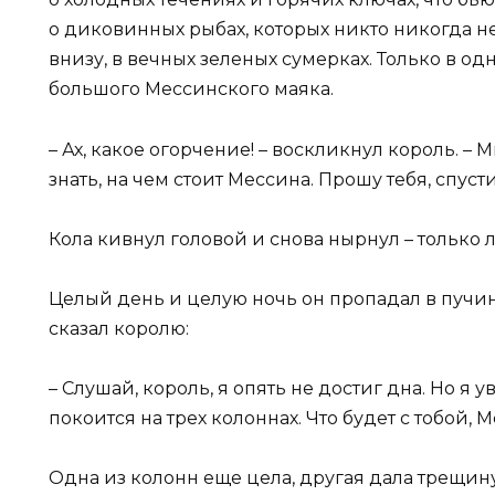
о диковинных рыбах, которых никто никогда не
внизу, в вечных зеленых сумерках. Только в од
большого Мессинского маяка.
– Ах, какое огорчение! – воскликнул король. – 
знать, на чем стоит Мессина. Прошу тебя, спуст
Кола кивнул головой и снова нырнул – только 
Целый день и целую ночь он пропадал в пучин
сказал королю:
– Слушай, король, я опять не достиг дна. Но я у
покоится на трех колоннах. Что будет с тобой, 
Одна из колонн еще цела, другая дала трещину, 