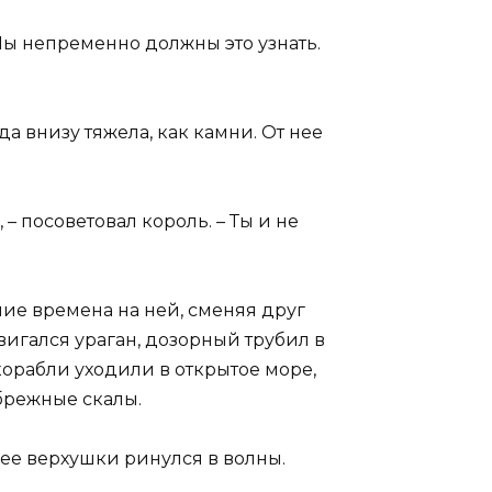
 Мы непременно должны это узнать.
ода внизу тяжела, как камни. От нее
– посоветовал король. – Ты и не
вние времена на ней, сменяя друг
вигался ураган, дозорный трубил в
 корабли уходили в открытое море,
ибрежные скалы.
ее верхушки ринулся в волны.