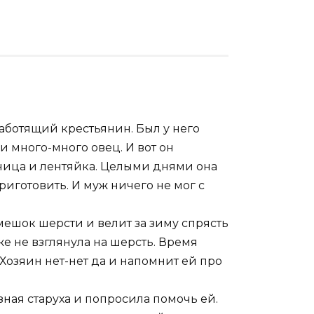
аботящий крестьянин. Был у него
 много-много овец. И вот он
ьница и лентяйка. Целыми днями она
риготовить. И муж ничего не мог с
шок шерсти и велит за зиму спрясть
же не взглянула на шерсть. Время
. Хозяин нет-нет да и напомнит ей про
зная старуха и попросила помочь ей.