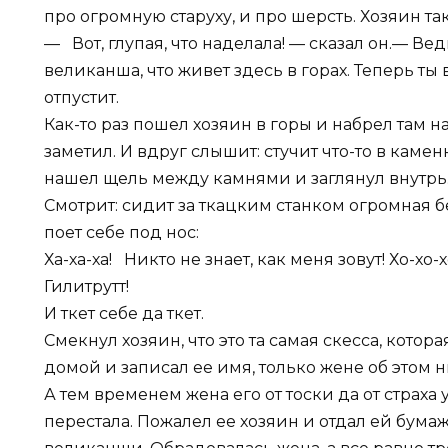
про огромную старуху, и про шерсть. Хозяин та
— Вот, глупая, что наделала! — сказал он.— Ведь
великанша, что живет здесь в горах. Теперь ты 
отпустит.
Как-то раз пошел хозяин в горы и набрел там н
заметил. И вдруг слышит: стучит что-то в каме
нашел щель между камнями и заглянул внутрь
Смотрит: сидит за ткацким станком огромная бе
поет себе под нос:
Ха-ха-ха! Никто не знает, как меня зовут! Хо-хо-
Гилитрутт!
И ткет себе да ткет.
Смекнул хозяин, что это та самая скесса, котор
домой и записал ее имя, только жене об этом н
А тем временем жена его от тоски да от страха
перестала. Пожалел ее хозяин и отдал ей бума