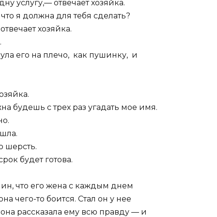
дну услугу,— отвечает хозяйка.
что я должна для тебя сделать?
отвечает хозяйка.
.
ула его на плечо, как пушинку, и
озяйка.
на будешь с трех раз угадать мое имя.
но.
ушла.
о шерсть.
рок будет готова.
яин, что его жена с каждым днем
на чего-то боится. Стал он у нее
 она рассказала ему всю правду — и