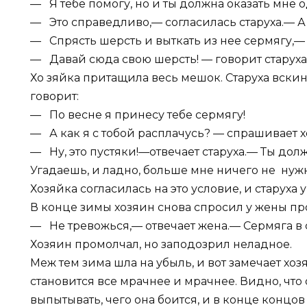
— Я тебе помогу, но и ты должна оказать мне о
— Это справедливо,— согласилась старуха.— А 
— Спрясть шерсть и выткать из нее сермягу,— 
— Давай сюда свою шерсть! — говорит старуха
Хо зяйка притащила весь мешок. Старуха вскин
говорит:
— По весне я принесу тебе сермягу!
— А как я с тобой расплачусь? — спрашивает х
— Ну, это пустяки!—отвечает старуха.— Ты долж
Угадаешь, и ладно, больше мне ничего не нуж
Хозяйка согласилась на это условие, и старуха 
В конце зимы хозяин снова спросил у жены пр
— Не тревожься,— отвечает жена.— Сермяга в с
Хозяин промолчал, но заподозрил неладное.
Меж тем зима шла на убыль, и вот замечает хоз
становится все мрачнее и мрачнее. Видно, что о
выпытывать, чего она боится, и в конце концов