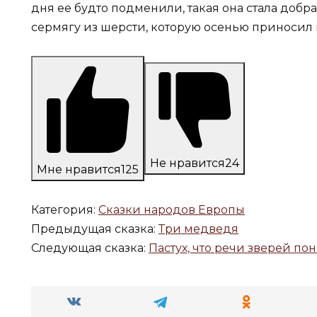
дня ее будто подменили, такая она стала добра
сермягу из шерсти, которую осенью приносил 
Не нравится
24
Мне нравится
125
Категория:
Сказки народов Европы
Предыдущая сказка:
Три медведя
Следующая сказка:
Пастух, что речи зверей по