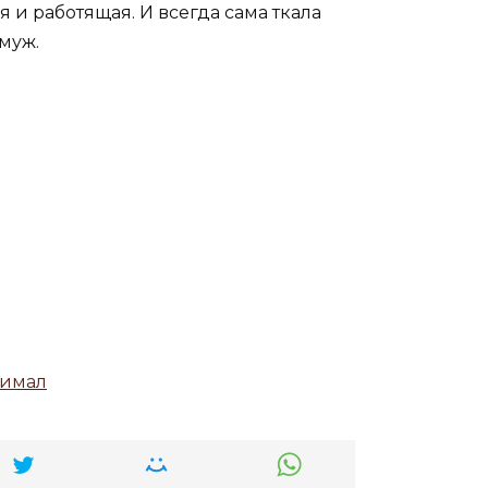
я и работящая. И всегда сама ткала
муж.
нимал