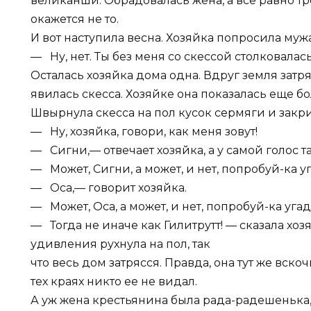
великанши. Обрадовалась жена, а все равно тре
окажется не то.
И вот наступила весна. Хозяйка попросила мужа 
— Ну, нет. Ты без меня со скессой столковалас
Осталась хозяйка дома одна. Вдруг земля затря
явилась скесса. Хозяйке она показалась еще б
Швырнула скесса на пол кусок сермяги и закр
— Ну, хозяйка, говори, как меня зовут!
— Сигни,— отвечает хозяйка, а у самой голос т
— Может, Сигни, а может, и нет, попробуй-ка у
— Оса,— говорит хозяйка.
— Может, Оса, а может, и нет, попробуй-ка угад
— Тогда не иначе как Гилитрутт! — сказала хозя
удивления рухнула на пол, так
что весь дом затрясся. Правда, она тут же вско
тех краях никто ее не видал.
А уж жена крестьянина была рада-радешенька, ч