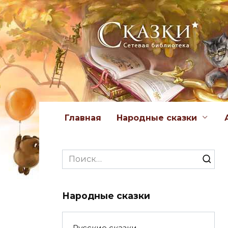
Перейти
к
содержанию
Главная
Народные сказки
Search
for:
Народные сказки
Русские сказки