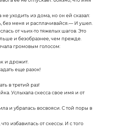
вога ее не отпускает: боязно, что имя
не уходить из дома, но он ей сказал:
ь, без меня и расплачивайся.— И ушел.
слась от чьих-то тяжелых шагов. Это
ольше и безобразнее, чем прежде.
ичала громовым голосом:
ак и дрожит.
гадать еще разок!
ать в третий раз!
йка. Услыхала скесса свое имя и от
чила и убралась восвояси. С той поры в
то избавилась от скессы. И с того