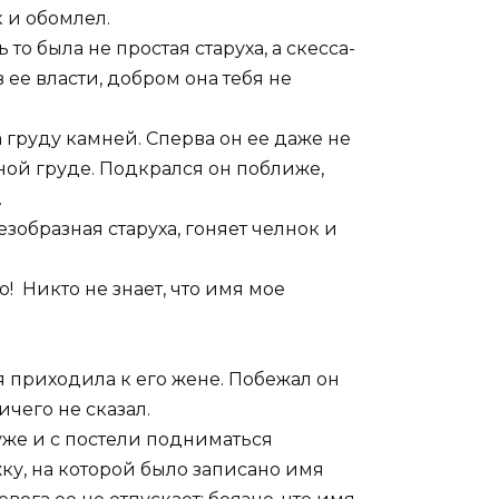
к и обомлел.
 то была не простая старуха, а скесса-
в ее власти, добром она тебя не
а груду камней. Сперва он ее даже не
нной груде. Подкрался он поближе,
.
зобразная старуха, гоняет челнок и
хо! Никто не знает, что имя мое
ая приходила к его жене. Побежал он
ичего не сказал.
 уже и с постели подниматься
жку, на которой было записано имя