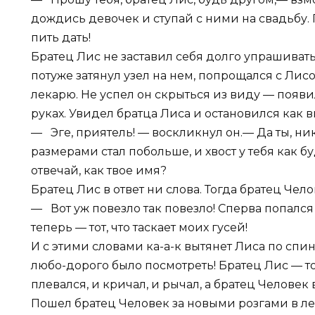
дождись девочек и ступай с ними на свадьбу. 
пить дать!
Братец Лис не заставил себя долго упрашивать.
потуже затянул узел на нем, попрощался с Лисо
лекарю. Не успел он скрыться из виду — появи
руках. Увидел братца Лиса и остановился как 
— Эге, приятель! — воскликнул он.— Да ты, ник
размерами стал побольше, и хвост у тебя как бу
отвечай, как твое имя?
Братец Лис в ответ ни слова. Тогда братец Чело
— Вот уж повезло так повезло! Сперва попался т
теперь — тот, что таскает моих гусей!
И с этими словами ка-а-к вытянет Лиса по спине
любо-дорого было посмотреть! Братец Лис — тот 
плевался, и кричал, и рычал, а братец Человек 
Пошел братец Человек за новыми розгами в лес,