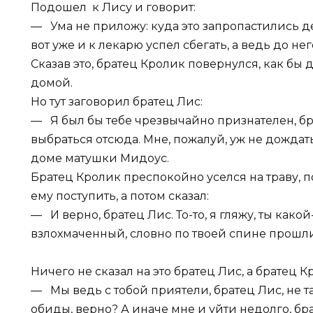
Подошел к Лису и говорит:
— Ума не приложу: куда это запропастились д
вот уже и к лекарю успел сбегать, а ведь до н
Сказав это, братец Кролик повернулся, как бы 
домой.
Но тут заговорил братец Лис:
— Я был бы тебе чрезвычайно признателен, бр
выбраться отсюда. Мне, пожалуй, уж не дождать
доме матушки Мидоус.
Братец Кролик преспокойно уселся на траву, п
ему поступить, а потом сказал:
— И верно, братец Лис. То-то, я гляжу, ты какой
взлохмаченный, словно по твоей спине прошли
Ничего не сказал на это братец Лис, а братец 
— Мы ведь с тобой приятели, братец Лис, не т
обиды, верно? А иначе мне и уйти недолго, бр