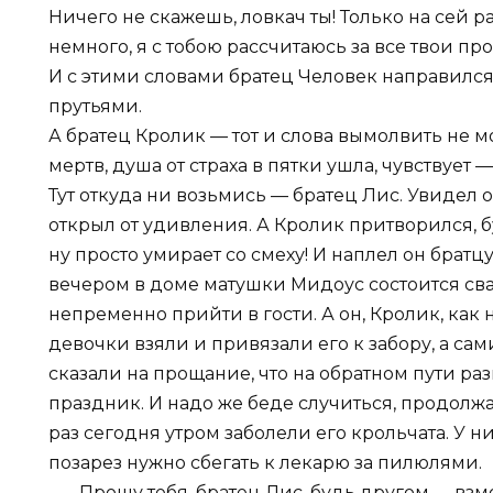
Ничего не скажешь, ловкач ты! Только на сей
немного, я с тобою рассчитаюсь за все твои пр
И с этими словами братец Человек направилс
прутьями.
А братец Кролик — тот и слова вымолвить не м
мертв, душа от страха в пятки ушла, чувствует —
Тут откуда ни возьмись — братец Лис. Увидел 
открыл от удивления. А Кролик притворился, бу
ну просто умирает со смеху! И наплел он брат
вечером в доме матушки Мидоус состоится сва
непременно прийти в гости. А он, Кролик, как н
девочки взяли и привязали его к забору, а с
сказали на прощание, что на обратном пути раз
праздник. И надо же беде случиться, продолжа
раз сегодня утром заболели его крольчата. У н
позарез нужно сбегать к лекарю за пилюлями.
— Прошу тебя, братец Лис, будь другом,— взм