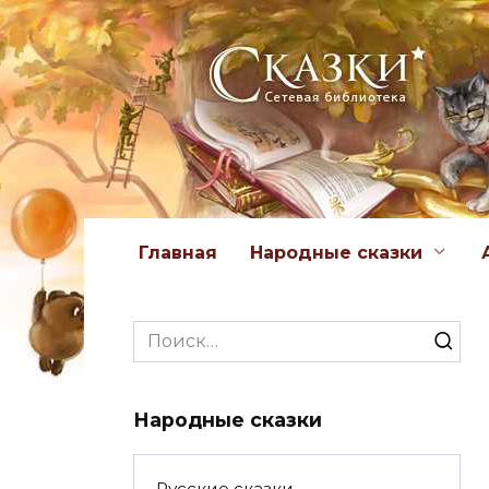
Перейти
к
содержанию
Главная
Народные сказки
Search
for:
Народные сказки
Русские сказки