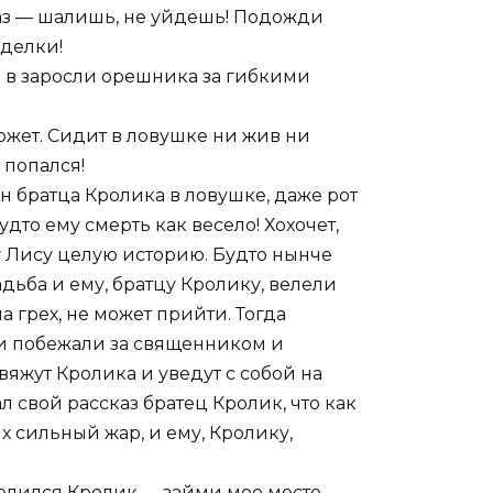
 раз — шалишь, не уйдешь! Подожди
оделки!
я в заросли орешника за гибкими
ожет. Сидит в ловушке ни жив ни
 попался!
он братца Кролика в ловушке, даже рот
дто ему смерть как весело! Хохочет,
цу Лису целую историю. Будто нынче
дьба и ему, братцу Кролику, велели
а грех, не может прийти. Тогда
ами побежали за священником и
вяжут Кролика и уведут с собой на
л свой рассказ братец Кролик, что как
их сильный жар, и ему, Кролику,
олился Кролик,— займи мое место,