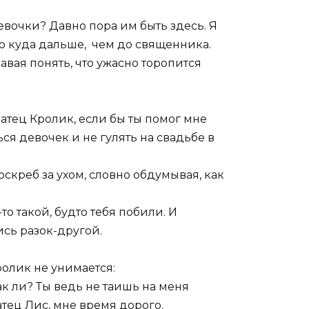
евочки? Давно пора им быть здесь. Я
его куда дальше, чем до священника.
давая понять, что ужасно торопится
атец Кролик, если бы ты помог мне
ся девочек и не гулять на свадьбе в
оскреб за ухом, словно обдумывая, как
-то такой, будто тебя побили. И
сь разок-другой.
Кролик не унимается:
ак ли? Ты ведь не таишь на меня
атец Лис, мне время дорого.