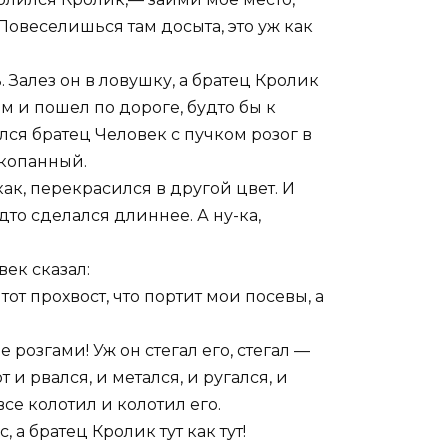
Повеселишься там досыта, это уж как
 Залез он в ловушку, а братец Кролик
м и пошел по дороге, будто бы к
лся братец Человек с пучком розог в
вкопанный.
ак, перекрасился в другой цвет. И
дто сделался длиннее. А ну-ка,
век сказал:
от прохвост, что портит мои посевы, а
 розгами! Уж он стегал его, стегал —
и рвался, и метался, и ругался, и
все колотил и колотил его.
 а братец Кролик тут как тут!