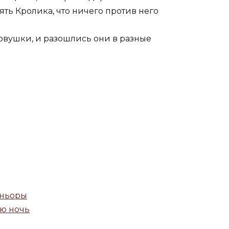
ять Кролика, что ничего против него
ловушки, и разошлись они в разные
еньоры
ю ночь