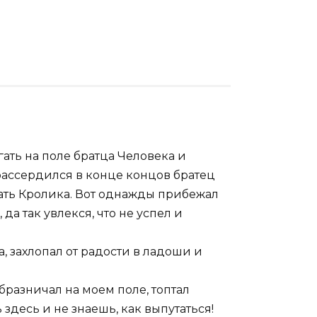
ать на поле братца Человека и
 рассердился в конце концов братец
ать Кролика. Вот однажды прибежал
да так увлекся, что не успел и
а, захлопал от радости в ладоши и
образничал на моем поле, топтал
здесь и не знаешь, как выпутаться!