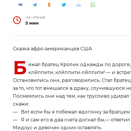
НА ЧТЕНИЕ
5 мин
Сказка афро-американцев США
Б
ежал братец Кролик однажды по дороге,
клйппити, клйппити-лйппити! — и встре
Остановились они, разговорились. Стал брате
за то, что тот вмешался в драку, случившуюся
Посмеялись они над тем, как трусливо удирал т
скажи:
— Вот если бы я побежал вдогонку за братцем Л
— Я и сам его в два счета догнал бы,— ответи
Мидоус и девочек одних оставлять.