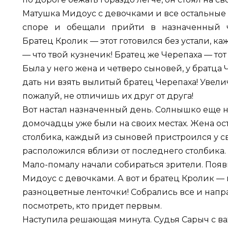
Матушка Мидоус с девочками и все остальны
споре и обещали прийти в назначенный ч
Братец Кролик — этот готовился без устали, ка
— что твой кузнечик! Братец же Черепаха — тот
Была у него жена и четверо сыновей, у братца 
дать ни взять вылитый братец Черепаха! Увели
пожалуй, не отличишь их друг от друга!
Вот настал назначенный день. Солнышко еще не
домочадцы уже были на своих местах. Жена ост
столбика, каждый из сыновей пристроился у св
расположился вблизи от последнего столбика.
Мало-помалу начали собираться зрители. Поя
Мидоус с девочками. А вот и братец Кролик — 
разноцветные ленточки! Собрались все и напр
посмотреть, кто придет первым.
Наступила решающая минута. Судья Сарыч с в