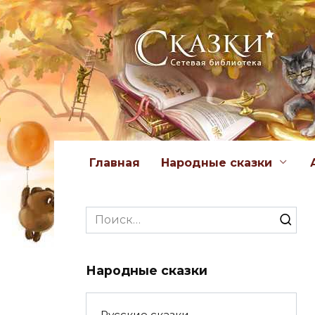
Перейти
к
содержанию
Главная
Народные сказки
Search
for:
Народные сказки
Русские сказки