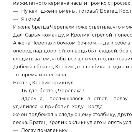
из жилетного кармана часы и громко спросил:
— Ну как, джентльмены, готовы? Братец Кроли
— Я готов!
И жена братца Черепахи тоже ответила, что мо
Дал Сарыч команду, и Кролик стрелой понесс
А жена Черепахи бочком-бочком — да к себе в б
вперед над дорогой: он ведь был судьей, брат
следить за тем, чтобы все шло честно, по прави
Добежал братец Кролик до столбика, а один и
это время из лесочка.
Братец Кролик крикнул:
— Ты где, братец Черепаха?
— Здесь я,— послышалось в ответ,— ползу 
удивился и прибавил ходу. Когда
же он подбежал к следующему столбику, друго
леска. Братец Кролик окликнул его и опять услы
— Ползу помаленьку.