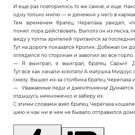
И еще раз повторилось то же самое, и еще. На
одну только милю — и денежки у него в карма
Тем временем братец Черепаха увидел, что
понял: пора действовать. Выполз он из леска, 
виду у толпы зрителей притаился за последни
Тут на дороге показался Кролик. Добежал он д
огляделся по сторонам и завопил во все горло:
— Я выиграл, я выиграл, братец Сарыч! 
Тут все как начали хохотать! А матушка Мидоус
смеху. Вышел из-за столбика братец Черепаха и
— Уважаемые леди и джентльмены! Думается мн
отдышусь немножечко и заберу их.
С этими словами взял братец Черепаха кошелек
шею и как ни в чем не бывало отправился дом