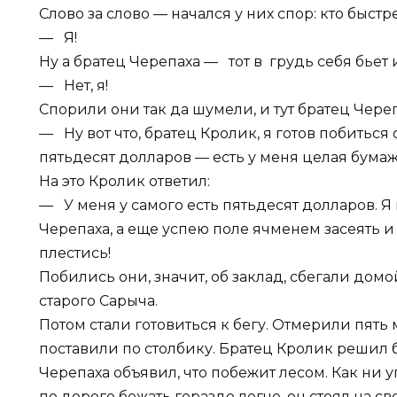
Слово за слово — начался у них спор: кто быст
— Я!
Ну а братец Черепаха — тот в грудь себя бьет 
— Нет, я!
Спорили они так да шумели, и тут братец Череп
— Ну вот что, братец Кролик, я готов побиться 
пятьдесят долларов — есть у меня целая бумажк
На это Кролик ответил:
— У меня у самого есть пятьдесят долларов. Я 
Черепаха, а еще успею поле ячменем засеять и
плестись!
Побились они, значит, об заклад, сбегали дом
старого Сарыча.
Потом стали готовиться к бегу. Отмерили пять
поставили по столбику. Братец Кролик решил б
Черепаха объявил, что побежит лесом. Как ни у
по дороге бежать гораздо легче, он стоял на сво