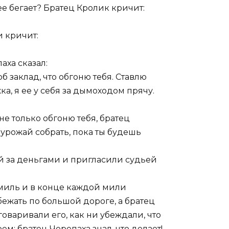
рее бегает? Братец Кролик кричит:
и кричит:
аха сказал:
об заклад, что обгоню тебя. Ставлю
а, я ее у себя за дымоходом прячу.
не только обгоню тебя, братец
 урожай собрать, пока ты будешь
ой за деньгами и пригласили судьей
 миль и в конце каждой мили
ежать по большой дороге, а братец
говаривали его, как ни убеждали, что
ем: братец Черепаха знал, что делает!