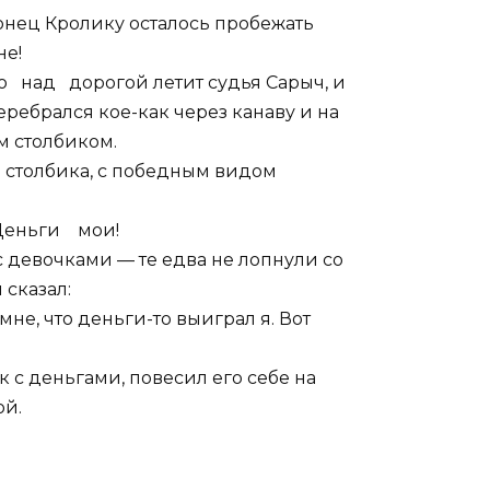
конец Кролику осталось пробежать
не!
 над дорогой летит судья Сарыч, и
перебрался кое-как через канаву и на
м столбиком.
о столбика, с победным видом
Деньги мои!
 с девочками — те едва не лопнули со
 сказал:
е, что деньги-то выиграл я. Вот
 с деньгами, повесил его себе на
ой.