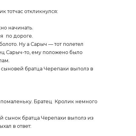
к тотчас откликнулся:
жно начинать.
я по дороге.
олото. Ну а Сарыч — тот полетел
ец Сарыч-то, ему положено было
лам.
з сыновей братца Черепахи выполз в
помаленьку. Братец Кролик немного
й сынок братца Черепахи выполз из
хал в ответ: