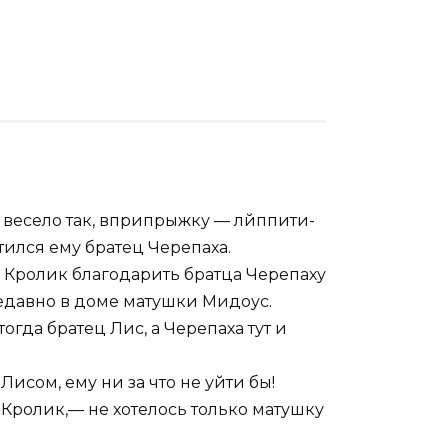
 весело так, вприпрыжку — лйппити-
тился ему братец Черепаха.
ц Кролик благодарить братца Черепаху
 недавно в доме матушки Мидоус.
огда братец Лис, а Черепаха тут и
исом, ему ни за что не уйти бы!
л Кролик,— не хотелось только матушку