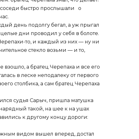
е соседи быстро прослышали о
ас.
ждый день подолгу бегал, а уж прыгал
 целые дни проводил у себя в болоте.
Черепахи-то, и каждый из них — ну ни
чительное стекло возьми — и то,
 взошло, а братец Черепаха и все его
алась в леске неподалеку от первого
оего столбика, а сам братец Черепаха
вился судья Сарыч, пришла матушка
нарядный такой, на шее к на ушах
авились к другому концу дороги:
ажным видом вышел вперед, достал