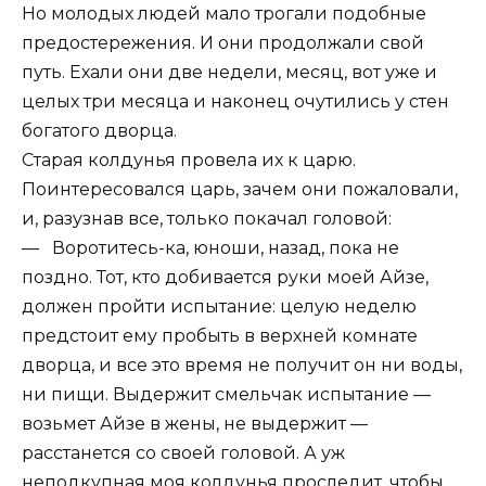
Но молодых людей мало трогали подобные
предостережения. И они продолжали свой
путь. Ехали они две недели, месяц, вот уже и
целых три месяца и наконец очутились у стен
богатого дворца.
Старая колдунья провела их к царю.
Поинтересовался царь, зачем они пожаловали,
и, разузнав все, только покачал головой:
— Воротитесь-ка, юноши, назад, пока не
поздно. Тот, кто добивается руки моей Айзе,
должен пройти испытание: целую неделю
предстоит ему пробыть в верхней комнате
дворца, и все это время не получит он ни воды,
ни пищи. Выдержит смельчак испытание —
возьмет Айзе в жены, не выдержит —
расстанется со своей головой. А уж
неподкупная моя колдунья проследит, чтобы