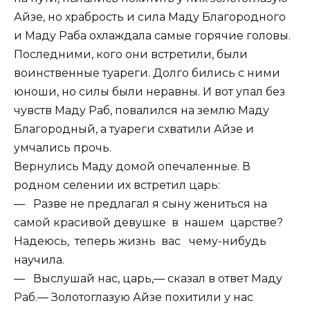
Айзе, но храбрость и сила Маду Благородного
и Маду Раба охлаждала самые горячие головы.
Последними, кого они встретили, были
воинственные туареги. Долго бились с ними
юноши, но силы были неравны. И вот упал без
чувств Маду Раб, повалился на землю Маду
Благородный, а туареги схватили Айзе и
умчались прочь.
Вернулись Маду домой опечаленные. В
родном селении их встретил царь:
— Разве не предлагал я сыну жениться на
самой красивой девушке в нашем царстве?
Надеюсь, теперь жизнь вас чему-нибудь
научила.
— Выслушай нас, царь,— сказал в ответ Маду
Раб.— Золотоглазую Айзе похитили у нас