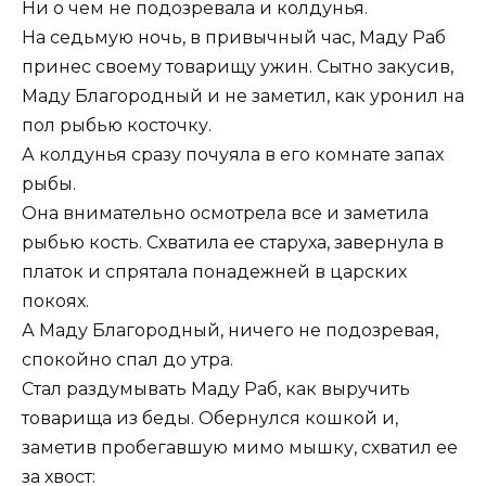
Ни о чем не подозревала и колдунья.
На седьмую ночь, в привычный час, Маду Раб
принес своему товарищу ужин. Сытно закусив,
Маду Благородный и не заметил, как уронил на
пол рыбью косточку.
А колдунья сразу почуяла в его комнате запах
рыбы.
Она внимательно осмотрела все и заметила
рыбью кость. Схватила ее старуха, завернула в
платок и спрятала понадежней в царских
покоях.
А Маду Благородный, ничего не подозревая,
спокойно спал до утра.
Стал раздумывать Маду Раб, как выручить
товарища из беды. Обернулся кошкой и,
заметив пробегавшую мимо мышку, схватил ее
за хвост: