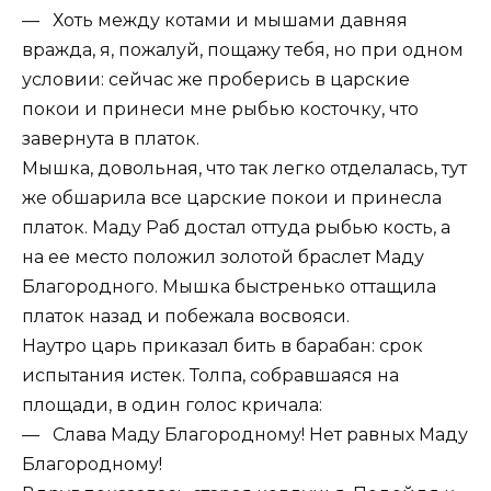
— Хоть между котами и мышами давняя
вражда, я, пожалуй, пощажу тебя, но при одном
условии: сейчас же проберись в царские
покои и принеси мне рыбью косточку, что
завернута в платок.
Мышка, довольная, что так легко отделалась, тут
же обшарила все царские покои и принесла
платок. Маду Раб достал оттуда рыбью кость, а
на ее место положил золотой браслет Маду
Благородного. Мышка быстренько оттащила
платок назад и побежала восвояси.
Наутро царь приказал бить в барабан: срок
испытания истек. Толпа, собравшаяся на
площади, в один голос кричала:
— Слава Маду Благородному! Нет равных Маду
Благородному!