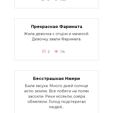
Прекрасная Фаримата
Жила девочка с отцом и мачехой.
Девочку звали Фаримата.
2
1.1к.
Бесстрашная Нжери
Была засуха. Много дней солнце
жгло землю. Все побеги на полях
засохли. Реки иссякли, озёра
обмелели. Голод подстерегал
людей...