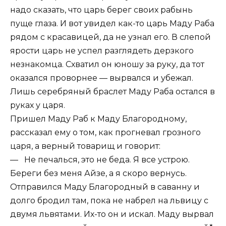
надо сказать, что царь берег своих рабынь
пуще глаза. И вот увидел как-то царь Маду Раба
рядом с красавицей, да не узнал его. В слепой
ярости царь не успел разглядеть дерзкого
незнакомца. Схватил он юношу за руку, да тот
оказался проворнее — вырвался и убежал.
Лишь серебряный браслет Маду Раба остался в
руках у царя.
Пришел Маду Раб к Маду Благородному,
рассказал ему о том, как прогневал грозного
царя, а верный товарищ и говорит:
— Не печалься, это не беда. Я все устрою.
Береги без меня Айзе, а я скоро вернусь.
Отправился Маду Благородный в саванну и
долго бродил там, пока не набрел на львицу с
двумя львятами. Их-то он и искал. Маду вырвал