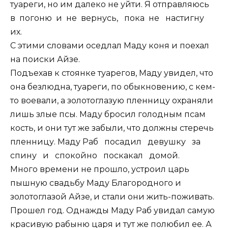
туареги, но им далеко не уйти. Я отправляюсь
в погоню и не вернусь, пока не настигну
их.
С этими словами оседлал Маду коня и поехал
на поиски Айзе.
Подъехав к стоянке туарегов, Маду увидел, что
она безлюдна, туареги, по обыкновению, с кем-
то воевали, а золотоглазую пленницу охраняли
лишь злые псы. Маду бросил голодным псам
кость, и они тут же забыли, что должны стеречь
пленницу. Маду Раб посадил девушку за
спину и спокойно поскакал домой.
Много времени не прошло, устроил царь
пышную свадьбу Маду Благородного и
золотоглазой Айзе, и стали они жить-поживать.
Прошел год. Однажды Маду Раб увидал самую
красивую рабыню царя и тут же полюбил ее. А