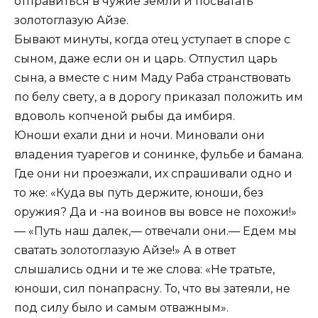
отправиться в чужие земли и посватать
золотоглазую Айзе.
Бывают минуты, когда отец уступает в споре с
сыном, даже если он и царь. Отпустил царь
сына, а вместе с ним Маду Раба странствовать
по белу свету, а в дорогу приказал положить им
вдоволь копченой рыбы да имбиря.
Юноши ехали дни и ночи. Миновали они
владения туарегов и сонинке, фульбе и бамана.
Где они ни проезжали, их спрашивали одно и
то же: «Куда вы путь держите, юноши, без
оружия? Да и -на воинов вы вовсе не похожи!»
— «Путь наш далек,— отвечали они.— Едем мы
сватать золотоглазую Айзе!» А в ответ
слышались одни и те же слова: «Не тратьте,
юноши, сил понапрасну. То, что вы затеяли, не
под силу было и самым отважным».