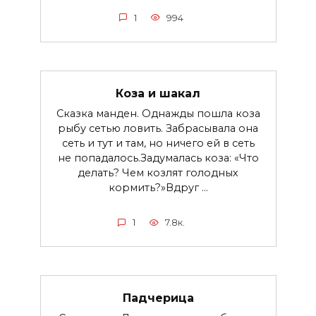
1
994
Коза и шакал
Сказка манден. Однажды пошла коза
рыбу сетью ловить. Забрасывала она
сеть и тут и там, но ничего ей в сеть
не попадалось.Задумалась коза: «Что
делать? Чем козлят голодных
кормить?»Вдруг ...
1
7.8к.
Падчерица