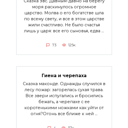
Сказка эвс. Давным-давно на берегу
моря раскинулось огромное
царство. Молва о его богатстве шла
по всему свету, и все в этом царстве
жили счастливо. Не было счастья
лишь у царя: все его сыновья, едва ...
73
125к.
Гиена и черепаха
Сказка маконде. Однажды случился в
лесу пожар: загорелась сухая трава.
Все звери испугались и бросились
бежать, а черепахе с ее
коротенькими ножками как уйти от
огня?Огонь все ближе к ней ...
4
37к.