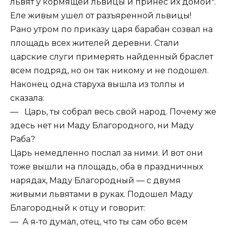
львят у кормящей львицы и принес их домой*.
Еле живым ушел от разъяренной львицы!
Рано утром по приказу царя барабан созвал на
площадь всех жителей деревни. Стали
царские слуги примерять найденный браслет
всем подряд, но он так никому и не подошел.
Наконец одна старуха вышла из толпы и
сказала:
— Царь, ты собрал весь свой народ. Почему же
здесь нет ни Маду Благородного, ни Маду
Раба?
Царь немедленно послал за ними. И вот они
тоже вышли на площадь, оба в праздничных
нарядах, Маду Благородный — с двумя
живыми львятами в руках. Подошел Маду
Благородный к отцу и говорит:
— А я-то думал, отец, что ты сам обо всем