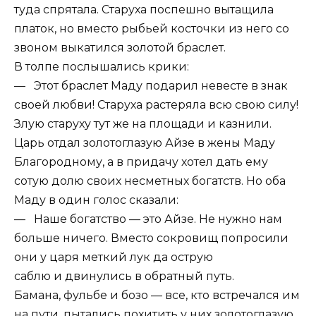
туда спрятала. Старуха поспешно вытащила
платок, но вместо рыбьей косточки из него со
звоном выкатился золотой браслет.
В толпе послышались крики:
— Этот браслет Маду подарил невесте в знак
своей любви! Старуха растеряла всю свою силу!
Злую старуху тут же на площади и казнили.
Царь отдал золотоглазую Айзе в жены Маду
Благородному, а в придачу хотел дать ему
сотую долю своих несметных богатств. Но оба
Маду в один голос сказали:
— Наше богатство — это Айзе. Не нужно нам
больше ничего. Вместо сокровищ попросили
они у царя меткий лук да острую
саблю и двинулись в обратный путь.
Бамана, фульбе и бозо — все, кто встречался им
на пути, пытались похитить у них золотоглазую