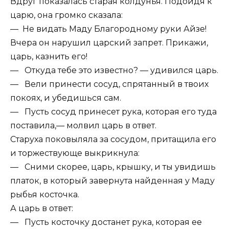
Вдруг показалась старая колдунья. Подойдя к
царю, она громко сказала:
— Не видать Маду Благородному руки Айзе!
Вчера он нарушил царский запрет. Прикажи,
царь, казнить его!
— Откуда тебе это известно? — удивился царь.
— Вели принести сосуд, спрятанный в твоих
покоях, и убедишься сам.
— Пусть сосуд принесет рука, которая его туда
поставила,— молвил царь в ответ.
Старуха поковыляла за сосудом, притащила его
и торжествующе выкрикнула:
— Сними скорее, царь, крышку, и ты увидишь
платок, в который завернута найденная у Маду
рыбья косточка.
А царь в ответ:
— Пусть косточку достанет рука, которая ее