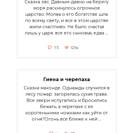
Сказка эвс. Давным-давно на берегу
моря раскинулось огромное
царство. Молва о его богатстве шла
по всему свету, и все в этом царстве
жили счастливо. Не было счастья
лишь у царя: все его сыновья, едва ...
73
125к.
Гиена и черепаха
Сказка маконде. Однажды случился в
лесу пожар: загорелась сухая трава.
Все звери испугались и бросились
бежать, а черепахе с ее
коротенькими ножками как уйти от
огня?Огонь все ближе к ней ...