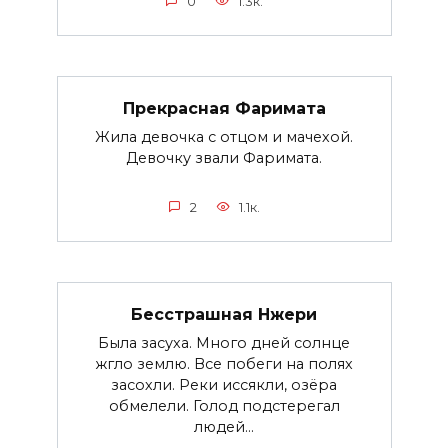
0
1.3к.
Прекрасная Фаримата
Жила девочка с отцом и мачехой.
Девочку звали Фаримата.
2
1.1к.
Бесстрашная Нжери
Была засуха. Много дней солнце
жгло землю. Все побеги на полях
засохли. Реки иссякли, озёра
обмелели. Голод подстерегал
людей...