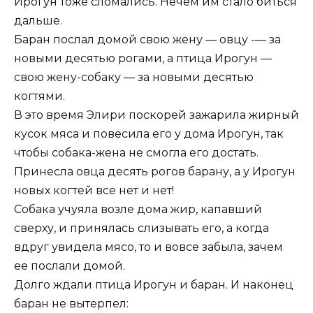
Ирогун тоже сломались. Нечем им стало биться
дальше.
Баран послал домой свою жену — овцу -— за
новыми десятью рогами, а птица Ирогун —
свою жену-собаку — за новыми десятью
когтями.
В это время Элири поскорей зажарила жирный
кусок мяса и повесила его у дома Ирогун, так
чтобы собака-жена не смогла его достать.
Принесла овца десять рогов барану, а у Ирогун
новых когтей все нет и нет!
Собака учуяла возле дома жир, капавший
сверху, и принялась слизывать его, а когда
вдруг увидела мясо, то и вовсе забыла, зачем
ее послали домой.
Долго ждали птица Ирогун и баран. И наконец
баран не вытерпел: