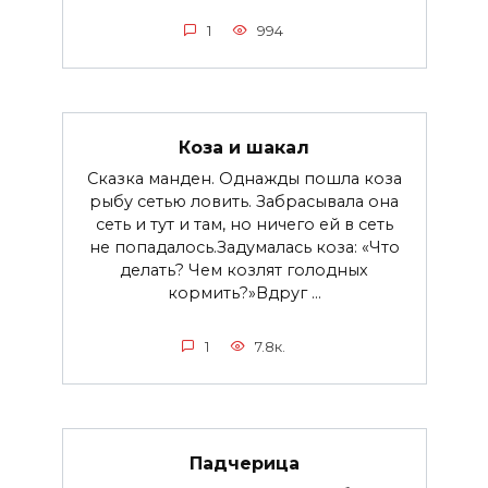
1
994
Коза и шакал
Сказка манден. Однажды пошла коза
рыбу сетью ловить. Забрасывала она
сеть и тут и там, но ничего ей в сеть
не попадалось.Задумалась коза: «Что
делать? Чем козлят голодных
кормить?»Вдруг ...
1
7.8к.
Падчерица