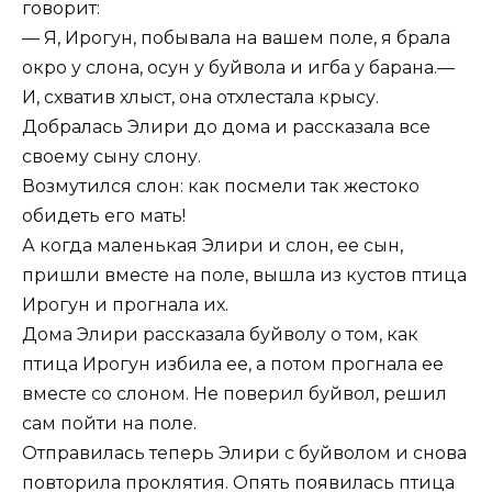
говорит:
— Я, Ирогун, побывала на вашем поле, я брала
окро у слона, осун у буйвола и игба у барана.—
И, схватив хлыст, она отхлестала крысу.
Добралась Элири до дома и рассказала все
своему сыну слону.
Возмутился слон: как посмели так жестоко
обидеть его мать!
А когда маленькая Элири и слон, ее сын,
пришли вместе на поле, вышла из кустов птица
Ирогун и прогнала их.
Дома Элири рассказала буйволу о том, как
птица Ирогун избила ее, а потом прогнала ее
вместе со слоном. Не поверил буйвол, решил
сам пойти на поле.
Отправилась теперь Элири с буйволом и снова
повторила проклятия. Опять появилась птица