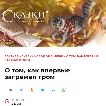
Перейти
к
содержанию
ГЛАВНАЯ
»
СКАЗКИ НАРОДОВ АФРИКИ
»
О ТОМ, КАК ВПЕРВЫЕ
ЗАГРЕМЕЛ ГРОМ
О том, как впервые
загремел гром
НА ЧТЕНИЕ
3 мин