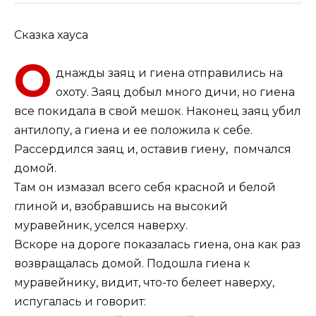
Сказка хауса
О
днажды заяц и гиена отправились на
охоту. Заяц добыл много дичи, но гиена
все покидала в свой мешок. Наконец заяц убил
антилопу, а гиена и ее положила к себе.
Рассердился заяц и, оставив гиену, помчался
домой.
Там он измазал всего себя красной и белой
глиной и, взобравшись на высокий
муравейник, уселся наверху.
Вскоре на дороге показалась гиена, она как раз
возвращалась домой. Подошла гиена к
муравейнику, видит, что-то белеет наверху,
испугалась и говорит: