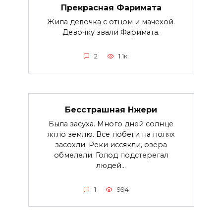
Прекрасная Фаримата
Жила девочка с отцом и мачехой.
Девочку звали Фаримата.
2
1.1к.
Бесстрашная Нжери
Была засуха. Много дней солнце
жгло землю. Все побеги на полях
засохли. Реки иссякли, озёра
обмелели. Голод подстерегал
людей...
1
994