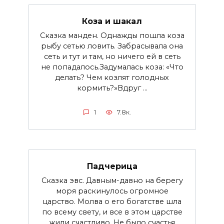
Коза и шакал
Сказка манден. Однажды пошла коза
рыбу сетью ловить. Забрасывала она
сеть и тут и там, но ничего ей в сеть
не попадалось.Задумалась коза: «Что
делать? Чем козлят голодных
кормить?»Вдруг ...
1
7.8к.
Падчерица
Сказка эвс. Давным-давно на берегу
моря раскинулось огромное
царство. Молва о его богатстве шла
по всему свету, и все в этом царстве
жили счастливо. Не было счастья