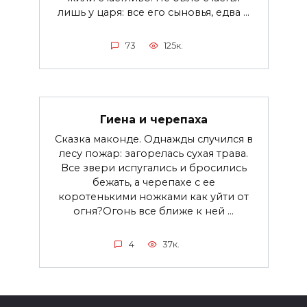
лишь у царя: все его сыновья, едва ...
73
125к.
Гиена и черепаха
Сказка маконде. Однажды случился в
лесу пожар: загорелась сухая трава.
Все звери испугались и бросились
бежать, а черепахе с ее
коротенькими ножками как уйти от
огня?Огонь все ближе к ней ...
4
37к.