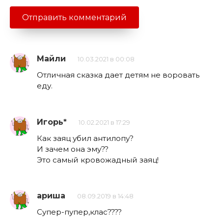
Майли
10.03.2021 в 00:08
Отличная сказка дает детям не воровать
еду.
Игорь*
10.02.2021 в 17:29
Как заяц убил антилопу?
И зачем она эму??
Это самый кровожадный заяц!
ариша
08.09.2019 в 14:48
Супер-пупер,клас????