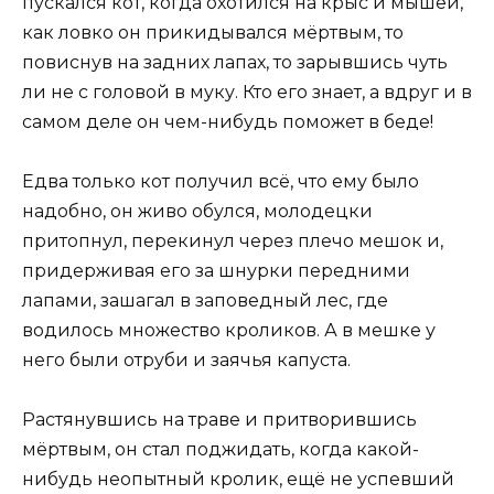
пускался кот, когда охотился на крыс и мышей,
как ловко он прикидывался мёртвым, то
повиснув на задних лапах, то зарывшись чуть
ли не с головой в муку. Кто его знает, а вдруг и в
самом деле он чем-нибудь поможет в беде!
Едва только кот получил всё, что ему было
надобно, он живо обулся, молодецки
притопнул, перекинул через плечо мешок и,
придерживая его за шнурки передними
лапами, зашагал в заповедный лес, где
водилось множество кроликов. А в мешке у
него были отруби и заячья капуста.
Растянувшись на траве и притворившись
мёртвым, он стал поджидать, когда какой-
нибудь неопытный кролик, ещё не успевший