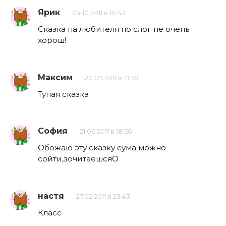
Ярик
04.10.2011 в 10:43
Сказка на любителя но слог не очень
хорош!
Максим
20.09.2011 в 19:59
Тупая сказка
София
21.06.2011 в 18:56
Обожаю эту сказку сума можно
сойти,зочитаешсяO
настя
27.02.2011 в 23:43
Класс