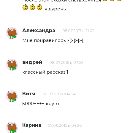
.я дурень
Александра
05.07.2017 в 21:02
Мне понравилось :-[:-[:-[:-[
андрей
08.07.2016 в 07:54
классный рассказ!1
Витя
30.03.2016 в 14:24
5000++++ круто
Карина
27.06.2015 в 04:26