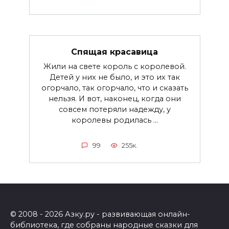
Спящая красавица
Жили на свете король с королевой.
Детей у них не было, и это их так
огорчало, так огорчало, что и сказать
нельзя. И вот, наконец, когда они
совсем потеряли надежду, у
королевы родилась ...
99
255к.
© 2008 - 2026 Азку.ру - развивающая онлайн-
библиотека, где собраны народные сказки для