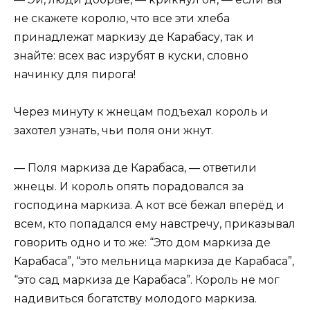
не скажете королю, что все эти хлеба
принадлежат маркизу де Карабасу, так и
знайте: всех вас изрубят в куски, словно
начинку для пирога!
Через минуту к жнецам подъехал король и
захотел узнать, чьи поля они жнут.
— Поля маркиза де Карабаса, — ответили
жнецы. И король опять порадовался за
господина маркиза. А кот всё бежал вперёд и
всем, кто попадался ему навстречу, приказывал
говорить одно и то же: “Это дом маркиза де
Карабаса”, “это мельница маркиза де Карабаса”,
“это сад маркиза де Карабаса”. Король не мог
надивиться богатству молодого маркиза.