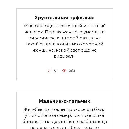
Хрустальная туфелька
Жил-был один почтенный и знатный
человек. Первая жена его умерла, и
он женился во второй раз, да на
такой сварливой и высокомерной
женщине, какой свет еще не
видывал...
0
593
Мальчик-с-пальчик
Жил-был однажды дровосек, и было
у них с женой семеро сыновей: два
близнеца по десять лет, два близнеца
по девять лет, два близнеца по