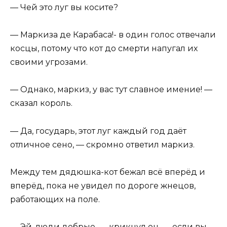
— Чей это луг вы косите?
— Маркиза де Карабаса!- в один голос отвечали
косцы, потому что кот до смерти напугал их
своими угрозами.
— Однако, маркиз, у вас тут славное имение! —
сказал король.
— Да, государь, этот луг каждый год даёт
отличное сено, — скромно ответил маркиз.
Между тем дядюшка-кот бежал всё вперёд и
вперёд, пока не увидел по дороге жнецов,
работающих на поле.
— Эй, люди добрые, — крикнул он, — если вы