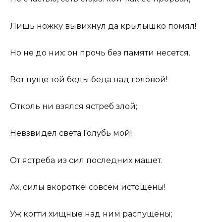
Лишь ножку вывихнул да крылышко помял!
Но не до них: он прочь без памяти несется.
Вот пуще той беды беда над головой!
Отколь ни взялся ястреб злой;
Невзвидел света Голубь мой!
От ястреба из сил последних машет.
Ах, силы вкоротке! совсем истощены!
Уж когти хищные над ним распущены;