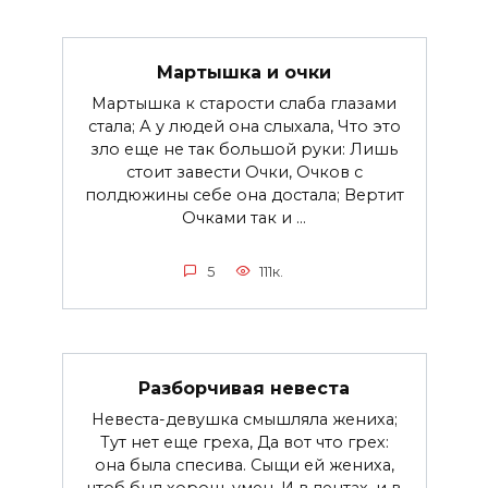
Мартышка и очки
Мартышка к старости слаба глазами
стала; А у людей она слыхала, Что это
зло еще не так большой руки: Лишь
стоит завести Очки, Очков с
полдюжины себе она достала; Вертит
Очками так и ...
5
111к.
Разборчивая невеста
Невеста-девушка смышляла жениха;
Тут нет еще греха, Да вот что грех:
она была спесива. Сыщи ей жениха,