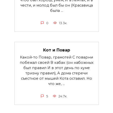
чтоб был хорош, умен, И в лентах, и в
чести, и молод был бы он (Красавица
была ...
0
13.3к.
Кот и Повар
Какой-то Повар, грамотей С поварни
побежал своей В кабак (он набожных
был правил И в этот день по куме
тризну правил), А дома стеречи
съестное от мышей Кота оставил. Но
что же, ...
5
24.7к.