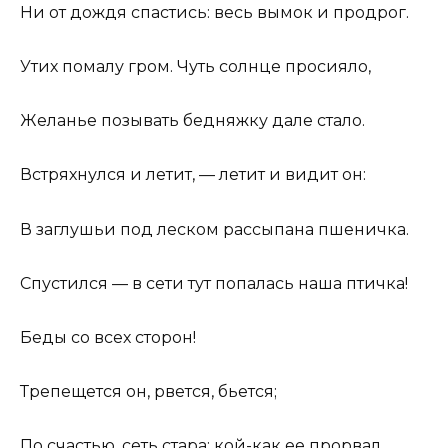
Ни от дождя спастись: весь вымок и продрог.
Утих помалу гром. Чуть солнце просияло,
Желанье позывать бедняжку дале стало.
Встряхнулся и летит, — летит и видит он:
В заглушьи под леском рассыпана пшеничка.
Спустился — в сети тут попалась наша птичка!
Беды со всех сторон!
Трепещется он, рвется, бьется;
По счастью, сеть стара: кой-как ее прорвал,