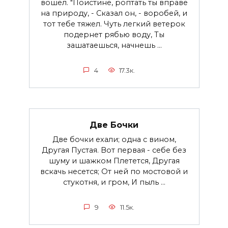
вошел. "Поистине, роптать ты вправе
на природу, - Сказал он, - воробей, и
тот тебе тяжел. Чуть легкий ветерок
подернет рябью воду, Ты
зашатаешься, начнешь ...
4
17.3к.
Две Бочки
Две бочки ехали; одна с вином,
Другая Пустая. Вот первая - себе без
шуму и шажком Плетется, Другая
вскачь несется; От ней по мостовой и
стукотня, и гром, И пыль ...
9
11.5к.