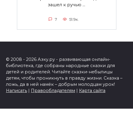
зашел к ручью ...
7
51.9к.
© 2008 - 2026 Азку.ру - развивающая онлайн-
библиотека, где собраны народные сказки для
детей и родителей. Читайте сказки-небылицы
детям, чтобы проникнуть в правду жизни. Сказка –
ложь, да в ней намёк – добрым молодцам урок!
Написать
|
Правообладателям
|
Карта сайта