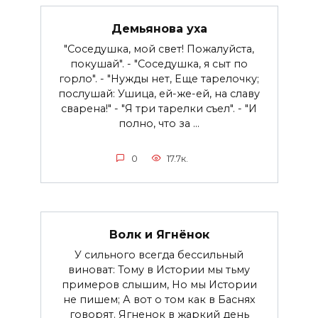
Демьянова уха
"Соседушка, мой свет! Пожалуйста,
покушай". - "Соседушка, я сыт по
горло". - "Нужды нет, Еще тарелочку;
послушай: Ушица, ей-же-ей, на славу
сварена!" - "Я три тарелки съел". - "И
полно, что за ...
0
17.7к.
Волк и Ягнёнок
У сильного всегда бессильный
виноват: Тому в Истории мы тьму
примеров слышим, Но мы Истории
не пишем; А вот о том как в Баснях
говорят. Ягненок в жаркий день