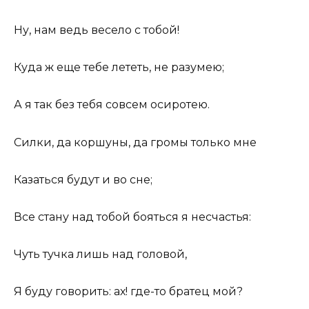
Ну, нам ведь весело с тобой!
Куда ж еще тебе лететь, не разумею;
А я так без тебя совсем осиротею.
Силки, да коршуны, да громы только мне
Казаться будут и во сне;
Все стану над тобой бояться я несчастья:
Чуть тучка лишь над головой,
Я буду говорить: ах! где-то братец мой?