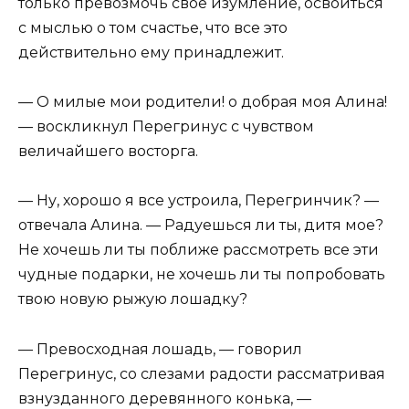
только превозмочь свое изумление, освоиться
с мыслью о том счастье, что все это
действительно ему принадлежит.
— О милые мои родители! о добрая моя Алина!
— воскликнул Перегринус с чувством
величайшего восторга.
— Ну, хорошо я все устроила, Перегринчик? —
отвечала Алина. — Радуешься ли ты, дитя мое?
Не хочешь ли ты поближе рассмотреть все эти
чудные подарки, не хочешь ли ты попробовать
твою новую рыжую лошадку?
— Превосходная лошадь, — говорил
Перегринус, со слезами радости рассматривая
взнузданного деревянного конька, —