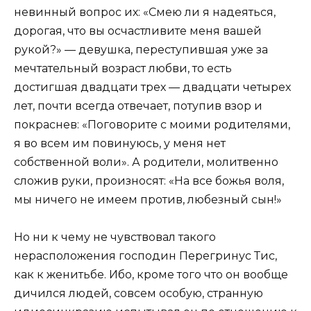
невинный вопрос их: «Смею ли я надеяться,
дорогая, что вы осчастливите меня вашей
рукой?» — девушка, переступившая уже за
мечтательный возраст любви, то есть
достигшая двадцати трех — двадцати четырех
лет, почти всегда отвечает, потупив взор и
покраснев: «Поговорите с моими родителями,
я во всем им повинуюсь, у меня нет
собственной воли». А родители, молитвенно
сложив руки, произносят: «На все божья воля,
мы ничего не имеем против, любезный сын!»
Но ни к чему не чувствовал такого
нерасположения господин Перегринус Тис,
как к женитьбе. Ибо, кроме того что он вообще
дичился людей, совсем особую, странную