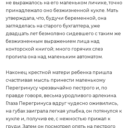
не выражалось на его маленьком личике, точно
принадлежало оно безжизненной кукле. Мать
утверждала, что, будучи беременной, она
загляделась на старого бухгалтера, уже
двадцать лет безмолвно сидевшего с таким же
безжизненным выражением лица над
конторской книгой; много горячих слез
пролила она над маленьким автоматом.
Наконец крестной матери ребенка пришла
счастливая мысль принести маленькому
Перегринусу чрезвычайно пестрого и, по
правде говоря, весьма уродливого арлекина.
Глаза Перегринуса вдруг чудесно оживились,
на губах заиграла легкая улыбка, он потянулся к
кукле и, получив ее, с нежностью прижал к
груди. Затем он посмотрел опять на пестрого