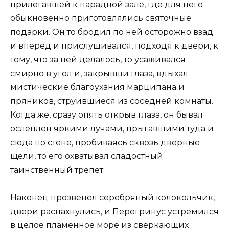
прилегавшей к парадной зале, где для него
обыкновенно приготовлялись святочные
подарки. Он то бродил по ней осторожно взад
и вперед и прислушивался, подходя к двери, к
тому, что за ней делалось, то усаживался
смирно в угол и, закрывши глаза, вдыхал
мистические благоухания марципана и
пряников, струившиеся из соседней комнаты.
Когда же, сразу опять открыв глаза, он бывал
ослеплен яркими лучами, прыгавшими туда и
сюда по стене, пробиваясь сквозь дверные
щели, то его охватывал сладостный
таинственный трепет.
Наконец прозвенел серебряный колокольчик,
двери распахнулись, и Перегринус устремился
в целое пламенное море из сверкающих