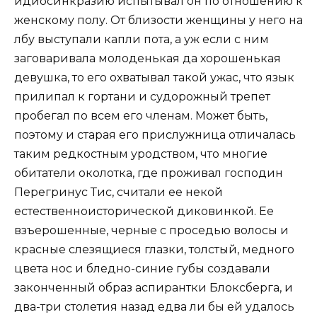
идиосинкразию испытывал он по отношению к
женскому полу. От близости женщины у него на
лбу выступали капли пота, а уж если с ним
заговаривала молоденькая да хорошенькая
девушка, то его охватывал такой ужас, что язык
прилипал к гортани и судорожный трепет
пробегал по всем его членам. Может быть,
поэтому и старая его прислужница отличалась
таким редкостным уродством, что многие
обитатели околотка, где проживал господин
Перегринус Тис, считали ее некой
естественноисторической диковинкой. Ее
взъерошенные, черные с проседью волосы и
красные слезящиеся глазки, толстый, медного
цвета нос и бледно-синие губы создавали
законченный образ аспирантки Блоксберга, и
два-три столетия назад едва ли бы ей удалось