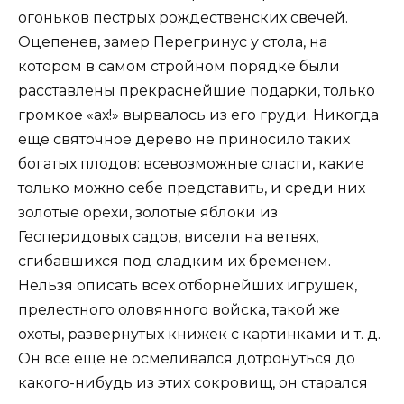
огоньков пестрых рождественских свечей.
Оцепенев, замер Перегринус у стола, на
котором в самом стройном порядке были
расставлены прекраснейшие подарки, только
громкое «ах!» вырвалось из его груди. Никогда
еще святочное дерево не приносило таких
богатых плодов: всевозможные сласти, какие
только можно себе представить, и среди них
золотые орехи, золотые яблоки из
Гесперидовых садов, висели на ветвях,
сгибавшихся под сладким их бременем.
Нельзя описать всех отборнейших игрушек,
прелестного оловянного войска, такой же
охоты, развернутых книжек с картинками и т. д.
Он все еще не осмеливался дотронуться до
какого-нибудь из этих сокровищ, он старался