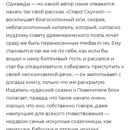
Однажды — но какой автор ныне отважится
начать так свой рассказ. «Старо! Скучно!» —
восклицает благосклонный или, скорее,
неблагосклонный читатель, который, согласно
мудрому совету древнеримского поэта, хочет
сразу же быть перенесенным medias in res. Ему
становится так же не по себе, как если бы
вошел к нему болтливый гость и расселся и
стал бы откашливаться, собираясь приступить к
своей нескончаемой речи, — он захлопывает с
досады книгу, только что им раскрытую.
Издатель чудесной сказки о Повелителе блох
полагает, правда, что такое начало очень
хорошо, что оно, собственно говоря, даже
наилучшее для всякого повествования —
недаром самые искусные сказочницы, как
нянюшки, бабушки и прочие, искони