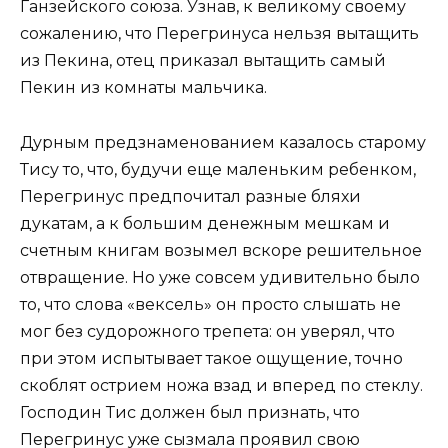
Ганзейского союза. Узнав, к великому своему
сожалению, что Перегринуса нельзя вытащить
из Пекина, отец приказал вытащить самый
Пекин из комнаты мальчика.
Дурным предзнаменованием казалось старому
Тису то, что, будучи еще маленьким ребенком,
Перегринус предпочитал разные бляхи
дукатам, а к большим денежным мешкам и
счетным книгам возымел вскоре решительное
отвращение. Но уже совсем удивительно было
то, что слова «вексель» он просто слышать не
мог без судорожного трепета: он уверял, что
при этом испытывает такое ощущение, точно
скоблят острием ножа взад и вперед по стеклу.
Господин Тис должен был признать, что
Перегринус уже сызмала проявил свою