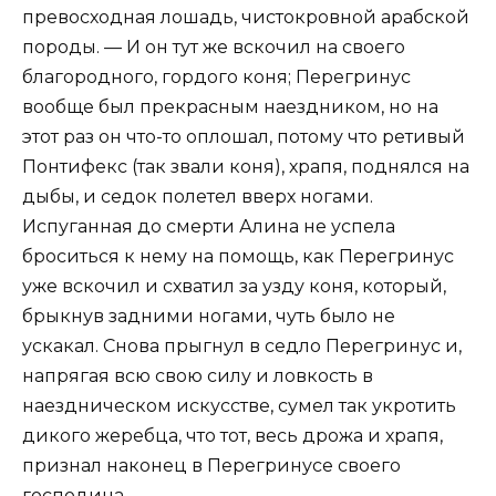
превосходная лошадь, чистокровной арабской
породы. — И он тут же вскочил на своего
благородного, гордого коня; Перегринус
вообще был прекрасным наездником, но на
этот раз он что-то оплошал, потому что ретивый
Понтифекс (так звали коня), храпя, поднялся на
дыбы, и седок полетел вверх ногами.
Испуганная до смерти Алина не успела
броситься к нему на помощь, как Перегринус
уже вскочил и схватил за узду коня, который,
брыкнув задними ногами, чуть было не
ускакал. Снова прыгнул в седло Перегринус и,
напрягая всю свою силу и ловкость в
наездническом искусстве, сумел так укротить
дикого жеребца, что тот, весь дрожа и храпя,
признал наконец в Перегринусе своего
господина.