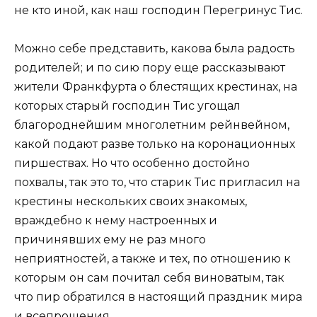
не кто иной, как наш господин Перегринус Тис.
Можно себе представить, какова была радость
родителей; и по сию пору еще рассказывают
жители Франкфурта о блестящих крестинах, на
которых старый господин Тис угощал
благороднейшим многолетним рейнвейном,
какой подают разве только на коронационных
пиршествах. Но что особенно достойно
похвалы, так это то, что старик Тис пригласил на
крестины нескольких своих знакомых,
враждебно к нему настроенных и
причинявших ему не раз много
неприятностей, а также и тех, по отношению к
которым он сам почитал себя виноватым, так
что пир обратился в настоящий праздник мира
и всепрощения.