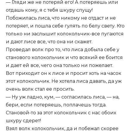
— Гляди же не потеряй его! А потеряешь или
отдашь кому, я с тебя шкуру спущу!
Побожилась лиса, что никому не отдаст и не
потеряет, и пошла себе гулять по белу свету. Кто
только ни заслышит колокольчик-все пугаются
и дают лисе все, что она ни скажет.
Проведал волк про то, что лиса добыла себе у
станового колокольчик и что всякий ее боится
и дает ей все, чего она только ни пожелает.
Вот приходит он к лисе и просит хоть на часок
этот колокольчик. Не хотела лиса давать, да уж
очень волк стал ее просить.
— Ну уж ладно, кум, — согласилась лиса, — на,
бери, если потеряешь, поплачешь тогда.
Становой-то за этот колокольчик с нас обоих
шкуру сдерет!
Взял волк колокольчик, да и побежал скорее