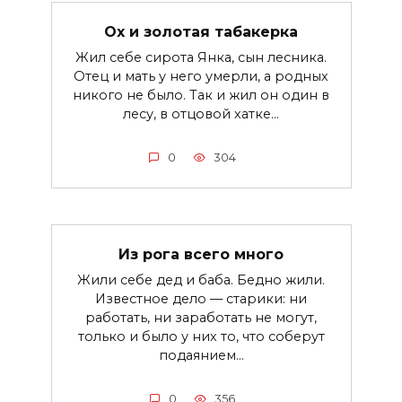
Ох и золотая табакерка
Жил себе сирота Янка, сын лесника.
Отец и мать у него умерли, а родных
никого не было. Так и жил он один в
лесу, в отцовой хатке...
0
304
Из рога всего много
Жили себе дед и баба. Бедно жили.
Известное дело — старики: ни
работать, ни заработать не могут,
только и было у них то, что соберут
подаянием...
0
356