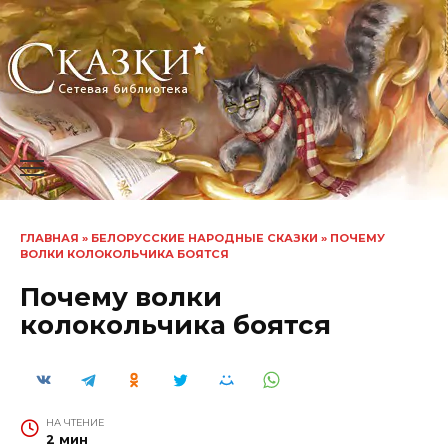
Перейти
к
содержанию
ГЛАВНАЯ
»
БЕЛОРУССКИЕ НАРОДНЫЕ СКАЗКИ
»
ПОЧЕМУ
ВОЛКИ КОЛОКОЛЬЧИКА БОЯТСЯ
Почему волки
колокольчика боятся
НА ЧТЕНИЕ
2 мин