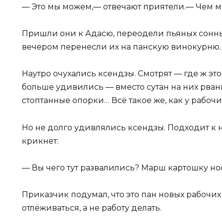
— Это мы можем,— отвечают приятели.— Чем м
Пришли они к Адасю, переодели пьяных сонны
вечером перенесли их на панскую винокурню.
Наутро очухались ксендзы. Смотрят — где ж эт
больше удивились — вместо сутан на них рван
стоптанные опорки… Всё такое же, как у рабоч
Но не долго удивлялись ксендзы. Подходит к 
крикнет:
— Вы чего тут развалились? Марш картошку нос
Приказчик подумал, что это пан новых рабочих
отлёживаться, а не работу делать.