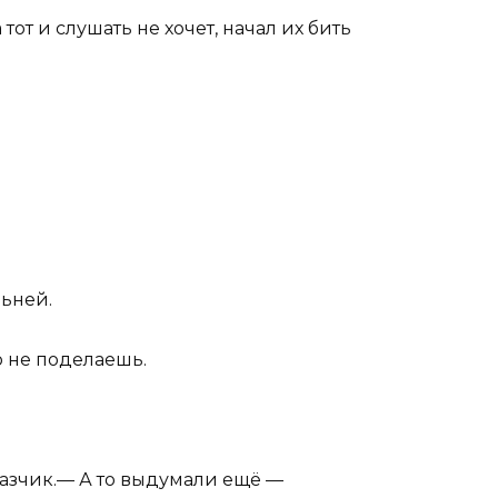
от и слушать не хочет, начал их бить
льней.
о не поделаешь.
казчик.— А то выдумали ещё —