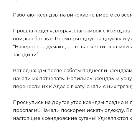
Работают ксендзы на винокурне вместе со всеми
Прошла неделя, вторая, стал жирок с ксендзов 
они, как борзые. Посмотрят друг на дружку и уз
“Наверное,— думают,— это нас черти схватили
засадили”.
Вот однажды после работы поднесли ксендза
начали их потчевать.. Напились ксендзы и усну
перенесли их к Адасю в хату, сняли с них гряз
Проснулись на другое утро ксендзы поздно и др
проспали!.. Начали поскорей искать одежду. Вд
настоящие ксендзовские сутаны! Удивляются к