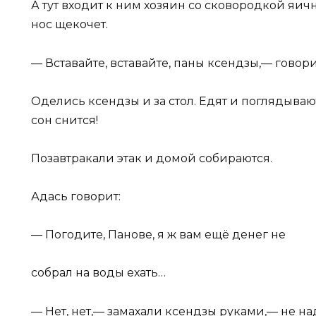
А тут входит к ним хозяин со сковородкой яичн
нос щекочет.
— Вставайте, вставайте, паны ксендзы,— говори
Оделись ксендзы и за стол. Едят и поглядываю
сон снится!
Позавтракали этак и домой собираются.
Адась говорит:
— Погодите, Панове, я ж вам ещё денег не
собрал на воды ехать…
— Нет, нет,— замахали ксендзы руками,— не на