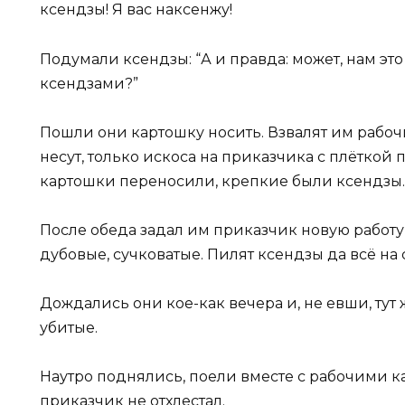
ксендзы! Я вас наксенжу!
Подумали ксендзы: “А и правда: может, нам эт
ксендзами?”
Пошли они картошку носить. Взвалят им рабочи
несут, только искоса на приказчика с плёткой
картошки переносили, крепкие были ксендзы.
После обеда задал им приказчик новую работу
дубовые, сучковатые. Пилят ксендзы да всё на
Дождались они кое-как вечера и, не евши, тут ж
убитые.
Наутро поднялись, поели вместе с рабочими ка
приказчик не отхлестал.