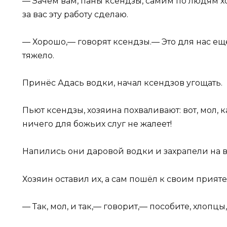
— Зачем вам, паны ксендзы, самим по людям хо
за вас эту работу сделаю.
— Хорошо,— говорят ксендзы.— Это для нас ещё
тяжело.
Принёс Адась водки, начал ксендзов угощать.
Пьют ксендзы, хозяина похваливают: вот, мол,
ничего для божьих слуг не жалеет!
Напились они даровой водки и захрапели на вс
Хозяин оставил их, а сам пошёл к своим прия
— Так, мол, и так,— говорит,— пособите, хлопцы