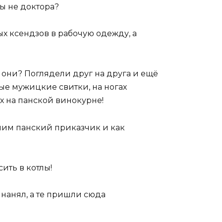
ы не доктора?
х ксендзов в рабочую одежду, а
о они? Поглядели друг на друга и ещё
ые мужицкие свитки, на ногах
их на панской винокурне!
ним панский приказчик и как
ить в котлы!
 нанял, а те пришли сюда