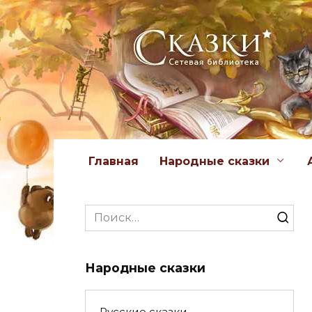
Перейти
к
содержанию
Главная
Народные сказки
Search
for:
Народные сказки
Русские сказки