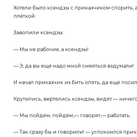
Хотели было ксендзы с приказчиком спорить, а т
плёткой.
Завопили ксендзы:
— Мы не рабочие, а ксендзы!
— Э, да вы ещё надо мной смеяться вздумали!
И начал приказчик их бить опять, да ещё поси
Крутились, вертелись ксендзы, видят — ничег
— Мы пойдём, пойдём,— говорят,— работать.
— Так сразу бы и говорили! — успокоился при