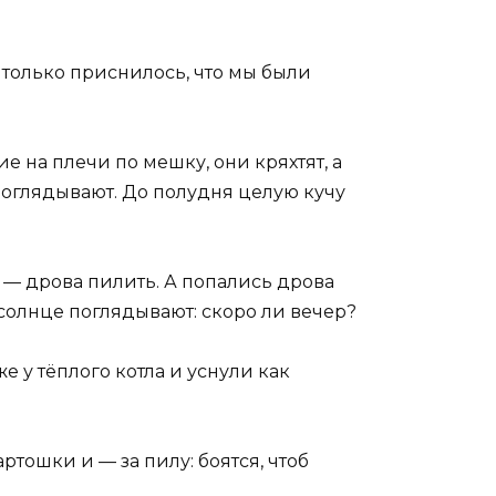
о только приснилось, что мы были
е на плечи по мешку, они кряхтят, а
 поглядывают. До полудня целую кучу
 — дрова пилить. А попались дрова
 солнце поглядывают: скоро ли вечер?
е у тёплого котла и уснули как
ртошки и — за пилу: боятся, чтоб