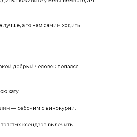
дить. Поживите у меня немного, а я
 лучше, а то нам самим ходить
 какой добрый человек попался —
ю хату.
телям — рабочим с винокурни.
, толстых ксендзов вылечить.