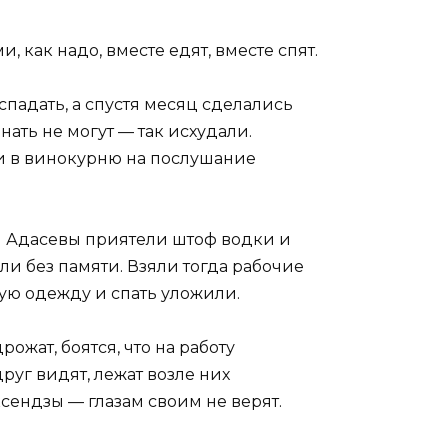
, как надо, вместе едят, вместе спят.
спадать, а спустя месяц сделались
нать не могут — так исхудали.
 и в винокурню на послушание
м Адасевы приятели штоф водки и
ли без памяти. Взяли тогда рабочие
ную одежду и спать уложили.
ожат, боятся, что на работу
руг видят, лежат возле них
сендзы — глазам своим не верят.