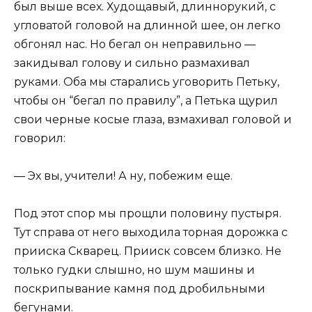
был выше всех. Худощавый, длиннорукий, с
угловатой головой на длинной шее, он легко
обгонял нас. Но бегал он неправильно —
закидывал голову и сильно размахивал
руками. Оба мы старались уговорить Петьку,
чтобы он “бегал по правилу”, а Петька щурил
свои черные косые глаза, взмахивал головой и
говорил:
— Эх вы, учители! А ну, побежим еще.
Под этот спор мы прощли половину пустыря.
Тут справа от него выходила торная дорожка с
прииска Скварец. Прииск совсем близко. Не
только гудки слышно, но шум машины и
поскрипывание камня под дробильными
бегунами.