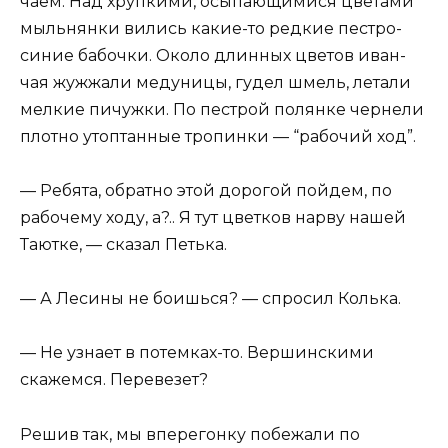
чаем. Над хрупкими, осыпающимися цветами
мыльнянки вились какие-то редкие пестро-
синие бабочки. Около длинных цветов иван-
чая жужжали медуницы, гудел шмель, летали
мелкие пичужки. По пестрой полянке чернели
плотно утоптанные тропинки — “рабочий ход”.
— Ребята, обратно этой дорогой пойдем, по
рабочему ходу, а?.. Я тут цветков нарву нашей
Таютке, — сказал Петька.
— А Лесины не боишься? — спросил Колька.
— Не узнает в потемках-то. Вершинскими
скажемся. Перевезет?
Решив так, мы вперегонку побежали по