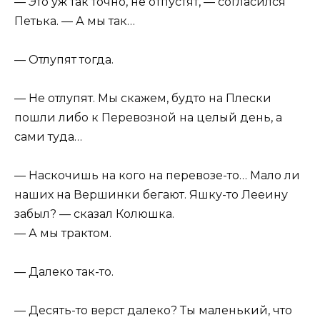
— Это уж так точно, не отпустят, — согласился
Петька. — А мы так…
— Отлупят тогда.
— Не отлупят. Мы скажем, будто на Плески
пошли либо к Перевозной на целый день, а
сами туда…
— Наскочишь на кого на перевозе-то… Мало ли
наших на Вершинки бегают. Яшку-то Лееину
забыл? — сказал Колюшка.
— А мы трактом.
— Далеко так-то.
— Десять-то верст далеко? Ты маленький, что