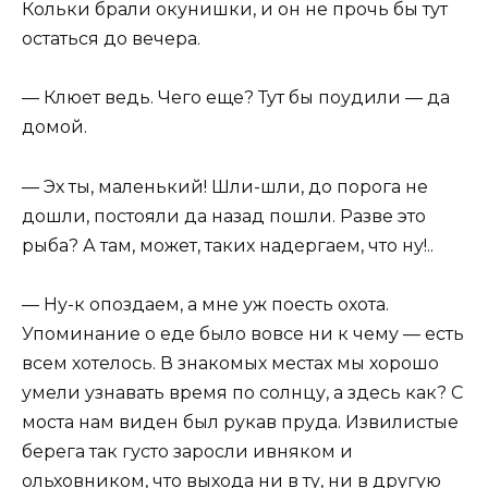
Кольки брали окунишки, и он не прочь бы тут
остаться до вечера.
— Клюет ведь. Чего еще? Тут бы поудили — да
домой.
— Эх ты, маленький! Шли-шли, до порога не
дошли, постояли да назад пошли. Разве это
рыба? А там, может, таких надергаем, что ну!..
— Ну-к опоздаем, а мне уж поесть охота.
Упоминание о еде было вовсе ни к чему — есть
всем хотелось. В знакомых местах мы хорошо
умели узнавать время по солнцу, а здесь как? С
моста нам виден был рукав пруда. Извилистые
берега так густо заросли ивняком и
ольховником, что выхода ни в ту, ни в другую