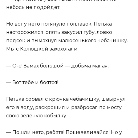
небось не подойдет.
Но вот у него потянуло поплавок. Петька
насторожился, опять закусил губу, ловко
подсек и вымахнул малюсенького чебачишку.
Мы с Колюшкой захохотали.
— О-о! Замах большой — добыча малая.
— Вот тебе и боятся!
Петька сорвал с крючка чебачишку, швырнул
его в воду, раскрошил и разбросал по мосту
свою зеленую кобылку.
— Пошли нето, ребята! Пошевеливайся! Но у