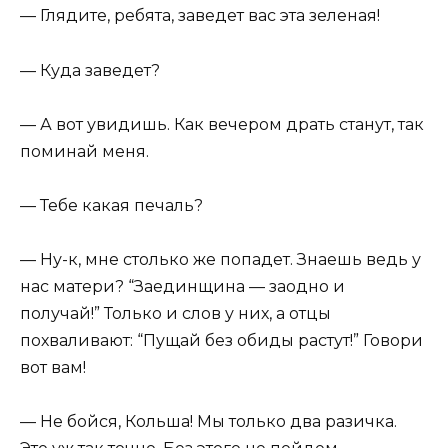
— Глядите, ребята, заведет вас эта зеленая!
— Куда заведет?
— А вот увидишь. Как вечером драть станут, так
поминай меня.
— Тебе какая печаль?
— Ну-к, мне столько же попадет. Знаешь ведь у
нас матери? “Заединщина — заодно и
получай!” Только и слов у них, а отцы
похваливают: “Пущай без обиды растут!” Говори
вот вам!
— Не бойся, Кольша! Мы только два разичка.