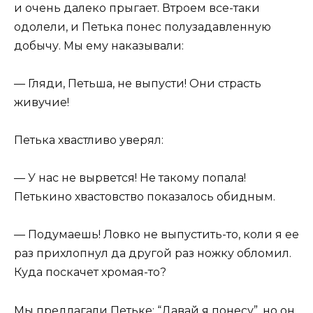
и очень далеко прыгает. Втроем все-таки
одолели, и Петька понес полузадавленную
добычу. Мы ему наказывали:
— Гляди, Петьша, не выпусти! Они страсть
живучие!
Петька хвастливо уверял:
— У нас не вырвется! Не такому попала!
Петькино хвастовство показалось обидным.
— Подумаешь! Ловко не выпустить-то, коли я ее
раз прихлопнул да другой раз ножку обломил.
Куда поскачет хромая-то?
Мы предлагали Петьке: “Давай я понесу”, но он