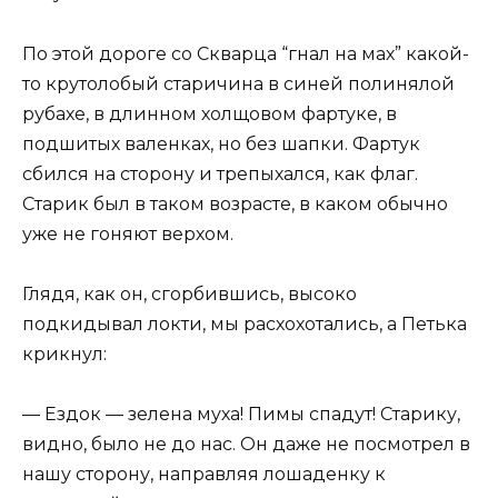
По этой дороге со Скварца “гнал на мах” какой-
то крутолобый старичина в синей полинялой
рубахе, в длинном холщовом фартуке, в
подшитых валенках, но без шапки. Фартук
сбился на сторону и трепыхался, как флаг.
Старик был в таком возрасте, в каком обычно
уже не гоняют верхом.
Глядя, как он, сгорбившись, высоко
подкидывал локти, мы расхохотались, а Петька
крикнул:
— Ездок — зелена муха! Пимы спадут! Старику,
видно, было не до нас. Он даже не посмотрел в
нашу сторону, направляя лошаденку к