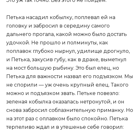
Это уж так точно. Без этого не пойдем.
Петька насадил кобылку, поплевал ей на
головку и забросил в середину самого
дальнего прогала, какой можно было достать
удочкой. Не прошло и полминуты, как
поплавок глубоко нырнул, удилище дрогнуло,
и Петька, закусив губу, как в драке, выметнул
на мост большую рыбину. Это был елец, но
Петька для важности назвал его подъязком. Мы
не спорили — уж очень крупный елец. Такого
можно и подъязком звать. Петьке повезло:
зеленая кобылка оказалась нетронутой, и он
снова забросил соблазнительную приманку. Но
на этот раз с оплавком было спокойно. Петька
терпеливо ждал и в утешенье себе говорил: