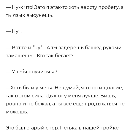
— Ну-к что! Зато я этак-то хоть версту пробегу, а
ты язык высунешь.
— Ну…
— Вот те и “ну”… А ты задерешь башку, руками
замашешь… Кто так бегает?
— У тебя поучиться?
—Хоть бы и у меня. Не думай, что ноги долгие,
так в этом сила. Дых-от у меня лучше. Вишь,
ровно и не бежал, а ты все еще продыхаться не
можешь.
Это был старый спор. Петька в нашей тройке