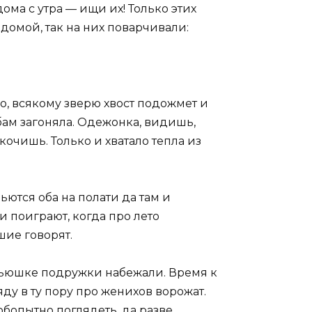
дома с утра — ищи их! Только этих
 домой, так на них поварчивали:
о, всякому зверю хвост подожмет и
бам загоняла. Одежонка, видишь,
кочишь. Только и хватало тепла из
ьются оба на полати да там и
и поиграют, когда про лето
шие говорят.
Марьюшке подружки набежали. Время к
ду в ту пору про женихов ворожат.
юбопытно поглядеть, да разве