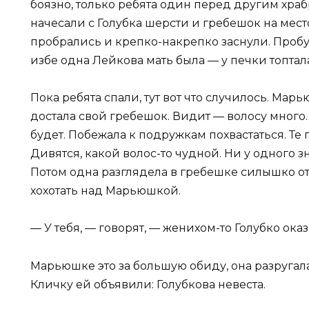
боязно, только ребята один перед другим храб
начесали с Голубка шерсти и гребешок на место
пробрались и крепко-накрепко заснули. Проб
избе одна Лейкова мать была — у печки топтал
Пока ребята спали, тут вот что случилось. Ма
достала свой гребешок. Видит — волосу мног
будет. Побежала к подружкам похвастаться. Те г
Дивятся, какой волос-то чудной. Ни у одного 
Потом одна разглядела в гребешке силышко от
хохотать над Марьюшкой.
— У тебя, — говорят, — женихом-то Голубко оказ
Марьюшке это за большую обиду, она разругалась
Кличку ей объявили: Голубкова невеста.