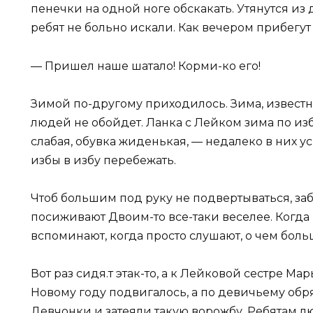
пенечки на одной ноге обскакать. Утянутся из 
ребят не больно искали. Как вечером прибегут
— Пришел наше шатало! Корми-ко его!
Зимой по-другому приходилось. Зима, известн
людей не обойдет. Ланка с Лейком зима по из
слабая, обувка жиденькая, — недалеко в них ус
избы в избу перебежать.
Чтоб большим под руку не подвертываться, заб
посиживают Двоим-то все-таки веселее. Когда 
вспоминают, когда просто слушают, о чем боль
Вот раз сидя.т этак-то, а к Лейковой сестре 
Новому году подвигалось, а по девичьему обря
Девчонки и затеяли такую ворожбу. Ребятам л