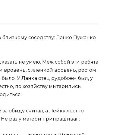
о близкому соседству: Ланко Пужанко
 сказать не умею. Меж собой эти ребята
 вровень, силенкой вровень, ростом
 было. У Ланка отец рудобоем был, у
естно, по хозяйству мытарились.
рдиться.
за обиду считал, а Лейку лестно
а. Не раз у матери припрашивал: