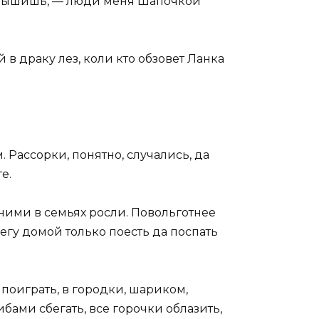
 Слышишь, — люди меня Шапочкой
в драку лез, коли кто обзовет Ланка
 Рассорки, понятно, случались, да
е.
дними в семьях росли. Повольготнее
негу домой только поесть да поспать
и поиграть, в городки, шариком,
ибами сбегать, все горочки облазить,