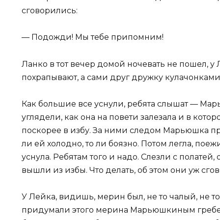
сговорились:
— Подожди! Мы тебе припомним!
Ланко в тот вечер домой ночевать не пошел, у Л
похрапывают, а сами друг дружку кулачонками 
Как большие все уснули, ребята слышат — Мар
углядели, как она на повети залезала и в котор
поскорее в избу. За ними следом Марьюшка при
ли ей холодно, то ли боязно. Потом легла, пое
уснула. Ребятам того и надо. Слезли с полатей,
вышли из избы. Что делать, об этом они уж сго
У Лейка, видишь, мерин был, не то чалый, не то
придумали этого мерина Марьюшкиным гребеш