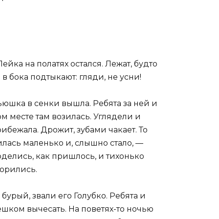
ейка на полатях остался. Лежат, будто
в бока подтыкают: гляди, не усни!
ьюшка в сенки вышла. Ребята за ней и
ом месте там возилась. Углядели и
бежала. Дрожит, зубами чакает. То
жилась маленько и, слышно стало, —
 оделись, как пришлось, и тихонько
ворились.
 бурый, звали его Голубко. Ребята и
ком вычесать. На поветях-то ночью