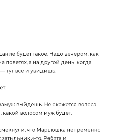
ание будет такое. Надо вечером, как
а поветях, а на другой день, когда
 — тут все и увидишь.
ет:
 замуж выйдешь. Не окажется волоса
, какой волосом муж будет.
о смекнули, что Марьюшка непременно
одзатыльники-то. Ребята и