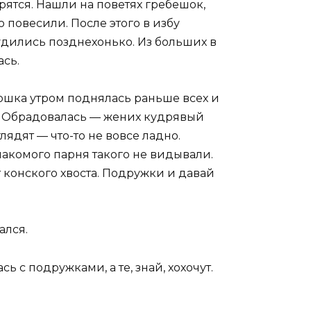
рятся. Нашли на поветях гребешок,
 повесили. После этого в избу
удились позднехонько. Из больших в
ась.
рьюшка утром поднялась раньше всех и
о. Обрадовалась — жених кудрявый
лядят — что-то не вовсе ладно.
знакомого парня такого не видывали.
 конского хвоста. Подружки и давай
ался.
 с подружками, а те, знай, хохочут.