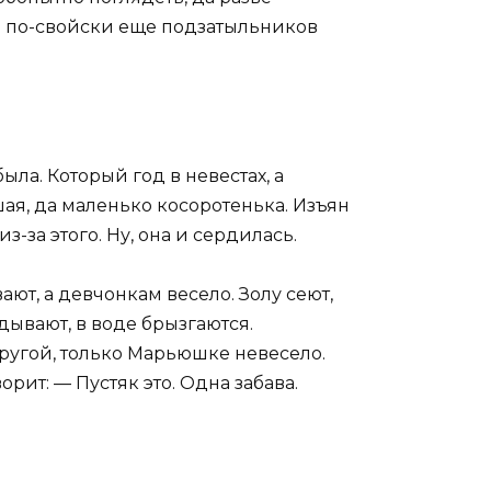
а по-свойски еще подзатыльников
ла. Который год в невестах, а
ая, да маленько косоротенька. Изъян
з-за этого. Ну, она и сердилась.
ают, а девчонкам весело. Золу сеют,
дывают, в воде брызгаются.
другой, только Марьюшке невесело.
рит: — Пустяк это. Одна забава.