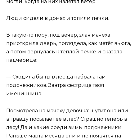
могли, когда на них налетал ветер.
Люди сидели в домах и топили печки.
В такую-то пору, под вечер, злая мачеха
приоткрыла дверь, поглядела, как метёт вьюга,
а потом вернулась к тёплой печке и сказала
падчерице:
— Сходила бы ты в лес да набрала там
подснежников. Завтра сестрица твоя
именинница.
Посмотрела на мачеху девочка: шутит она или
вправду посылает её в лес? Страшно теперь в
лесу! Да и какие среди зимы подснежники!
Раньше марта месяца они и не появятся на