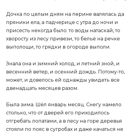
Дочка по целым дням на перине валялась да
пряники ела, а падчерице с утра до ночи и
присесть некогда было: то воды натаскай, то
хворосту из лесу привези, то бельё на речке
выполощи, то грядки в огороде выполи.
Знала она и зимний холод, и летний зной, и
весенний ветер, и осенний дождь. Потому-то,
может, и довелось ей однажды увидеть все
двенадцать месяцев разом.
Была зима. Шёл январь месяц. Снегу намело
столько, что от дверей его приходилось
отгребать лопатами, а в лесу на горе деревья
стояли по пояс в сугробах и даже качаться не