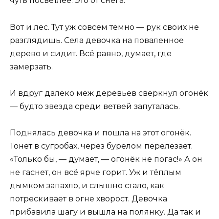
чуть посветлее. Это от снега.
Вот и лес. Тут уж совсем темно — рук своих не
разглядишь. Села девочка на поваленное
дерево и сидит. Всё равно, думает, где
замерзать.
И вдруг далеко меж деревьев сверкнул огонёк
— будто звезда среди ветвей запуталась.
Поднялась девочка и пошла на этот огонёк.
Тонет в сугробах, через бурелом перелезает.
«Только бы, — думает, — огонёк не погас!» А он
не гаснет, он всё ярче горит. Уж и тёплым
дымком запахло, и слышно стало, как
потрескивает в огне хворост. Девочка
прибавила шагу и вышла на полянку. Да так и