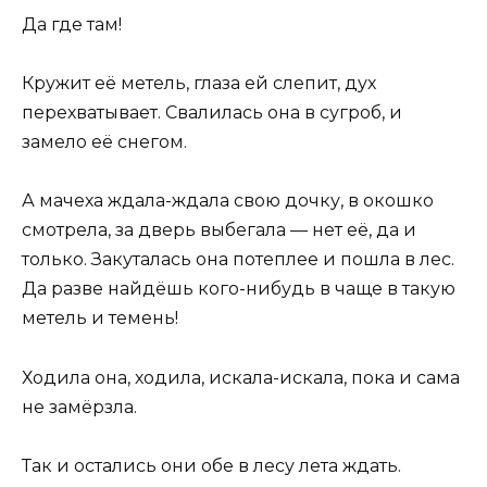
Да где там!
Кружит её метель, глаза ей слепит, дух
перехватывает. Свалилась она в сугроб, и
замело её снегом.
А мачеха ждала-ждала свою дочку, в окошко
смотрела, за дверь выбегала — нет её, да и
только. Закуталась она потеплее и пошла в лес.
Да разве найдёшь кого-нибудь в чаще в такую
метель и темень!
Ходила она, ходила, искала-искала, пока и сама
не замёрзла.
Так и остались они обе в лесу лета ждать.