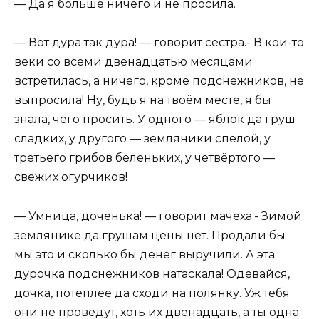
— Да я больше ничего и не просила.
— Вот дура так дура! — говорит сестра.- В кои-то
веки со всеми двенадцатью месяцами
встретилась, а ничего, кроме подснежников, не
выпросила! Ну, будь я на твоём месте, я бы
знала, чего просить. У одного — яблок да груш
сладких, у другого — земляники спелой, у
третьего грибов беленьких, у четвёртого —
свежих огурчиков!
— Умница, доченька! — говорит мачеха.- Зимой
землянике да грушам цены нет. Продали бы
мы это и сколько бы денег выручили. А эта
дурочка подснежников натаскала! Одевайся,
дочка, потеплее да сходи на полянку. Уж тебя
они не проведут, хоть их двенадцать, а ты одна.