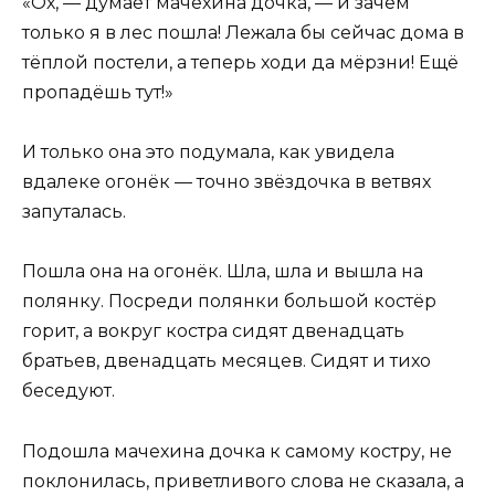
«Ох, — думает мачехина дочка, — и зачем
только я в лес пошла! Лежала бы сейчас дома в
тёплой постели, а теперь ходи да мёрзни! Ещё
пропадёшь тут!»
И только она это подумала, как увидела
вдалеке огонёк — точно звёздочка в ветвях
запуталась.
Пошла она на огонёк. Шла, шла и вышла на
полянку. Посреди полянки большой костёр
горит, а вокруг костра сидят двенадцать
братьев, двенадцать месяцев. Сидят и тихо
беседуют.
Подошла мачехина дочка к самому костру, не
поклонилась, приветливого слова не сказала, а