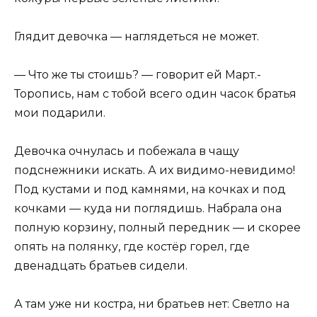
Глядит девочка — наглядеться не может.
— Что же ты стоишь? — говорит ей Март.-
Торопись, нам с тобой всего один часок братья
мои подарили.
Девочка очнулась и побежала в чащу
подснежники искать. А их видимо-невидимо!
Под кустами и под камнями, на кочках и под
кочками — куда ни поглядишь. Набрала она
полную корзину, полный передник — и скорее
опять на полянку, где костёр горел, где
двенадцать братьев сидели.
А там уже ни костра, ни братьев нет: Светло на